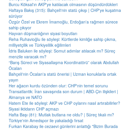
Burcu Köksal'ın AKP'ye katılacak olmasının düşündürdükleri
Haftaya Bakış (315): Bahçeli'nin statü çıkışı | CHP'ye kuşatma
sürüyor
Özgür Özel ve Ekrem İmamoğlu, Erdoğan'a rağmen sürece
sahip çıkıyor
Hayvan düşmanlığının siyasi boyutları
Reha Ruhavioğlu ile söyleşi: Kürtlerde kimliğe sahip çıkma,
milliyetçilik ve Türkiyelilik eğilimleri
İdris Baluken ile söyleşi: Somut adımlar atılacak mı? Süreç
menzile varacak mı?
“Barış Süreci ve Siyasallaşma Koordinatörü” olarak Abdullah
Öcalan
Bahçeli'nin Öcalan'a statü önerisi | Uzman konuklarla ortak
yayın
Her ağacın kurdu özünden olur: CHP'nin temel sorunu
Transatlantik: İran savaşında son durum | ABD-Çin ilişkileri |
Almanya ve NATO
Hatem Ete ile söyleşi: AKP ve CHP oylarını nasıl artırabilirler?
Siyasi iktidarın CHP açmazı
Hafta Başı (81): Mutlak butlana ne oldu? | Süreç tıkalı mı?
Türkiye'nin Amedspor ile yakaladığı fırsat
Furkan Karabay ile cezaevi günlerini anlattığı "Bizim Burada