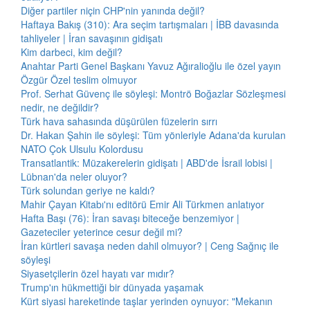
Diğer partiler niçin CHP'nin yanında değil?
Haftaya Bakış (310): Ara seçim tartışmaları | İBB davasında
tahliyeler | İran savaşının gidişatı
Kim darbeci, kim değil?
Anahtar Parti Genel Başkanı Yavuz Ağıralioğlu ile özel yayın
Özgür Özel teslim olmuyor
Prof. Serhat Güvenç ile söyleşi: Montrö Boğazlar Sözleşmesi
nedir, ne değildir?
Türk hava sahasında düşürülen füzelerin sırrı
Dr. Hakan Şahin ile söyleşi: Tüm yönleriyle Adana'da kurulan
NATO Çok Ulsulu Kolordusu
Transatlantik: Müzakerelerin gidişatı | ABD'de İsrail lobisi |
Lübnan'da neler oluyor?
Türk solundan geriye ne kaldı?
Mahir Çayan Kitabı'nı editörü Emir Ali Türkmen anlatıyor
Hafta Başı (76): İran savaşı biteceğe benzemiyor |
Gazeteciler yeterince cesur değil mi?
İran kürtleri savaşa neden dahil olmuyor? | Ceng Sağnıç ile
söyleşi
Siyasetçilerin özel hayatı var mıdır?
Trump'ın hükmettiği bir dünyada yaşamak
Kürt siyasi hareketinde taşlar yerinden oynuyor: "Mekanın