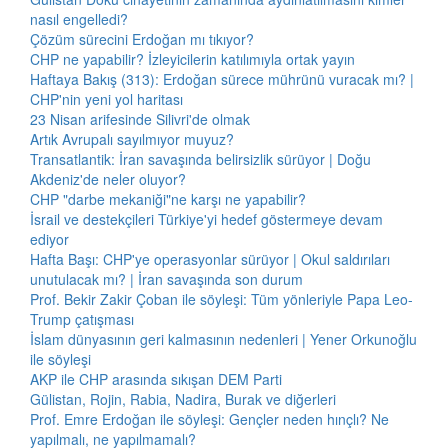
nasıl engelledi?
Çözüm sürecini Erdoğan mı tıkıyor?
CHP ne yapabilir? İzleyicilerin katılımıyla ortak yayın
Haftaya Bakış (313): Erdoğan sürece mührünü vuracak mı? |
CHP'nin yeni yol haritası
23 Nisan arifesinde Silivri'de olmak
Artık Avrupalı sayılmıyor muyuz?
Transatlantik: İran savaşında belirsizlik sürüyor | Doğu
Akdeniz'de neler oluyor?
CHP "darbe mekaniği"ne karşı ne yapabilir?
İsrail ve destekçileri Türkiye'yi hedef göstermeye devam
ediyor
Hafta Başı: CHP'ye operasyonlar sürüyor | Okul saldırıları
unutulacak mı? | İran savaşında son durum
Prof. Bekir Zakir Çoban ile söyleşi: Tüm yönleriyle Papa Leo-
Trump çatışması
İslam dünyasının geri kalmasının nedenleri | Yener Orkunoğlu
ile söyleşi
AKP ile CHP arasında sıkışan DEM Parti
Gülistan, Rojin, Rabia, Nadira, Burak ve diğerleri
Prof. Emre Erdoğan ile söyleşi: Gençler neden hınçlı? Ne
yapılmalı, ne yapılmamalı?