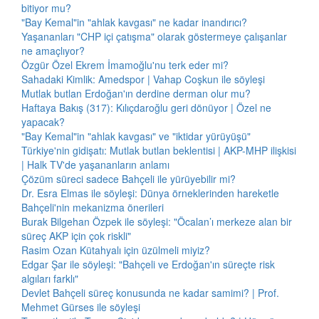
bitiyor mu?
"Bay Kemal"in "ahlak kavgası" ne kadar inandırıcı?
Yaşananları "CHP içi çatışma" olarak göstermeye çalışanlar
ne amaçlıyor?
Özgür Özel Ekrem İmamoğlu'nu terk eder mi?
Sahadaki Kimlik: Amedspor | Vahap Coşkun ile söyleşi
Mutlak butlan Erdoğan'ın derdine derman olur mu?
Haftaya Bakış (317): Kılıçdaroğlu geri dönüyor | Özel ne
yapacak?
"Bay Kemal"in "ahlak kavgası" ve "iktidar yürüyüşü"
Türkiye'nin gidişatı: Mutlak butlan beklentisi | AKP-MHP ilişkisi
| Halk TV'de yaşananların anlamı
Çözüm süreci sadece Bahçeli ile yürüyebilir mi?
Dr. Esra Elmas ile söyleşi: Dünya örneklerinden hareketle
Bahçeli'nin mekanizma önerileri
Burak Bilgehan Özpek ile söyleşi: "Öcalan’ı merkeze alan bir
süreç AKP için çok riskli"
Rasim Ozan Kütahyalı için üzülmeli miyiz?
Edgar Şar ile söyleşi: "Bahçeli ve Erdoğan'ın süreçte risk
algıları farklı"
Devlet Bahçeli süreç konusunda ne kadar samimi? | Prof.
Mehmet Gürses ile söyleşi