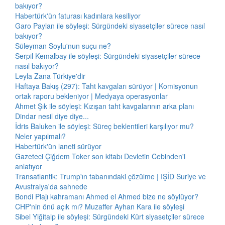
bakıyor?
Habertürk'ün faturası kadınlara kesiliyor
Garo Paylan ile söyleşi: Sürgündeki siyasetçiler sürece nasıl
bakıyor?
Süleyman Soylu'nun suçu ne?
Serpil Kemalbay ile söyleşi: Sürgündeki siyasetçiler sürece
nasıl bakıyor?
Leyla Zana Türkiye'dir
Haftaya Bakış (297): Taht kavgaları sürüyor | Komisyonun
ortak raporu bekleniyor | Medyaya operasyonlar
Ahmet Şık ile söyleşi: Kızışan taht kavgalarının arka planı
Dindar nesil diye diye...
İdris Baluken ile söyleşi: Süreç beklentileri karşılıyor mu?
Neler yapılmalı?
Habertürk'ün laneti sürüyor
Gazeteci Çiğdem Toker son kitabı Devletin Cebinden'i
anlatıyor
Transatlantik: Trump'ın tabanındaki çözülme | IŞİD Suriye ve
Avustralya'da sahnede
Bondi Plajı kahramanı Ahmed el Ahmed bize ne söylüyor?
CHP'nin önü açık mı? Muzaffer Ayhan Kara ile söyleşi
Sibel Yiğitalp ile söyleşi: Sürgündeki Kürt siyasetçiler sürece