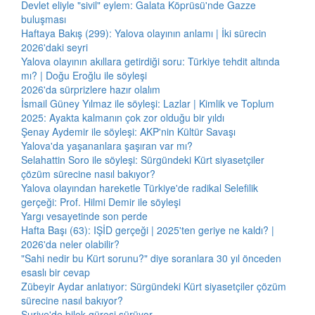
Devlet eliyle "sivil" eylem: Galata Köprüsü'nde Gazze
buluşması
Haftaya Bakış (299): Yalova olayının anlamı | İki sürecin
2026'daki seyri
Yalova olayının akıllara getirdiği soru: Türkiye tehdit altında
mı? | Doğu Eroğlu ile söyleşi
2026'da sürprizlere hazır olalım
İsmail Güney Yılmaz ile söyleşi: Lazlar | Kimlik ve Toplum
2025: Ayakta kalmanın çok zor olduğu bir yıldı
Şenay Aydemir ile söyleşi: AKP'nin Kültür Savaşı
Yalova'da yaşananlara şaşıran var mı?
Selahattin Soro ile söyleşi: Sürgündeki Kürt siyasetçiler
çözüm sürecine nasıl bakıyor?
Yalova olayından hareketle Türkiye'de radikal Selefilik
gerçeği: Prof. Hilmi Demir ile söyleşi
Yargı vesayetinde son perde
Hafta Başı (63): IŞİD gerçeği | 2025'ten geriye ne kaldı? |
2026'da neler olabilir?
"Sahi nedir bu Kürt sorunu?" diye soranlara 30 yıl önceden
esaslı bir cevap
Zübeyir Aydar anlatıyor: Sürgündeki Kürt siyasetçiler çözüm
sürecine nasıl bakıyor?
Suriye'de bilek güreşi sürüyor