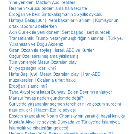
Yine yeniden: Mazlum Abdi realitesi
Resmen "kurucu önder" ama hâlâ tecritte
Erdoğan ve ben: Bir tokalaşmanın 35 yıllık öyküsü
Haftaya Bakış (304): Yeni bakanların anlamı | Komisyonun
ortak raporunu beklerken
Akın Gürlek ile yeni dönem: Sert başladı, sert sürecek
Transatlantik: Trump-Netanyahu işbirliğinin sınırları | Türkiye,
Yunanistan ve Doğu Akdeniz
Gıran Özcan ile söyleşi: İsrail, ABD ve Kürtler
Özgür Özel sarsılmış ama yıkılmamış
Tüm yönleriyle Mesut Özarslan olayı
Milliyetçi sağın lideri kim?
Hafta Başı (69): Mesut Özarslan olayı | İran-ABD
müzakereleri | Öcalan'a umut hakkı
Erdoğan İslamcı mı?
Taha Akyol yeni kitabı Dünyayı Bölen Devrim'i anlatıyor
Mansur Yavaş neden gündemde değil?
Suriye'de yaşananlar seçmen tercihlerini ve çözüm sürecini
nasıl etkiler? | Hatem Ete ile söyleşi
Epstein skandalı ve Noam Chomsky'nin yarattığı hayal kırıklığı
Mustafa Akyol ile söyleşi: Dünyada ve Türkiye'de İslamiyet,
İslamcılık ve cihatçılığın geleceği
Haftaya Bakış (303): Bahçeli süreci kurtarabilecek mi? |