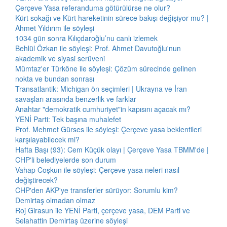
Çerçeve Yasa referanduma götürülürse ne olur?
Kürt sokağı ve Kürt hareketinin sürece bakışı değişiyor mu? |
Ahmet Yıldırım ile söyleşi
1034 gün sonra Kılıçdaroğlu’nu canlı izlemek
Behlül Özkan ile söyleşi: Prof. Ahmet Davutoğlu'nun
akademik ve siyasi serüveni
Mümtaz'er Türköne ile söyleşi: Çözüm sürecinde gelinen
nokta ve bundan sonrası
Transatlantik: Michigan ön seçimleri | Ukrayna ve İran
savaşları arasında benzerlik ve farklar
Anahtar "demokratik cumhuriyet"in kapısını açacak mı?
YENİ Parti: Tek başına muhalefet
Prof. Mehmet Gürses ile söyleşi: Çerçeve yasa beklentileri
karşılayabilecek mi?
Hafta Başı (93): Cem Küçük olayı | Çerçeve Yasa TBMM'de |
CHP'li belediyelerde son durum
Vahap Coşkun ile söyleşi: Çerçeve yasa neleri nasıl
değiştirecek?
CHP'den AKP'ye transferler sürüyor: Sorumlu kim?
Demirtaş olmadan olmaz
Roj Girasun ile YENİ Parti, çerçeve yasa, DEM Parti ve
Selahattin Demirtaş üzerine söyleşi