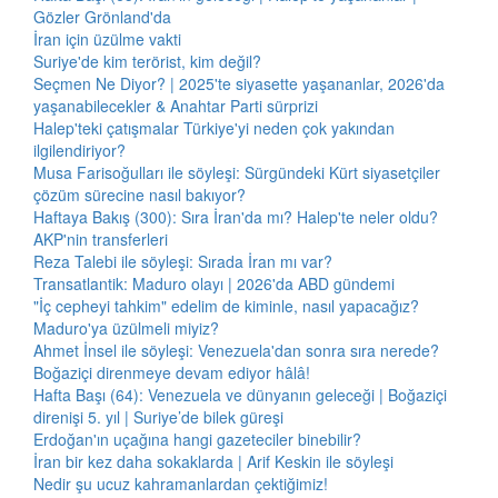
Gözler Grönland'da
İran için üzülme vakti
Suriye'de kim terörist, kim değil?
Seçmen Ne Diyor? | 2025'te siyasette yaşananlar, 2026'da
yaşanabilecekler & Anahtar Parti sürprizi
Halep'teki çatışmalar Türkiye'yi neden çok yakından
ilgilendiriyor?
Musa Farisoğulları ile söyleşi: Sürgündeki Kürt siyasetçiler
çözüm sürecine nasıl bakıyor?
Haftaya Bakış (300): Sıra İran'da mı? Halep'te neler oldu?
AKP'nin transferleri
Reza Talebi ile söyleşi: Sırada İran mı var?
Transatlantik: Maduro olayı | 2026'da ABD gündemi
"İç cepheyi tahkim" edelim de kiminle, nasıl yapacağız?
Maduro'ya üzülmeli miyiz?
Ahmet İnsel ile söyleşi: Venezuela'dan sonra sıra nerede?
Boğaziçi direnmeye devam ediyor hâlâ!
Hafta Başı (64): Venezuela ve dünyanın geleceği | Boğaziçi
direnişi 5. yıl | Suriye’de bilek güreşi
Erdoğan'ın uçağına hangi gazeteciler binebilir?
İran bir kez daha sokaklarda | Arif Keskin ile söyleşi
Nedir şu ucuz kahramanlardan çektiğimiz!