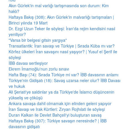
Akın Gürlek'in mal varlığı tartışmasında son durum: Kim
haklı?
Haftaya Bakış (308): Akın Gürlek'in malvarlığı tartışmaları |
Birinci yılında 19 Mart
Dr. Ezgi Uzun Teker ile söyleşi: İran'da rejim kendisini nasıl
yeniliyor?
"Varsa bir belgesi gitsin yargıya"
Transatlantik: İran savaşı ve Türkiye | Sırada Küba mı var?
Körfez ülkeleri İran savaşını nasıl yaşıyor? | Yusuf el Şerif ile
söyleşi
İBB davası sertleşiyor
Ekrem İmamoğlu'nun zorlu sınavı
Hafta Başı (74): Sırada Türkiye mi var? İBB davasının anlamı
Türkiye'nin Gidişatı (18): Savaş uzarsa neler olur? İBB Davası
ve hukuk
Ali Şeriati'ye saldırılar ya da Türkiye'de İslamcı düşüncenin
yükseliş ve çöküşü
Ankara savaşa dahil olmamak için elinden geleni yapıyor
İran Savaşı ve Irak Kürtleri: Zıryan Rojhılati ile söyleşi
Duran Kalkan ile Devlet Bahçeli'yi buluşturan savaş
Haftaya Bakış (307): Türkiye savaşın neresinde? | İBB
davasının gidişatı