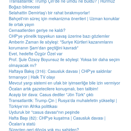
Transatlantik: Trump Çin'de ne umdu ne buldu? | Hürmüz
Boğazı bilmecesi
Selahattin Demirtaş'ı bir rahat bırakmıyorlar!
Bahçeli'nin süreç için mekanizma önerileri | Uzman konuklar
ile ortak yayın
Cemaatlerden geriye ne kaldı?
CHP'ye yönelik topyekun savaş üzerine bazı gözlemler
Amberin Zaman ile söyleşi: "Suriye Kürtleri kazanımlarını
korumanın Şam'dan geçtiğini kavradı"
Evet, hedefte Özgür Özel var
Prof. Şule Özsoy Boyunsuz ile söyleşi: Yoksa bir daha seçim
olmayacak mı?
Haftaya Bakış (316): Casusluk davası | CHP'ye saldırılar
tırmanıyor | Halk TV olayı
Mevcut yargı sistemi en ufak bir iyimserliğe bile izin vermiyor
Öcalan artık gazetecilere konuşmalı, ben talibim!
Acayip bir dava: Casus dediler "Jön Türk" çıktı
Transatlantik: Trump-Çin | Rusya'da muhalefetin yükselişi |
Türkiye'nin Afrika politikası
Uyduruk bir "casus davası"nın peşinde
Hafta Başı (82): CHP'ye kuşatma | Casusluk davası |
Öcalan'a statü
Süreçten geri dönüş yok mu sahiden?