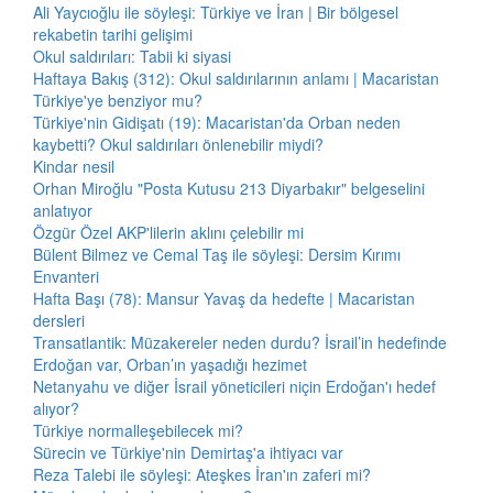
Ali Yaycıoğlu ile söyleşi: Türkiye ve İran | Bir bölgesel
rekabetin tarihi gelişimi
Okul saldırıları: Tabii ki siyasi
Haftaya Bakış (312): Okul saldırılarının anlamı | Macaristan
Türkiye'ye benziyor mu?
Türkiye'nin Gidişatı (19): Macaristan'da Orban neden
kaybetti? Okul saldırıları önlenebilir miydi?
Kindar nesil
Orhan Miroğlu "Posta Kutusu 213 Diyarbakır" belgeselini
anlatıyor
Özgür Özel AKP'lilerin aklını çelebilir mi
Bülent Bilmez ve Cemal Taş ile söyleşi: Dersim Kırımı
Envanteri
Hafta Başı (78): Mansur Yavaş da hedefte | Macaristan
dersleri
Transatlantik: Müzakereler neden durdu? İsrail’in hedefinde
Erdoğan var, Orban’ın yaşadığı hezimet
Netanyahu ve diğer İsrail yöneticileri niçin Erdoğan'ı hedef
alıyor?
Türkiye normalleşebilecek mi?
Sürecin ve Türkiye'nin Demirtaş'a ihtiyacı var
Reza Talebi ile söyleşi: Ateşkes İran'ın zaferi mi?