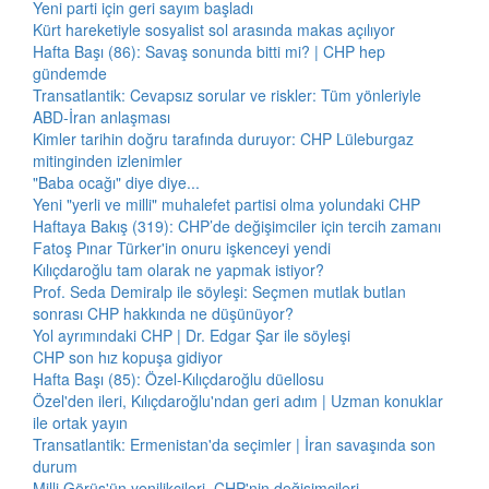
Yeni parti için geri sayım başladı
Kürt hareketiyle sosyalist sol arasında makas açılıyor
Hafta Başı (86): Savaş sonunda bitti mi? | CHP hep
gündemde
Transatlantik: Cevapsız sorular ve riskler: Tüm yönleriyle
ABD-İran anlaşması
Kimler tarihin doğru tarafında duruyor: CHP Lüleburgaz
mitinginden izlenimler
"Baba ocağı" diye diye...
Yeni "yerli ve milli" muhalefet partisi olma yolundaki CHP
Haftaya Bakış (319): CHP’de değişimciler için tercih zamanı
Fatoş Pınar Türker'in onuru işkenceyi yendi
Kılıçdaroğlu tam olarak ne yapmak istiyor?
Prof. Seda Demiralp ile söyleşi: Seçmen mutlak butlan
sonrası CHP hakkında ne düşünüyor?
Yol ayrımındaki CHP | Dr. Edgar Şar ile söyleşi
CHP son hız kopuşa gidiyor
Hafta Başı (85): Özel-Kılıçdaroğlu düellosu
Özel'den ileri, Kılıçdaroğlu'ndan geri adım | Uzman konuklar
ile ortak yayın
Transatlantik: Ermenistan'da seçimler | İran savaşında son
durum
Milli Görüş'ün yenilikçileri, CHP'nin değişimcileri