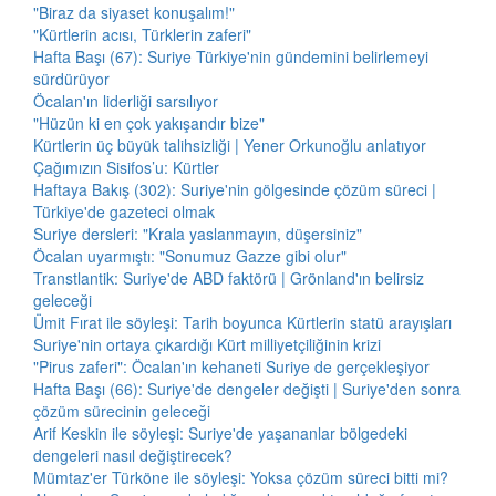
"Biraz da siyaset konuşalım!"
"Kürtlerin acısı, Türklerin zaferi"
Hafta Başı (67): Suriye Türkiye'nin gündemini belirlemeyi
sürdürüyor
Öcalan'ın liderliği sarsılıyor
"Hüzün ki en çok yakışandır bize"
Kürtlerin üç büyük talihsizliği | Yener Orkunoğlu anlatıyor
Çağımızın Sisifos’u: Kürtler
Haftaya Bakış (302): Suriye'nin gölgesinde çözüm süreci |
Türkiye'de gazeteci olmak
Suriye dersleri: "Krala yaslanmayın, düşersiniz"
Öcalan uyarmıştı: "Sonumuz Gazze gibi olur"
Transtlantik: Suriye'de ABD faktörü | Grönland'ın belirsiz
geleceği
Ümit Fırat ile söyleşi: Tarih boyunca Kürtlerin statü arayışları
Suriye'nin ortaya çıkardığı Kürt milliyetçiliğinin krizi
"Pirus zaferi": Öcalan'ın kehaneti Suriye de gerçekleşiyor
Hafta Başı (66): Suriye'de dengeler değişti | Suriye'den sonra
çözüm sürecinin geleceği
Arif Keskin ile söyleşi: Suriye'de yaşananlar bölgedeki
dengeleri nasıl değiştirecek?
Mümtaz'er Türköne ile söyleşi: Yoksa çözüm süreci bitti mi?