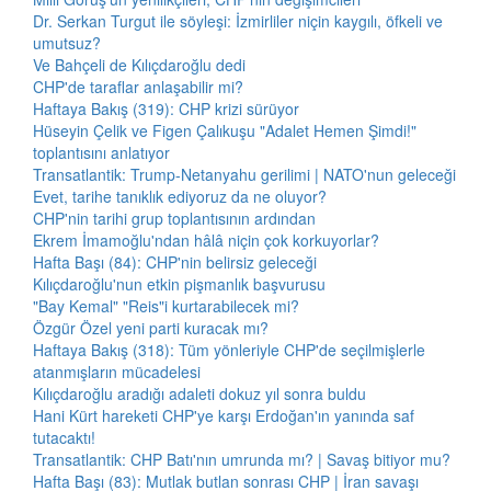
Dr. Serkan Turgut ile söyleşi: İzmirliler niçin kaygılı, öfkeli ve
umutsuz?
Ve Bahçeli de Kılıçdaroğlu dedi
CHP'de taraflar anlaşabilir mi?
Haftaya Bakış (319): CHP krizi sürüyor
Hüseyin Çelik ve Figen Çalıkuşu "Adalet Hemen Şimdi!"
toplantısını anlatıyor
Transatlantik: Trump-Netanyahu gerilimi | NATO'nun geleceği
Evet, tarihe tanıklık ediyoruz da ne oluyor?
CHP'nin tarihi grup toplantısının ardından
Ekrem İmamoğlu'ndan hâlâ niçin çok korkuyorlar?
Hafta Başı (84): CHP'nin belirsiz geleceği
Kılıçdaroğlu'nun etkin pişmanlık başvurusu
"Bay Kemal" "Reis"i kurtarabilecek mi?
Özgür Özel yeni parti kuracak mı?
Haftaya Bakış (318): Tüm yönleriyle CHP'de seçilmişlerle
atanmışların mücadelesi
Kılıçdaroğlu aradığı adaleti dokuz yıl sonra buldu
Hani Kürt hareketi CHP'ye karşı Erdoğan'ın yanında saf
tutacaktı!
Transatlantik: CHP Batı'nın umrunda mı? | Savaş bitiyor mu?
Hafta Başı (83): Mutlak butlan sonrası CHP | İran savaşı