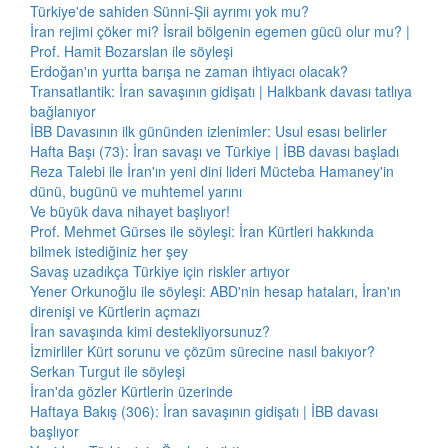
Türkiye'de sahiden Sünni-Şii ayrımı yok mu?
İran rejimi çöker mi? İsrail bölgenin egemen gücü olur mu? |
Prof. Hamit Bozarslan ile söyleşi
Erdoğan'ın yurtta barışa ne zaman ihtiyacı olacak?
Transatlantik: İran savaşının gidişatı | Halkbank davası tatlıya
bağlanıyor
İBB Davasının ilk gününden izlenimler: Usul esası belirler
Hafta Başı (73): İran savaşı ve Türkiye | İBB davası başladı
Reza Talebi ile İran'ın yeni dini lideri Mücteba Hamaney'in
dünü, bugünü ve muhtemel yarını
Ve büyük dava nihayet başlıyor!
Prof. Mehmet Gürses ile söyleşi: İran Kürtleri hakkında
bilmek istediğiniz her şey
Savaş uzadıkça Türkiye için riskler artıyor
Yener Orkunoğlu ile söyleşi: ABD'nin hesap hataları, İran'ın
direnişi ve Kürtlerin açmazı
İran savaşında kimi destekliyorsunuz?
İzmirliler Kürt sorunu ve çözüm sürecine nasıl bakıyor?
Serkan Turgut ile söyleşi
İran'da gözler Kürtlerin üzerinde
Haftaya Bakış (306): İran savaşının gidişatı | İBB davası
başlıyor