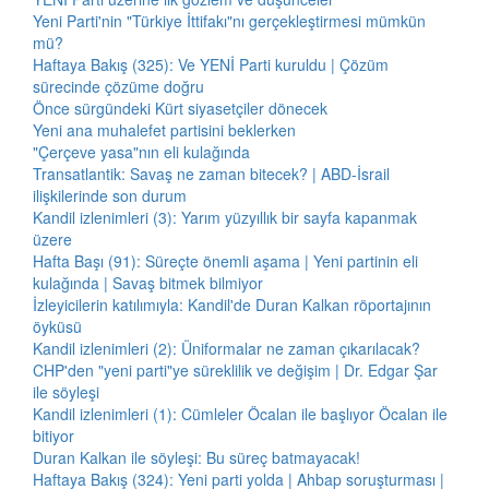
Yeni Parti'nin "Türkiye İttifakı"nı gerçekleştirmesi mümkün
mü?
Haftaya Bakış (325): Ve YENİ Parti kuruldu | Çözüm
sürecinde çözüme doğru
Önce sürgündeki Kürt siyasetçiler dönecek
Yeni ana muhalefet partisini beklerken
"Çerçeve yasa"nın eli kulağında
Transatlantik: Savaş ne zaman bitecek? | ABD-İsrail
ilişkilerinde son durum
Kandil izlenimleri (3): Yarım yüzyıllık bir sayfa kapanmak
üzere
Hafta Başı (91): Süreçte önemli aşama | Yeni partinin eli
kulağında | Savaş bitmek bilmiyor
İzleyicilerin katılımıyla: Kandil'de Duran Kalkan röportajının
öyküsü
Kandil izlenimleri (2): Üniformalar ne zaman çıkarılacak?
CHP'den "yeni parti"ye süreklilik ve değişim | Dr. Edgar Şar
ile söyleşi
Kandil izlenimleri (1): Cümleler Öcalan ile başlıyor Öcalan ile
bitiyor
Duran Kalkan ile söyleşi: Bu süreç batmayacak!
Haftaya Bakış (324): Yeni parti yolda | Ahbap soruşturması |