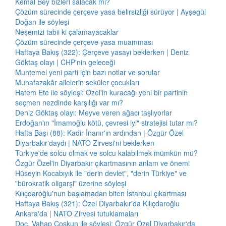
Kemal Bey bizleri salacak mı?
Çözüm sürecinde çerçeve yasa belirsizliği sürüyor | Ayşegül
Doğan ile söyleşi
Neşemizi tabii ki çalamayacaklar
Çözüm sürecinde çerçeve yasa muamması
Haftaya Bakış (322): Çerçeve yasayı beklerken | Deniz
Göktaş olayı | CHP'nin geleceği
Muhtemel yeni parti için bazı notlar ve sorular
Muhafazakâr ailelerin seküler çocukları
Hatem Ete ile söyleşi: Özel'in kuracağı yeni bir partinin
seçmen nezdinde karşılığı var mı?
Deniz Göktaş olayı: Meyve veren ağacı taşlıyorlar
Erdoğan'ın "İmamoğlu kötü, çevresi iyi" stratejisi tutar mı?
Hafta Başı (88): Kadir İnanır'ın ardından | Özgür Özel
Diyarbakır'daydı | NATO Zirvesi'ni beklerken
Türkiye'de solcu olmak ve solcu kalabilmek mümkün mü?
Özgür Özel'in Diyarbakır çıkartmasının anlam ve önemi
Hüseyin Kocabıyık ile "derin devlet", "derin Türkiye" ve
"bürokratik oligarşi" üzerine söyleşi
Kılıçdaroğlu'nun başlamadan biten İstanbul çıkartması
Haftaya Bakış (321): Özel Diyarbakır'da Kılıçdaroğlu
Ankara'da | NATO Zirvesi tutuklamaları
Doç. Vahap Coşkun ile söyleşi: Özgür Özel Diyarbakır'da