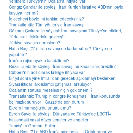
Yeniden: Türkiye'nin Öcalan'a ihtiyacı var
Cengiz Çandar ile söyleşi: İran Kürtleri İsrail ve ABD'nin ipiyle
kuyuya iner mi?
İç cepheyi böyle mi tahkim edeceksiniz?
Transatlantik: Tüm yönleriyle İran savaşı
Gökhan Çınkara ile söyleşi: İran savaşının Türkiye'ye etkileri,
Türk-İsrail ilişkilerinin geleceği
Türkiye savaşın neresinde?
Hafta Başı (72): İran savaşı ne kadar sürer? Türkiye ne
yapabilir?
İran'da rejim ayakta kalabilir mi?
Reza Talebi ile söyleşi: İran savaşı ne kadar sürdürebilir?
Cübbeli'nin acil olarak laikliğe ihtiyacı var
Bir yıl sonra yine İmralı'dan gelecek açıklamayı beklerken
Siyasi iktidar laik-islamcı çatışması arzuluyor
Öcalan'ın statüsü meselesi niçin çok önemli?
Transatlantik: Trump'ın kongre konuşması | İran konusunda
belirsizlik sürüyor | Gazze'de son durum
Ekrem İmamoğlu'nu unuttuk mu?
Evren Savcı ile söyleşi: Dünyada ve Türkiye'de LBGTİ+
hakkındaki yasal düzenlemeler ve engeller
Tanıdığım Graham Fuller
Hafta Başı (71): ABD İran'a saldırırsa... | Ortak rapor ve