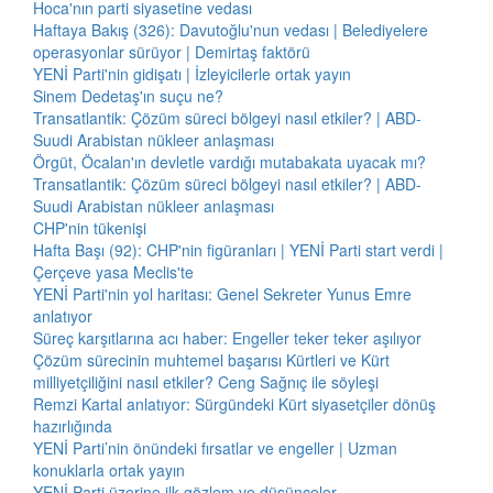
Hoca'nın parti siyasetine vedası
Haftaya Bakış (326): Davutoğlu'nun vedası | Belediyelere
operasyonlar sürüyor | Demirtaş faktörü
YENİ Parti'nin gidişatı | İzleyicilerle ortak yayın
Sinem Dedetaş'ın suçu ne?
Transatlantik: Çözüm süreci bölgeyi nasıl etkiler? | ABD-
Suudi Arabistan nükleer anlaşması
Örgüt, Öcalan'ın devletle vardığı mutabakata uyacak mı?
Transatlantik: Çözüm süreci bölgeyi nasıl etkiler? | ABD-
Suudi Arabistan nükleer anlaşması
CHP'nin tükenişi
Hafta Başı (92): CHP'nin figüranları | YENİ Parti start verdi |
Çerçeve yasa Meclis'te
YENİ Parti'nin yol haritası: Genel Sekreter Yunus Emre
anlatıyor
Süreç karşıtlarına acı haber: Engeller teker teker aşılıyor
Çözüm sürecinin muhtemel başarısı Kürtleri ve Kürt
milliyetçiliğini nasıl etkiler? Ceng Sağnıç ile söyleşi
Remzi Kartal anlatıyor: Sürgündeki Kürt siyasetçiler dönüş
hazırlığında
YENİ Parti’nin önündeki fırsatlar ve engeller | Uzman
konuklarla ortak yayın
YENİ Parti üzerine ilk gözlem ve düşünceler