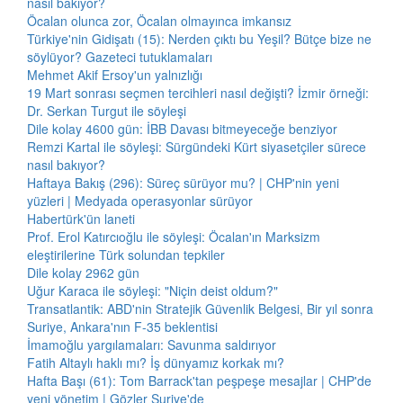
nasıl bakıyor?
Öcalan olunca zor, Öcalan olmayınca imkansız
Türkiye'nin Gidişatı (15): Nerden çıktı bu Yeşil? Bütçe bize ne
söylüyor? Gazeteci tutuklamaları
Mehmet Akif Ersoy'un yalnızlığı
19 Mart sonrası seçmen tercihleri nasıl değişti? İzmir örneği:
Dr. Serkan Turgut ile söyleşi
Dile kolay 4600 gün: İBB Davası bitmeyeceğe benziyor
Remzi Kartal ile söyleşi: Sürgündeki Kürt siyasetçiler sürece
nasıl bakıyor?
Haftaya Bakış (296): Süreç sürüyor mu? | CHP'nin yeni
yüzleri | Medyada operasyonlar sürüyor
Habertürk'ün laneti
Prof. Erol Katırcıoğlu ile söyleşi: Öcalan'ın Marksizm
eleştirilerine Türk solundan tepkiler
Dile kolay 2962 gün
Uğur Karaca ile söyleşi: "Niçin deist oldum?"
Transatlantik: ABD'nin Stratejik Güvenlik Belgesi, Bir yıl sonra
Suriye, Ankara'nın F-35 beklentisi
İmamoğlu yargılamaları: Savunma saldırıyor
Fatih Altaylı haklı mı? İş dünyamız korkak mı?
Hafta Başı (61): Tom Barrack'tan peşpeşe mesajlar | CHP'de
yeni yönetim | Gözler Suriye'de