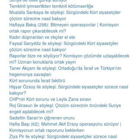
Temkinli iyimserlikten temkinli kötümserliğe
Mustafa Sarıkaya ile söyleşi: Sürgündeki Kürt siyasetçiler
çözüm sürecine nasıl bakıyor
Haftaya Bakış (298): Bitmeyen operasyonlar | Komisyon
ortak rapor çıkarabilecek mi?
Kadın düşmanları ve ırkçılar el ele
Faysal Sarıyıldız ile söyleşi: Sürgündeki Kürt siyasetçiler
çözüm sürecine nasıl bakıyor
Raporlar bize ne söylüyor? Komisyon çözümde uzlaşabilecek
mi? Uzman konuklarla ortak yayın
Taner Akçam ile söyleşi: Ortadoğu'da İsrail ve Türkiye'nin
hegemonya savaşları
Kürt sorununda İsrail faktörü
Hişyar Özsoy ile söyleşi: Sürgündeki siyasetçiler sürece nasıl
bakıyor?
CHP'nin Kürt sorunu ve Leyla Zana sınavı
Roj Girasun ile söyleşi: Çözüm sürecinin önündeki Suriye
engeli aşılabilecek mi?
Sadettin Saran'ın çiğnenen onuru
Hafta Başı (62): Mehmet Akif Ersoy operasyonu sürüyor |
Komisyonun ortak raporunu beklerken
Ziya Pir ile söyleşi: Sürgündeki siyasetçiler sürece nasıl