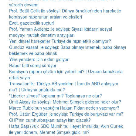
sürecin devamı
Prof. Betül Çelik ile söyleşi: Dünya örneklerinden hareketle
komisyon raporunun artıları ve eksileri
Evet, gazetecilik suçtur!
Prof. Yaman Akdeniz ile söyleşi: Siyasi iktidarın sosyal
medyayı mutlak denetim arayışları
Yeni dinsel hareketler Türkiye'de niçin etkili olamıyor?
Gündüz Vassaf ile söyleşi: Baba olmayı istemek, baba olmayı
beklemek ve baba olmak
Yine yeniden: Din elden gidiyor
Rapor bitti süreç sürüyor
Komisyon raporu çözüm için yeterli mi? | Uzman konuklarla
ortak yayın
Transatlantik: Türkiye-AB yeniden | İran ile ABD anlaşıyor
mu? | Ukrayna unutuldu mu?
"Liderler zirvesi" toplanır mı? Toplanırsa ne olur?
Ümit Akçay ile söyleşi: Mehmet Şimşek giderse neler olur?
Marco Rubio'nun yaptığını Hakan Fidan neden yapmıyor?
Prof. Üstün Ergüder ile söyleşi: Türkiye'de burjuvazi var mı?
CHP'nin cumhurbaşkanı adayı kim olacak?
Hafta Başı (70): SDG Münih’te, Heyet İmralı’da, Akın Gürlek
ile yeni dönem, Mehmet Şimşek gidici mi?