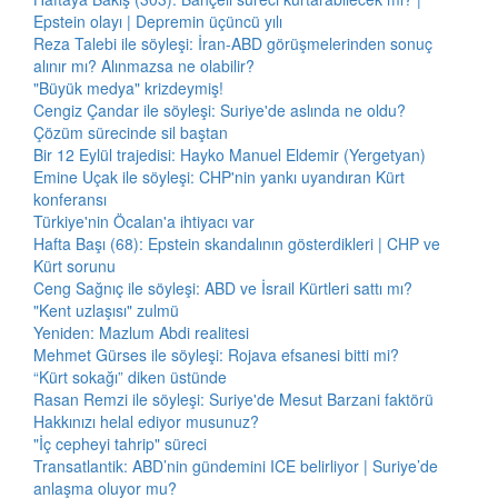
Epstein olayı | Depremin üçüncü yılı
Reza Talebi ile söyleşi: İran-ABD görüşmelerinden sonuç
alınır mı? Alınmazsa ne olabilir?
"Büyük medya" krizdeymiş!
Cengiz Çandar ile söyleşi: Suriye'de aslında ne oldu?
Çözüm sürecinde sil baştan
Bir 12 Eylül trajedisi: Hayko Manuel Eldemir (Yergetyan)
Emine Uçak ile söyleşi: CHP'nin yankı uyandıran Kürt
konferansı
Türkiye'nin Öcalan'a ihtiyacı var
Hafta Başı (68): Epstein skandalının gösterdikleri | CHP ve
Kürt sorunu
Ceng Sağnıç ile söyleşi: ABD ve İsrail Kürtleri sattı mı?
"Kent uzlaşısı" zulmü
Yeniden: Mazlum Abdi realitesi
Mehmet Gürses ile söyleşi: Rojava efsanesi bitti mi?
“Kürt sokağı” diken üstünde
Rasan Remzi ile söyleşi: Suriye'de Mesut Barzani faktörü
Hakkınızı helal ediyor musunuz?
"İç cepheyi tahrip" süreci
Transatlantik: ABD’nin gündemini ICE belirliyor | Suriye’de
anlaşma oluyor mu?