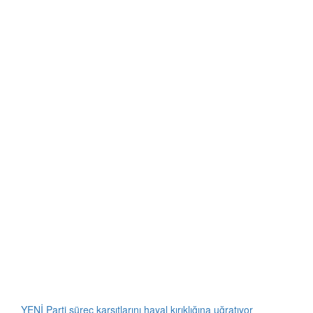
YENİ Parti süreç karşıtlarını hayal kırıklığına uğratıyor