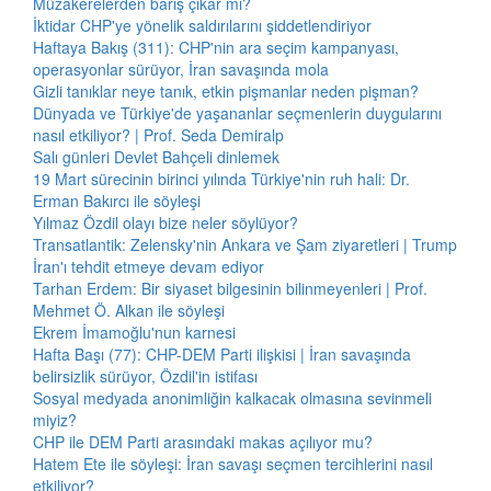
Müzakerelerden barış çıkar mı?
İktidar CHP'ye yönelik saldırılarını şiddetlendiriyor
Haftaya Bakış (311): CHP'nin ara seçim kampanyası,
operasyonlar sürüyor, İran savaşında mola
Gizli tanıklar neye tanık, etkin pişmanlar neden pişman?
Dünyada ve Türkiye'de yaşananlar seçmenlerin duygularını
nasıl etkiliyor? | Prof. Seda Demiralp
Salı günleri Devlet Bahçeli dinlemek
19 Mart sürecinin birinci yılında Türkiye'nin ruh hali: Dr.
Erman Bakırcı ile söyleşi
Yılmaz Özdil olayı bize neler söylüyor?
Transatlantik: Zelensky'nin Ankara ve Şam ziyaretleri | Trump
İran'ı tehdit etmeye devam ediyor
Tarhan Erdem: Bir siyaset bilgesinin bilinmeyenleri | Prof.
Mehmet Ö. Alkan ile söyleşi
Ekrem İmamoğlu'nun karnesi
Hafta Başı (77): CHP-DEM Parti ilişkisi | İran savaşında
belirsizlik sürüyor, Özdil'in istifası
Sosyal medyada anonimliğin kalkacak olmasına sevinmeli
miyiz?
CHP ile DEM Parti arasındaki makas açılıyor mu?
Hatem Ete ile söyleşi: İran savaşı seçmen tercihlerini nasıl
etkiliyor?