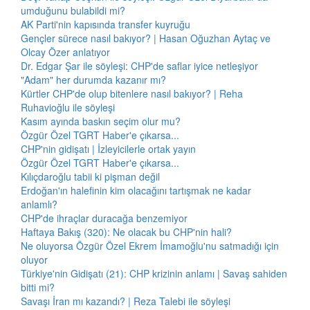
umduğunu bulabildi mi?
AK Parti'nin kapısında transfer kuyruğu
Gençler sürece nasıl bakıyor? | Hasan Oğuzhan Aytaç ve
Olcay Özer anlatıyor
Dr. Edgar Şar ile söyleşi: CHP'de saflar iyice netleşiyor
"Adam" her durumda kazanır mı?
Kürtler CHP'de olup bitenlere nasıl bakıyor? | Reha
Ruhavioğlu ile söyleşi
Kasım ayında baskın seçim olur mu?
Özgür Özel TGRT Haber'e çıkarsa...
CHP'nin gidişatı | İzleyicilerle ortak yayın
Özgür Özel TGRT Haber'e çıkarsa...
Kılıçdaroğlu tabii ki pişman değil
Erdoğan'ın halefinin kim olacağını tartışmak ne kadar
anlamlı?
CHP'de ihraçlar duracağa benzemiyor
Haftaya Bakış (320): Ne olacak bu CHP'nin hali?
Ne oluyorsa Özgür Özel Ekrem İmamoğlu'nu satmadığı için
oluyor
Türkiye'nin Gidişatı (21): CHP krizinin anlamı | Savaş sahiden
bitti mi?
Savaşı İran mı kazandı? | Reza Talebi ile söyleşi