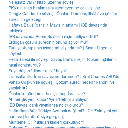
Ne İşimiz Var?" kitabı üzerine söyleşi
PKK'nın silah bırakmasını istemeyen ne çok kişi var
Cengiz Çandar ile söyleşi: Öcalan-Demirtaş ilişkisi ve çözüm
sürecinin geleceği
Haftaya Bakış (314): 1 Mayıs'ın anlamı | İBB davasında
tahliyeler
İBB davasında Adem Soytekin niçin tahliye edildi?
Erdoğan çözüm sürecinin önünü açıyor mu?
Türkiye Avrupa'nın içinde mi, dışında mı? | Sinan Ülgen ile
söyleşi
Reza Talebi ile söyleşi: Savaş İran'da rejim-toplum ilişkilerini
nasıl dönüştürdü?
Suya düşen "dindar nesil" hayali
Transatlantik: İran savaşı ne durumda? | Kral Charles ABD'de
Vahap Coşkun ile söyleşi: Çözüm süreci neden tıkandı? Ne
yapılabilir?
Öcalan'ın gündeminde niçin hep İsrail var?
Ahmet Şık yeni kitabı "Ayna/Heli" yi anlatıyor
İBB Davası canlı yayınlansa neler olurdu?
Hafta Başı (80): Türkiye Avrupalı değil mi? | CHP'nin yeni yol
haritası | İsrail-Türkiye gerginliği
Muhtemel CHP iktidarı kimleri korkutuyor?
Gülistan Doku cinayetinin zamanında aydınlatılmasını kimler