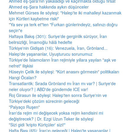
Ahmed eş-Şara'nın yakaladığı ve kaçırmakta olduğu fırsat
Ahmed eş-Şara hakkında aykırı düşünceler
Mehmet Gürses ile söyleşi: "Halep'te iki mahalleyi kazanmak
için Kürtleri kaybetme riski"
"Ya sev ya terk et"ten "Furkan günlerindeyiz, safınızı doğru
seçin"e
Haftaya Bakış (301): Suriye'de gerginlik sürüyor, İran
belirsizliği, İmamoğlu hâlâ hedefte
Türkiye'nin Gidişatı (16): Venezuela, İran, Grönland...
Halep'de yaşananlar, Uyuşturucu sorunumuz
Türkiye'de İslamcıların İran rejimiyle yıllara yayılan "aşk ve
nefret" ilişkisi
Hüseyin Çelik ile söyleşi: "Kürt anasını görmesin" politikaları
Hangi Öcalan?
Transatlantik: Sırada Grönland mı İran mı var? | Suriye'de
neler oluyor? | ABD'de gündemde ICE var!
Roj Girasun ile söyleşi: Halep'ten sonra Suriye'nin ve
Türkiye'deki çözüm sürecinin geleceği
"Palyaço Ruşen"
İran'da rejim mi değişecek yoksa rejim kendisini mi
değiştirecek? | Dr. Ezgi Uzun Teker ile söyleşi
"Sizi gidi 'kripto Kürtçüler' sizi!"
Hafta Başı (65): İran'ın geleceği | Halep'te yaşananlar |