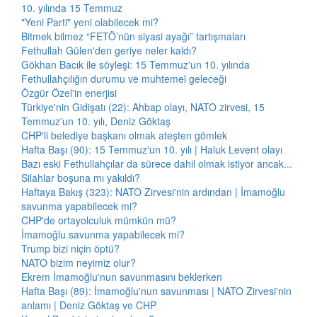
10. yılında 15 Temmuz
"Yeni Parti" yeni olabilecek mi?
Bitmek bilmez “FETÖ’nün siyasi ayağı” tartışmaları
Fethullah Gülen'den geriye neler kaldı?
Gökhan Bacık ile söyleşi: 15 Temmuz'un 10. yılında
Fethullahçılığın durumu ve muhtemel geleceği
Özgür Özel'in enerjisi
Türkiye'nin Gidişatı (22): Ahbap olayı, NATO zirvesi, 15
Temmuz'un 10. yılı, Deniz Göktaş
CHP'li belediye başkanı olmak ateşten gömlek
Hafta Başı (90): 15 Temmuz'un 10. yılı | Haluk Levent olayı
Bazı eski Fethullahçılar da sürece dahil olmak istiyor ancak...
Silahlar boşuna mı yakıldı?
Haftaya Bakış (323): NATO Zirvesi'nin ardından | İmamoğlu
savunma yapabilecek mi?
CHP'de ortayolculuk mümkün mü?
İmamoğlu savunma yapabilecek mi?
Trump bizi niçin öptü?
NATO bizim neyimiz olur?
Ekrem İmamoğlu'nun savunmasını beklerken
Hafta Başı (89): İmamoğlu'nun savunması | NATO Zirvesi'nin
anlamı | Deniz Göktaş ve CHP