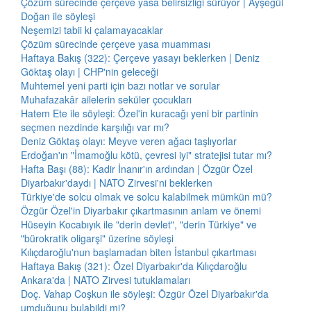
Çözüm sürecinde çerçeve yasa belirsizliği sürüyor | Ayşegül
Doğan ile söyleşi
Neşemizi tabii ki çalamayacaklar
Çözüm sürecinde çerçeve yasa muamması
Haftaya Bakış (322): Çerçeve yasayı beklerken | Deniz
Göktaş olayı | CHP'nin geleceği
Muhtemel yeni parti için bazı notlar ve sorular
Muhafazakâr ailelerin seküler çocukları
Hatem Ete ile söyleşi: Özel'in kuracağı yeni bir partinin
seçmen nezdinde karşılığı var mı?
Deniz Göktaş olayı: Meyve veren ağacı taşlıyorlar
Erdoğan'ın "İmamoğlu kötü, çevresi iyi" stratejisi tutar mı?
Hafta Başı (88): Kadir İnanır'ın ardından | Özgür Özel
Diyarbakır'daydı | NATO Zirvesi'ni beklerken
Türkiye'de solcu olmak ve solcu kalabilmek mümkün mü?
Özgür Özel'in Diyarbakır çıkartmasının anlam ve önemi
Hüseyin Kocabıyık ile "derin devlet", "derin Türkiye" ve
"bürokratik oligarşi" üzerine söyleşi
Kılıçdaroğlu'nun başlamadan biten İstanbul çıkartması
Haftaya Bakış (321): Özel Diyarbakır'da Kılıçdaroğlu
Ankara'da | NATO Zirvesi tutuklamaları
Doç. Vahap Coşkun ile söyleşi: Özgür Özel Diyarbakır'da
umduğunu bulabildi mi?