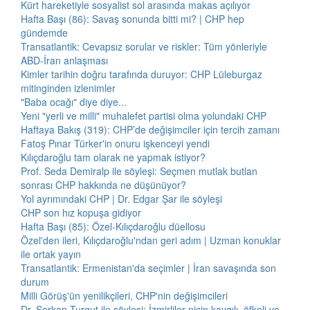
Kürt hareketiyle sosyalist sol arasında makas açılıyor
Hafta Başı (86): Savaş sonunda bitti mi? | CHP hep
gündemde
Transatlantik: Cevapsız sorular ve riskler: Tüm yönleriyle
ABD-İran anlaşması
Kimler tarihin doğru tarafında duruyor: CHP Lüleburgaz
mitinginden izlenimler
"Baba ocağı" diye diye...
Yeni "yerli ve milli" muhalefet partisi olma yolundaki CHP
Haftaya Bakış (319): CHP’de değişimciler için tercih zamanı
Fatoş Pınar Türker'in onuru işkenceyi yendi
Kılıçdaroğlu tam olarak ne yapmak istiyor?
Prof. Seda Demiralp ile söyleşi: Seçmen mutlak butlan
sonrası CHP hakkında ne düşünüyor?
Yol ayrımındaki CHP | Dr. Edgar Şar ile söyleşi
CHP son hız kopuşa gidiyor
Hafta Başı (85): Özel-Kılıçdaroğlu düellosu
Özel'den ileri, Kılıçdaroğlu'ndan geri adım | Uzman konuklar
ile ortak yayın
Transatlantik: Ermenistan'da seçimler | İran savaşında son
durum
Milli Görüş'ün yenilikçileri, CHP'nin değişimcileri
Dr. Serkan Turgut ile söyleşi: İzmirliler niçin kaygılı, öfkeli ve