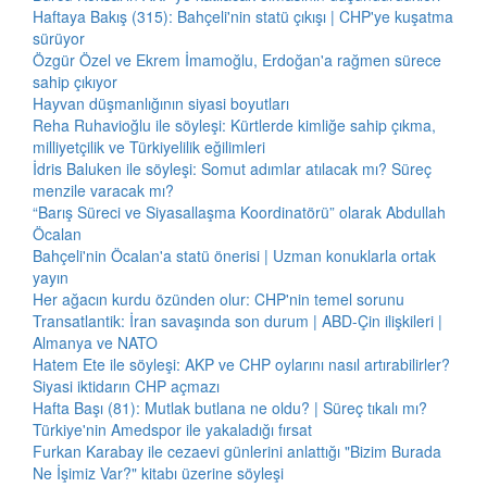
Haftaya Bakış (315): Bahçeli'nin statü çıkışı | CHP'ye kuşatma
sürüyor
Özgür Özel ve Ekrem İmamoğlu, Erdoğan'a rağmen sürece
sahip çıkıyor
Hayvan düşmanlığının siyasi boyutları
Reha Ruhavioğlu ile söyleşi: Kürtlerde kimliğe sahip çıkma,
milliyetçilik ve Türkiyelilik eğilimleri
İdris Baluken ile söyleşi: Somut adımlar atılacak mı? Süreç
menzile varacak mı?
“Barış Süreci ve Siyasallaşma Koordinatörü” olarak Abdullah
Öcalan
Bahçeli'nin Öcalan'a statü önerisi | Uzman konuklarla ortak
yayın
Her ağacın kurdu özünden olur: CHP'nin temel sorunu
Transatlantik: İran savaşında son durum | ABD-Çin ilişkileri |
Almanya ve NATO
Hatem Ete ile söyleşi: AKP ve CHP oylarını nasıl artırabilirler?
Siyasi iktidarın CHP açmazı
Hafta Başı (81): Mutlak butlana ne oldu? | Süreç tıkalı mı?
Türkiye'nin Amedspor ile yakaladığı fırsat
Furkan Karabay ile cezaevi günlerini anlattığı "Bizim Burada
Ne İşimiz Var?" kitabı üzerine söyleşi