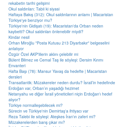
rekabetin tarihi gelişimi
Okul saldırıları: Tabii ki siyasi
Haftaya Bakış (312): Okul saldırılarının anlamı | Macaristan
Türkiye'ye benziyor mu?
Türkiye'nin Gidişatı (19): Macaristan'da Orban neden
kaybetti? Okul saldırıları önlenebilir miydi?
Kindar nesil
Orhan Miroğlu "Posta Kutusu 213 Diyarbakır" belgeselini
anlatıyor
Özgür Özel AKP'lilerin aklını çelebilir mi
Bülent Bilmez ve Cemal Taş ile söyleşi: Dersim Kırımı
Envanteri
Hafta Başı (78): Mansur Yavaş da hedefte | Macaristan
dersleri
Transatlantik: Müzakereler neden durdu? İsrail’in hedefinde
Erdoğan var, Orban’ın yaşadığı hezimet
Netanyahu ve diğer İsrail yöneticileri niçin Erdoğan'ı hedef
alıyor?
Türkiye normalleşebilecek mi?
Sürecin ve Türkiye'nin Demirtaş'a ihtiyacı var
Reza Talebi ile söyleşi: Ateşkes İran'ın zaferi mi?
Müzakerelerden barış çıkar mı?