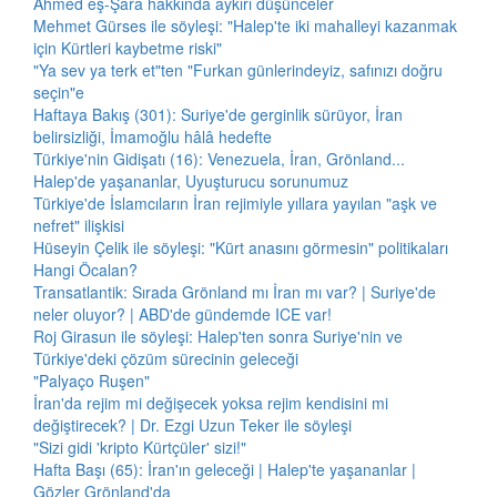
Ahmed eş-Şara hakkında aykırı düşünceler
Mehmet Gürses ile söyleşi: "Halep'te iki mahalleyi kazanmak
için Kürtleri kaybetme riski"
"Ya sev ya terk et"ten "Furkan günlerindeyiz, safınızı doğru
seçin"e
Haftaya Bakış (301): Suriye'de gerginlik sürüyor, İran
belirsizliği, İmamoğlu hâlâ hedefte
Türkiye'nin Gidişatı (16): Venezuela, İran, Grönland...
Halep'de yaşananlar, Uyuşturucu sorunumuz
Türkiye'de İslamcıların İran rejimiyle yıllara yayılan "aşk ve
nefret" ilişkisi
Hüseyin Çelik ile söyleşi: "Kürt anasını görmesin" politikaları
Hangi Öcalan?
Transatlantik: Sırada Grönland mı İran mı var? | Suriye'de
neler oluyor? | ABD'de gündemde ICE var!
Roj Girasun ile söyleşi: Halep'ten sonra Suriye'nin ve
Türkiye'deki çözüm sürecinin geleceği
"Palyaço Ruşen"
İran'da rejim mi değişecek yoksa rejim kendisini mi
değiştirecek? | Dr. Ezgi Uzun Teker ile söyleşi
"Sizi gidi 'kripto Kürtçüler' sizi!"
Hafta Başı (65): İran'ın geleceği | Halep'te yaşananlar |
Gözler Grönland'da