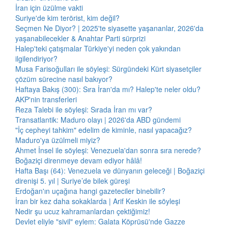
İran için üzülme vakti
Suriye'de kim terörist, kim değil?
Seçmen Ne Diyor? | 2025'te siyasette yaşananlar, 2026'da
yaşanabilecekler & Anahtar Parti sürprizi
Halep'teki çatışmalar Türkiye'yi neden çok yakından
ilgilendiriyor?
Musa Farisoğulları ile söyleşi: Sürgündeki Kürt siyasetçiler
çözüm sürecine nasıl bakıyor?
Haftaya Bakış (300): Sıra İran'da mı? Halep'te neler oldu?
AKP'nin transferleri
Reza Talebi ile söyleşi: Sırada İran mı var?
Transatlantik: Maduro olayı | 2026'da ABD gündemi
"İç cepheyi tahkim" edelim de kiminle, nasıl yapacağız?
Maduro'ya üzülmeli miyiz?
Ahmet İnsel ile söyleşi: Venezuela'dan sonra sıra nerede?
Boğaziçi direnmeye devam ediyor hâlâ!
Hafta Başı (64): Venezuela ve dünyanın geleceği | Boğaziçi
direnişi 5. yıl | Suriye’de bilek güreşi
Erdoğan'ın uçağına hangi gazeteciler binebilir?
İran bir kez daha sokaklarda | Arif Keskin ile söyleşi
Nedir şu ucuz kahramanlardan çektiğimiz!
Devlet eliyle "sivil" eylem: Galata Köprüsü'nde Gazze