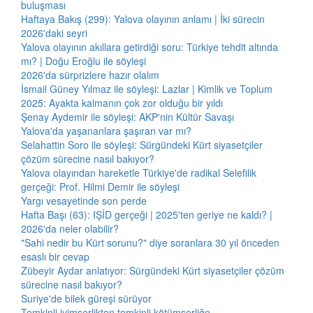
buluşması
Haftaya Bakış (299): Yalova olayının anlamı | İki sürecin
2026'daki seyri
Yalova olayının akıllara getirdiği soru: Türkiye tehdit altında
mı? | Doğu Eroğlu ile söyleşi
2026'da sürprizlere hazır olalım
İsmail Güney Yılmaz ile söyleşi: Lazlar | Kimlik ve Toplum
2025: Ayakta kalmanın çok zor olduğu bir yıldı
Şenay Aydemir ile söyleşi: AKP'nin Kültür Savaşı
Yalova'da yaşananlara şaşıran var mı?
Selahattin Soro ile söyleşi: Sürgündeki Kürt siyasetçiler
çözüm sürecine nasıl bakıyor?
Yalova olayından hareketle Türkiye'de radikal Selefilik
gerçeği: Prof. Hilmi Demir ile söyleşi
Yargı vesayetinde son perde
Hafta Başı (63): IŞİD gerçeği | 2025'ten geriye ne kaldı? |
2026'da neler olabilir?
"Sahi nedir bu Kürt sorunu?" diye soranlara 30 yıl önceden
esaslı bir cevap
Zübeyir Aydar anlatıyor: Sürgündeki Kürt siyasetçiler çözüm
sürecine nasıl bakıyor?
Suriye'de bilek güreşi sürüyor
Temkinli iyimserlikten temkinli kötümserliğe