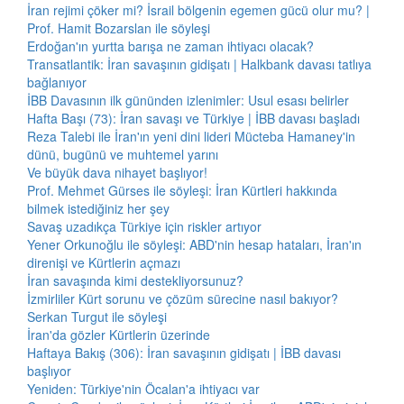
İran rejimi çöker mi? İsrail bölgenin egemen gücü olur mu? |
Prof. Hamit Bozarslan ile söyleşi
Erdoğan'ın yurtta barışa ne zaman ihtiyacı olacak?
Transatlantik: İran savaşının gidişatı | Halkbank davası tatlıya
bağlanıyor
İBB Davasının ilk gününden izlenimler: Usul esası belirler
Hafta Başı (73): İran savaşı ve Türkiye | İBB davası başladı
Reza Talebi ile İran'ın yeni dini lideri Mücteba Hamaney'in
dünü, bugünü ve muhtemel yarını
Ve büyük dava nihayet başlıyor!
Prof. Mehmet Gürses ile söyleşi: İran Kürtleri hakkında
bilmek istediğiniz her şey
Savaş uzadıkça Türkiye için riskler artıyor
Yener Orkunoğlu ile söyleşi: ABD'nin hesap hataları, İran'ın
direnişi ve Kürtlerin açmazı
İran savaşında kimi destekliyorsunuz?
İzmirliler Kürt sorunu ve çözüm sürecine nasıl bakıyor?
Serkan Turgut ile söyleşi
İran'da gözler Kürtlerin üzerinde
Haftaya Bakış (306): İran savaşının gidişatı | İBB davası
başlıyor
Yeniden: Türkiye'nin Öcalan'a ihtiyacı var