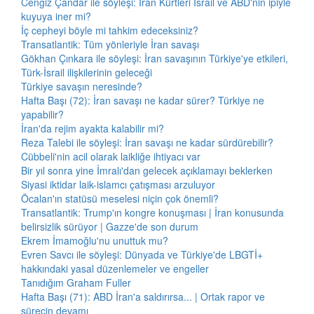
Cengiz Çandar ile söyleşi: İran Kürtleri İsrail ve ABD'nin ipiyle
kuyuya iner mi?
İç cepheyi böyle mi tahkim edeceksiniz?
Transatlantik: Tüm yönleriyle İran savaşı
Gökhan Çınkara ile söyleşi: İran savaşının Türkiye'ye etkileri,
Türk-İsrail ilişkilerinin geleceği
Türkiye savaşın neresinde?
Hafta Başı (72): İran savaşı ne kadar sürer? Türkiye ne
yapabilir?
İran'da rejim ayakta kalabilir mi?
Reza Talebi ile söyleşi: İran savaşı ne kadar sürdürebilir?
Cübbeli'nin acil olarak laikliğe ihtiyacı var
Bir yıl sonra yine İmralı'dan gelecek açıklamayı beklerken
Siyasi iktidar laik-islamcı çatışması arzuluyor
Öcalan'ın statüsü meselesi niçin çok önemli?
Transatlantik: Trump'ın kongre konuşması | İran konusunda
belirsizlik sürüyor | Gazze'de son durum
Ekrem İmamoğlu'nu unuttuk mu?
Evren Savcı ile söyleşi: Dünyada ve Türkiye'de LBGTİ+
hakkındaki yasal düzenlemeler ve engeller
Tanıdığım Graham Fuller
Hafta Başı (71): ABD İran'a saldırırsa... | Ortak rapor ve
sürecin devamı