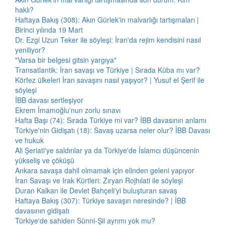
haklı?
Haftaya Bakış (308): Akın Gürlek'in malvarlığı tartışmaları |
Birinci yılında 19 Mart
Dr. Ezgi Uzun Teker ile söyleşi: İran'da rejim kendisini nasıl
yeniliyor?
"Varsa bir belgesi gitsin yargıya"
Transatlantik: İran savaşı ve Türkiye | Sırada Küba mı var?
Körfez ülkeleri İran savaşını nasıl yaşıyor? | Yusuf el Şerif ile
söyleşi
İBB davası sertleşiyor
Ekrem İmamoğlu'nun zorlu sınavı
Hafta Başı (74): Sırada Türkiye mi var? İBB davasının anlamı
Türkiye'nin Gidişatı (18): Savaş uzarsa neler olur? İBB Davası
ve hukuk
Ali Şeriati'ye saldırılar ya da Türkiye'de İslamcı düşüncenin
yükseliş ve çöküşü
Ankara savaşa dahil olmamak için elinden geleni yapıyor
İran Savaşı ve Irak Kürtleri: Zıryan Rojhılati ile söyleşi
Duran Kalkan ile Devlet Bahçeli'yi buluşturan savaş
Haftaya Bakış (307): Türkiye savaşın neresinde? | İBB
davasının gidişatı
Türkiye'de sahiden Sünni-Şii ayrımı yok mu?