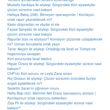
Mustafa Sarıkaya ile söyleşi: Sürgündeki Kürt siyasetçiler
çözüm sürecine nasıl bakıyor
Haftaya Bakış (298): Bitmeyen operasyonlar | Komisyon
ortak rapor çıkarabilecek mi?
Kadın düşmanları ve ırkçılar el ele
Faysal Sarıyıldız ile söyleşi: Sürgündeki Kürt siyasetçiler
çözüm sürecine nasıl bakıyor
Raporlar bize ne söylüyor? Komisyon çözümde uzlaşabilecek
mi? Uzman konuklarla ortak yayın
Taner Akçam ile söyleşi: Ortadoğu'da İsrail ve Türkiye'nin
hegemonya savaşları
Kürt sorununda İsrail faktörü
Hişyar Özsoy ile söyleşi: Sürgündeki siyasetçiler sürece nasıl
bakıyor?
CHP'nin Kürt sorunu ve Leyla Zana sınavı
Roj Girasun ile söyleşi: Çözüm sürecinin önündeki Suriye
engeli aşılabilecek mi?
Sadettin Saran'ın çiğnenen onuru
Hafta Başı (62): Mehmet Akif Ersoy operasyonu sürüyor |
Komisyonun ortak raporunu beklerken
Ziya Pir ile söyleşi: Sürgündeki siyasetçiler sürece nasıl
bakıyor?