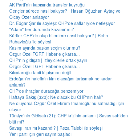
AK Parti'nin kapısında transfer kuyruğu
Gençler sürece nasıl bakıyor? | Hasan Oğuzhan Aytaç ve
Olcay Özer anlatıyor
Dr. Edgar Şar ile söyleşi: CHP'de saflar iyice netleşiyor
"Adam" her durumda kazanır mı?
Kürtler CHP'de olup bitenlere nasıl bakıyor? | Reha
Ruhavioğlu ile söyleşi
Kasım ayında baskın seçim olur mu?
Özgür Özel TGRT Haber'e çıkarsa...
CHP'nin gidişatı | İzleyicilerle ortak yayın
Özgür Özel TGRT Haber'e çıkarsa...
Kılıçdaroğlu tabii ki pişman değil
Erdoğan'ın halefinin kim olacağını tartışmak ne kadar
anlamlı?
CHP'de ihraçlar duracağa benzemiyor
Haftaya Bakış (320): Ne olacak bu CHP'nin hali?
Ne oluyorsa Özgür Özel Ekrem İmamoğlu'nu satmadığı için
oluyor
Türkiye'nin Gidişatı (21): CHP krizinin anlamı | Savaş sahiden
bitti mi?
Savaşı İran mı kazandı? | Reza Talebi ile söyleşi
Yeni parti için geri sayım başladı