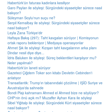
Habertürk'ün faturası kadınlara kesiliyor
Garo Paylan ile söyleşi: Sürgündeki siyasetçiler sürece nasıl
bakıyor?
Süleyman Soylu'nun suçu ne?
Serpil Kemalbay ile söyleşi: Sürgündeki siyasetçiler sürece
nasıl bakıyor?
Leyla Zana Türkiye'dir
Haftaya Bakış (297): Taht kavgaları sürüyor | Komisyonun
ortak raporu bekleniyor | Medyaya operasyonlar
Ahmet Şık ile söyleşi: Kızışan taht kavgalarının arka planı
Dindar nesil diye diye...
İdris Baluken ile söyleşi: Süreç beklentileri karşılıyor mu?
Neler yapılmalı?
Habertürk'ün laneti sürüyor
Gazeteci Çiğdem Toker son kitabı Devletin Cebinden'i
anlatıyor
Transatlantik: Trump'ın tabanındaki çözülme | IŞİD Suriye ve
Avustralya'da sahnede
Bondi Plajı kahramanı Ahmed el Ahmed bize ne söylüyor?
CHP'nin önü açık mı? Muzaffer Ayhan Kara ile söyleşi
Sibel Yiğitalp ile söyleşi: Sürgündeki Kürt siyasetçiler sürece
nasıl bakıyor?