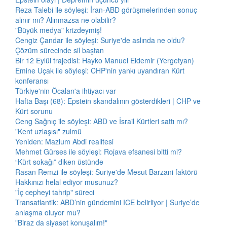
Reza Talebi ile söyleşi: İran-ABD görüşmelerinden sonuç
alınır mı? Alınmazsa ne olabilir?
"Büyük medya" krizdeymiş!
Cengiz Çandar ile söyleşi: Suriye'de aslında ne oldu?
Çözüm sürecinde sil baştan
Bir 12 Eylül trajedisi: Hayko Manuel Eldemir (Yergetyan)
Emine Uçak ile söyleşi: CHP'nin yankı uyandıran Kürt
konferansı
Türkiye'nin Öcalan'a ihtiyacı var
Hafta Başı (68): Epstein skandalının gösterdikleri | CHP ve
Kürt sorunu
Ceng Sağnıç ile söyleşi: ABD ve İsrail Kürtleri sattı mı?
"Kent uzlaşısı" zulmü
Yeniden: Mazlum Abdi realitesi
Mehmet Gürses ile söyleşi: Rojava efsanesi bitti mi?
“Kürt sokağı” diken üstünde
Rasan Remzi ile söyleşi: Suriye'de Mesut Barzani faktörü
Hakkınızı helal ediyor musunuz?
"İç cepheyi tahrip" süreci
Transatlantik: ABD’nin gündemini ICE belirliyor | Suriye’de
anlaşma oluyor mu?
"Biraz da siyaset konuşalım!"