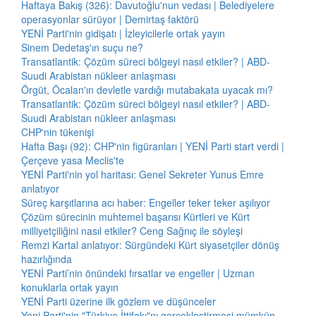
Haftaya Bakış (326): Davutoğlu'nun vedası | Belediyelere
operasyonlar sürüyor | Demirtaş faktörü
YENİ Parti'nin gidişatı | İzleyicilerle ortak yayın
Sinem Dedetaş'ın suçu ne?
Transatlantik: Çözüm süreci bölgeyi nasıl etkiler? | ABD-
Suudi Arabistan nükleer anlaşması
Örgüt, Öcalan'ın devletle vardığı mutabakata uyacak mı?
Transatlantik: Çözüm süreci bölgeyi nasıl etkiler? | ABD-
Suudi Arabistan nükleer anlaşması
CHP'nin tükenişi
Hafta Başı (92): CHP'nin figüranları | YENİ Parti start verdi |
Çerçeve yasa Meclis'te
YENİ Parti'nin yol haritası: Genel Sekreter Yunus Emre
anlatıyor
Süreç karşıtlarına acı haber: Engeller teker teker aşılıyor
Çözüm sürecinin muhtemel başarısı Kürtleri ve Kürt
milliyetçiliğini nasıl etkiler? Ceng Sağnıç ile söyleşi
Remzi Kartal anlatıyor: Sürgündeki Kürt siyasetçiler dönüş
hazırlığında
YENİ Parti’nin önündeki fırsatlar ve engeller | Uzman
konuklarla ortak yayın
YENİ Parti üzerine ilk gözlem ve düşünceler
Yeni Parti'nin "Türkiye İttifakı"nı gerçekleştirmesi mümkün