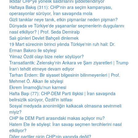
İktidar CHP'ye yönelik saldırılarını şiddetlendiriyor
Haftaya Bakış (311): CHP'nin ara seçim kampanyası,
operasyonlar sürüyor, İran savaşında mola
Gizli tanıklar neye tanık, etkin pişmanlar neden pişman?
Dünyada ve Türkiye'de yaşananlar seçmenlerin duygularını
nasıl etkiliyor? | Prof. Seda Demiralp
Salı günleri Devlet Bahçeli dinlemek
19 Mart sürecinin birinci yılında Türkiye'nin ruh hali: Dr.
Erman Bakırcı ile söyleşi
Yılmaz Özdil olayı bize neler söylüyor?
Transatlantik: Zelensky'nin Ankara ve Şam ziyaretleri | Trump
İran'ı tehdit etmeye devam ediyor
Tarhan Erdem: Bir siyaset bilgesinin bilinmeyenleri | Prof.
Mehmet Ö. Alkan ile söyleşi
Ekrem İmamoğlu'nun karnesi
Hafta Başı (77): CHP-DEM Parti ilişkisi | İran savaşında
belirsizlik sürüyor, Özdil'in istifası
Sosyal medyada anonimliğin kalkacak olmasına sevinmeli
miyiz?
CHP ile DEM Parti arasındaki makas açılıyor mu?
Hatem Ete ile söyleşi: İran savaşı seçmen tercihlerini nasıl
etkiliyor?
Diğer partiler niçin CHP'nin yanında değil?