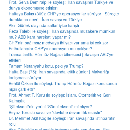
Prof. Selva Demiralp ile söyleşi: İran savaşının Türkiye ve
dünya ekonomisine etkileri
Haftaya Bakış (309): CHP'ye operasyonlar sürüyor | Süreçte
duraklama devri | İran savaşı ve Türkiye
Akın Gürlek olayında saflar iyice karıştı
Reza Talebi ile söyleşi: İran savaşında müzakere mümkün
mü? ABD kara harekatı yapar mı?
CHP'nin bağımsız medyaya ihtiyacı var ama işi çok zor
Fethullahçılar CHP'ye operasyon mu çekiyor?
Transatlantik: Hürmüz Boğazı bilmecesi | Savaşın ABD'ye
etkileri
Tamam Netanyahu kötü, peki ya Trump?
Hafta Başı (75): İran savaşında kritik günler | Malvarlığı
tartışması sürüyor
Behlül Özkan ile söyleşi: Trump Hürmüz Boğazı konusunda
niçin çark etti?
Prof. Ahmet T. Kuru ile söyleşi: İslam, Otoriterlik ve Geri
Kalmışlık
"Şii ekseni"nin yerini "Sünni ekseni" mi alıyor?
Beyaz Toroslu savcı ve "devlette devamlılık esastır"
Dr. Mehmet Akif Koç ile söyleşi: İran savaşında istihbaratın
rolü
Akın Gürlek'in mal varlığı tartışmasında son durum: Kim