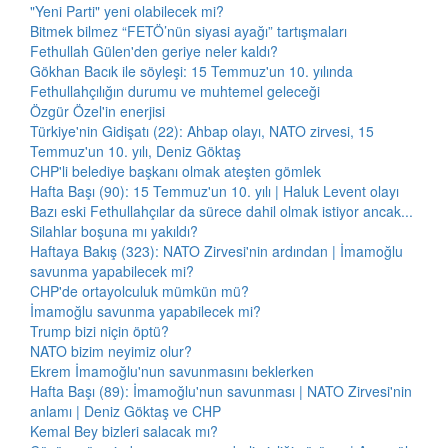
"Yeni Parti" yeni olabilecek mi?
Bitmek bilmez “FETÖ’nün siyasi ayağı” tartışmaları
Fethullah Gülen'den geriye neler kaldı?
Gökhan Bacık ile söyleşi: 15 Temmuz'un 10. yılında
Fethullahçılığın durumu ve muhtemel geleceği
Özgür Özel'in enerjisi
Türkiye'nin Gidişatı (22): Ahbap olayı, NATO zirvesi, 15
Temmuz'un 10. yılı, Deniz Göktaş
CHP'li belediye başkanı olmak ateşten gömlek
Hafta Başı (90): 15 Temmuz'un 10. yılı | Haluk Levent olayı
Bazı eski Fethullahçılar da sürece dahil olmak istiyor ancak...
Silahlar boşuna mı yakıldı?
Haftaya Bakış (323): NATO Zirvesi'nin ardından | İmamoğlu
savunma yapabilecek mi?
CHP'de ortayolculuk mümkün mü?
İmamoğlu savunma yapabilecek mi?
Trump bizi niçin öptü?
NATO bizim neyimiz olur?
Ekrem İmamoğlu'nun savunmasını beklerken
Hafta Başı (89): İmamoğlu'nun savunması | NATO Zirvesi'nin
anlamı | Deniz Göktaş ve CHP
Kemal Bey bizleri salacak mı?