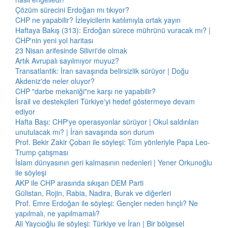
Çözüm sürecini Erdoğan mı tıkıyor?
CHP ne yapabilir? İzleyicilerin katılımıyla ortak yayın
Haftaya Bakış (313): Erdoğan sürece mührünü vuracak mı? |
CHP'nin yeni yol haritası
23 Nisan arifesinde Silivri'de olmak
Artık Avrupalı sayılmıyor muyuz?
Transatlantik: İran savaşında belirsizlik sürüyor | Doğu
Akdeniz'de neler oluyor?
CHP "darbe mekaniği"ne karşı ne yapabilir?
İsrail ve destekçileri Türkiye'yi hedef göstermeye devam
ediyor
Hafta Başı: CHP'ye operasyonlar sürüyor | Okul saldırıları
unutulacak mı? | İran savaşında son durum
Prof. Bekir Zakir Çoban ile söyleşi: Tüm yönleriyle Papa Leo-
Trump çatışması
İslam dünyasının geri kalmasının nedenleri | Yener Orkunoğlu
ile söyleşi
AKP ile CHP arasında sıkışan DEM Parti
Gülistan, Rojin, Rabia, Nadira, Burak ve diğerleri
Prof. Emre Erdoğan ile söyleşi: Gençler neden hınçlı? Ne
yapılmalı, ne yapılmamalı?
Ali Yaycıoğlu ile söyleşi: Türkiye ve İran | Bir bölgesel