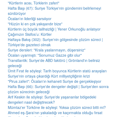
"Kürtlerin acısı, Türklerin zaferi"
Hafta Başı (67): Suriye Türkiye'nin gündemini belirlemeyi
sürdürüyor
Öcalan'ın liderliği sarsılıyor
"Hüzün ki en çok yakışandır bize"
Kürtlerin üç büyük talihsizliği | Yener Orkunoğlu anlatıyor
Çağımızın Sisifos’u: Kürtler
Haftaya Bakış (302): Suriye'nin gölgesinde çözüm süreci |
Türkiye'de gazeteci olmak
Suriye dersleri: "Krala yaslanmayın, düşersiniz"
Öcalan uyarmıştı: "Sonumuz Gazze gibi olur"
Transtlantik: Suriye'de ABD faktörü | Grönland'ın belirsiz
geleceği
Ümit Fırat ile söyleşi: Tarih boyunca Kürtlerin statü arayışları
Suriye'nin ortaya çıkardığı Kürt milliyetçiliğinin krizi
"Pirus zaferi": Öcalan'ın kehaneti Suriye de gerçekleşiyor
Hafta Başı (66): Suriye'de dengeler değişti | Suriye'den sonra
çözüm sürecinin geleceği
Arif Keskin ile söyleşi: Suriye'de yaşananlar bölgedeki
dengeleri nasıl değiştirecek?
Mümtaz'er Türköne ile söyleşi: Yoksa çözüm süreci bitti mi?
Ahmed eş-Şara'nın yakaladığı ve kaçırmakta olduğu fırsat