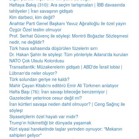
Haftaya Bakış (310): Ara seçim tartışmaları | İBB davasında
tahliyeler | İran savaşının gidişatı
Kim darbeci, kim değil?
Anahtar Parti Genel Başkanı Yavuz Ağıralioğlu ile özel yayın
Özgür Özel teslim olmuyor
Prof. Serhat Güvenç ile söyleşi: Montrö Boğazlar Sözleşmesi
nedir, ne değildir?
Türk hava sahasında düşürülen füzelerin sırrı
Dr. Hakan Şahin ile söyleşi: Tüm yönleriyle Adana'da kurulan
NATO Çok Ulsulu Kolordusu
Transatlantik: Müzakerelerin gidişatı | ABD'de İsrail lobisi |
Lübnan'da neler oluyor?
Türk solundan geriye ne kaldı?
Mahir Çayan Kitabı'nı editörü Emir Ali Türkmen anlatıyor
Hafta Başı (76): İran savaşı biteceğe benzemiyor |
Gazeteciler yeterince cesur değil mi?
İran kürtleri savaşa neden dahil olmuyor? | Ceng Sağnıç ile
söyleşi
Siyasetçilerin özel hayatı var mıdır?
Trump'ın hükmettiği bir dünyada yaşamak
Kürt siyasi hareketinde taşlar yerinden oynuyor: "Mekanın
sahipleri geliyor"