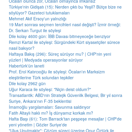
Öcalan olunca zor, Öcalan olmayınca imkansız
Türkiye'nin Gidişatı (15): Nerden çıktı bu Yeşil? Bütçe bize ne
söylüyor? Gazeteci tutuklamaları
Mehmet Akif Ersoy'un yalnızlığı
19 Mart sonrası seçmen tercihleri nasıl değişti? İzmir örneği:
Dr. Serkan Turgut ile söyleşi
Dile kolay 4600 gün: İBB Davası bitmeyeceğe benziyor
Remzi Kartal ile söyleşi: Sürgündeki Kürt siyasetçiler sürece
nasıl bakıyor?
Haftaya Bakış (296): Süreç sürüyor mu? | CHP'nin yeni
yüzleri | Medyada operasyonlar sürüyor
Habertürk'ün laneti
Prof. Erol Katırcıoğlu ile söyleşi: Öcalan'ın Marksizm
eleştirilerine Türk solundan tepkiler
Dile kolay 2962 gün
Uğur Karaca ile söyleşi: "Niçin deist oldum?"
Transatlantik: ABD'nin Stratejik Güvenlik Belgesi, Bir yıl sonra
Suriye, Ankara'nın F-35 beklentisi
İmamoğlu yargılamaları: Savunma saldırıyor
Fatih Altaylı haklı mı? İş dünyamız korkak mı?
Hafta Başı (61): Tom Barrack'tan peşpeşe mesajlar | CHP'de
yeni yönetim | Gözler Suriye'de
"Ulus Unutmaktır": Çözüm süreci üzerine Onur Öztürk ile