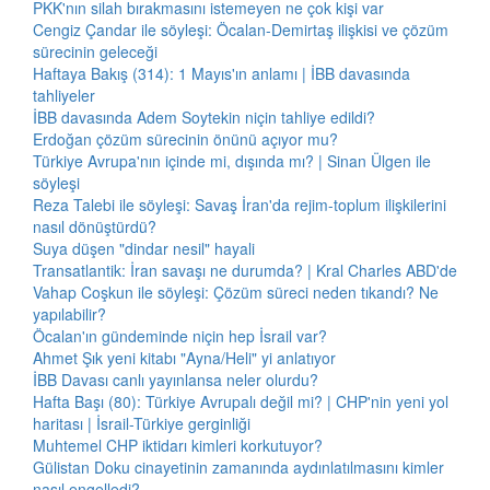
PKK'nın silah bırakmasını istemeyen ne çok kişi var
Cengiz Çandar ile söyleşi: Öcalan-Demirtaş ilişkisi ve çözüm
sürecinin geleceği
Haftaya Bakış (314): 1 Mayıs'ın anlamı | İBB davasında
tahliyeler
İBB davasında Adem Soytekin niçin tahliye edildi?
Erdoğan çözüm sürecinin önünü açıyor mu?
Türkiye Avrupa'nın içinde mi, dışında mı? | Sinan Ülgen ile
söyleşi
Reza Talebi ile söyleşi: Savaş İran'da rejim-toplum ilişkilerini
nasıl dönüştürdü?
Suya düşen "dindar nesil" hayali
Transatlantik: İran savaşı ne durumda? | Kral Charles ABD'de
Vahap Coşkun ile söyleşi: Çözüm süreci neden tıkandı? Ne
yapılabilir?
Öcalan'ın gündeminde niçin hep İsrail var?
Ahmet Şık yeni kitabı "Ayna/Heli" yi anlatıyor
İBB Davası canlı yayınlansa neler olurdu?
Hafta Başı (80): Türkiye Avrupalı değil mi? | CHP'nin yeni yol
haritası | İsrail-Türkiye gerginliği
Muhtemel CHP iktidarı kimleri korkutuyor?
Gülistan Doku cinayetinin zamanında aydınlatılmasını kimler
nasıl engelledi?