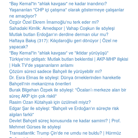
"Bay Kemal"in "ahlak kavgası" ne kadar inandırıcı?
Yaşananları "CHP içi çatışma" olarak göstermeye çalışanlar
ne amaçlıyor?
Özgür Özel Ekrem İmamoğlu'nu terk eder mi?
Sahadaki Kimlik: Amedspor | Vahap Coşkun ile söyleşi
Mutlak butlan Erdoğan'ın derdine derman olur mu?
Haftaya Bakış (317): Kılıçdaroğlu geri dönüyor | Özel ne
yapacak?
"Bay Kemal"in "ahlak kavgası" ve "iktidar yürüyüşü"
Türkiye'nin gidişatı: Mutlak butlan beklentisi | AKP-MHP ilişkisi
| Halk TV'de yaşananların anlamı
Çözüm süreci sadece Bahçeli ile yürüyebilir mi?
Dr. Esra Elmas ile söyleşi: Dünya örneklerinden hareketle
Bahçeli'nin mekanizma önerileri
Burak Bilgehan Özpek ile söyleşi: "Öcalan’ı merkeze alan bir
süreç AKP için çok riskli"
Rasim Ozan Kütahyalı için üzülmeli miyiz?
Edgar Şar ile söyleşi: "Bahçeli ve Erdoğan'ın süreçte risk
algıları farklı"
Devlet Bahçeli süreç konusunda ne kadar samimi? | Prof.
Mehmet Gürses ile söyleşi
Transatlantik: Trump Çin'de ne umdu ne buldu? | Hürmüz