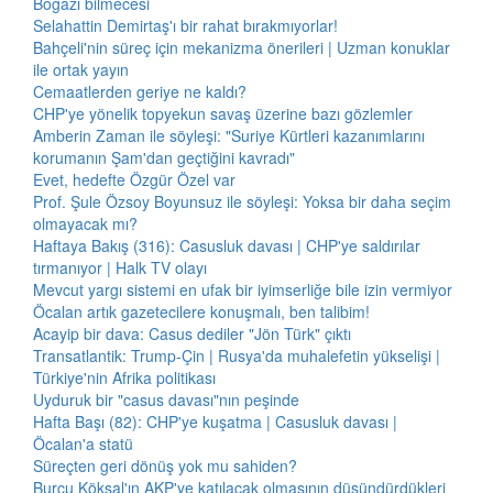
Boğazı bilmecesi
Selahattin Demirtaş'ı bir rahat bırakmıyorlar!
Bahçeli'nin süreç için mekanizma önerileri | Uzman konuklar
ile ortak yayın
Cemaatlerden geriye ne kaldı?
CHP'ye yönelik topyekun savaş üzerine bazı gözlemler
Amberin Zaman ile söyleşi: "Suriye Kürtleri kazanımlarını
korumanın Şam'dan geçtiğini kavradı"
Evet, hedefte Özgür Özel var
Prof. Şule Özsoy Boyunsuz ile söyleşi: Yoksa bir daha seçim
olmayacak mı?
Haftaya Bakış (316): Casusluk davası | CHP'ye saldırılar
tırmanıyor | Halk TV olayı
Mevcut yargı sistemi en ufak bir iyimserliğe bile izin vermiyor
Öcalan artık gazetecilere konuşmalı, ben talibim!
Acayip bir dava: Casus dediler "Jön Türk" çıktı
Transatlantik: Trump-Çin | Rusya'da muhalefetin yükselişi |
Türkiye'nin Afrika politikası
Uyduruk bir "casus davası"nın peşinde
Hafta Başı (82): CHP'ye kuşatma | Casusluk davası |
Öcalan'a statü
Süreçten geri dönüş yok mu sahiden?
Burcu Köksal'ın AKP'ye katılacak olmasının düşündürdükleri