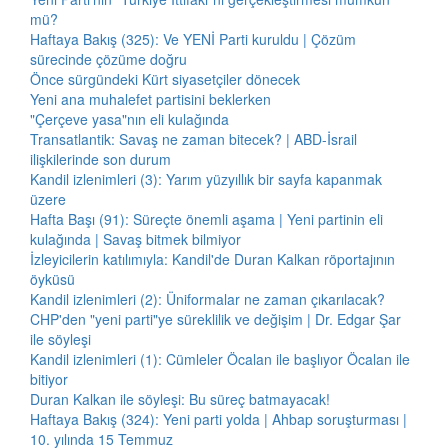
mü?
Haftaya Bakış (325): Ve YENİ Parti kuruldu | Çözüm
sürecinde çözüme doğru
Önce sürgündeki Kürt siyasetçiler dönecek
Yeni ana muhalefet partisini beklerken
"Çerçeve yasa"nın eli kulağında
Transatlantik: Savaş ne zaman bitecek? | ABD-İsrail
ilişkilerinde son durum
Kandil izlenimleri (3): Yarım yüzyıllık bir sayfa kapanmak
üzere
Hafta Başı (91): Süreçte önemli aşama | Yeni partinin eli
kulağında | Savaş bitmek bilmiyor
İzleyicilerin katılımıyla: Kandil'de Duran Kalkan röportajının
öyküsü
Kandil izlenimleri (2): Üniformalar ne zaman çıkarılacak?
CHP'den "yeni parti"ye süreklilik ve değişim | Dr. Edgar Şar
ile söyleşi
Kandil izlenimleri (1): Cümleler Öcalan ile başlıyor Öcalan ile
bitiyor
Duran Kalkan ile söyleşi: Bu süreç batmayacak!
Haftaya Bakış (324): Yeni parti yolda | Ahbap soruşturması |
10. yılında 15 Temmuz