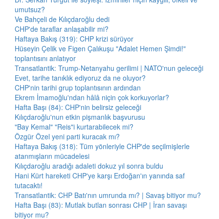
umutsuz?
Ve Bahçeli de Kılıçdaroğlu dedi
CHP'de taraflar anlaşabilir mi?
Haftaya Bakış (319): CHP krizi sürüyor
Hüseyin Çelik ve Figen Çalıkuşu "Adalet Hemen Şimdi!"
toplantısını anlatıyor
Transatlantik: Trump-Netanyahu gerilimi | NATO'nun geleceği
Evet, tarihe tanıklık ediyoruz da ne oluyor?
CHP'nin tarihi grup toplantısının ardından
Ekrem İmamoğlu'ndan hâlâ niçin çok korkuyorlar?
Hafta Başı (84): CHP'nin belirsiz geleceği
Kılıçdaroğlu'nun etkin pişmanlık başvurusu
"Bay Kemal" "Reis"i kurtarabilecek mi?
Özgür Özel yeni parti kuracak mı?
Haftaya Bakış (318): Tüm yönleriyle CHP'de seçilmişlerle
atanmışların mücadelesi
Kılıçdaroğlu aradığı adaleti dokuz yıl sonra buldu
Hani Kürt hareketi CHP'ye karşı Erdoğan'ın yanında saf
tutacaktı!
Transatlantik: CHP Batı'nın umrunda mı? | Savaş bitiyor mu?
Hafta Başı (83): Mutlak butlan sonrası CHP | İran savaşı
bitiyor mu?