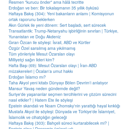
Resmen "kurucu önder" ama hâlâ tecritte
Erdoğan ve ben: Bir tokalaşmanın 35 yıllık öyküsü
Haftaya Bakış (304): Yeni bakanların anlamı | Komisyonun
ortak raporunu beklerken
Akın Gürlek ile yeni dönem: Sert başladı, sert sürecek
Transatlantik: Trump-Netanyahu işbirliğinin sınırları | Türkiye,
Yunanistan ve Doğu Akdeniz
Gıran Özcan ile söyleşi: İsrail, ABD ve Kürtler
Özgür Özel sarsılmış ama yıkılmamış
Tüm yönleriyle Mesut Özarslan olayı
Milliyetçi sağın lideri kim?
Hafta Başı (69): Mesut Özarslan olayı | İran-ABD
müzakereleri | Öcalan'a umut hakkı
Erdoğan İslamcı mı?
Taha Akyol yeni kitabı Dünyayı Bölen Devrim'i anlatıyor
Mansur Yavaş neden gündemde değil?
Suriye'de yaşananlar seçmen tercihlerini ve çözüm sürecini
nasıl etkiler? | Hatem Ete ile söyleşi
Epstein skandalı ve Noam Chomsky'nin yarattığı hayal kırıklığı
Mustafa Akyol ile söyleşi: Dünyada ve Türkiye'de İslamiyet,
İslamcılık ve cihatçılığın geleceği
Haftaya Bakış (303): Bahçeli süreci kurtarabilecek mi? |
Epstein olayı | Depremin üçüncü yılı