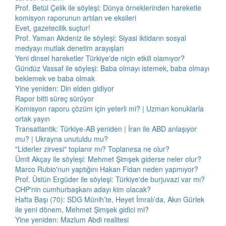
Prof. Betül Çelik ile söyleşi: Dünya örneklerinden hareketle
komisyon raporunun artıları ve eksileri
Evet, gazetecilik suçtur!
Prof. Yaman Akdeniz ile söyleşi: Siyasi iktidarın sosyal
medyayı mutlak denetim arayışları
Yeni dinsel hareketler Türkiye'de niçin etkili olamıyor?
Gündüz Vassaf ile söyleşi: Baba olmayı istemek, baba olmayı
beklemek ve baba olmak
Yine yeniden: Din elden gidiyor
Rapor bitti süreç sürüyor
Komisyon raporu çözüm için yeterli mi? | Uzman konuklarla
ortak yayın
Transatlantik: Türkiye-AB yeniden | İran ile ABD anlaşıyor
mu? | Ukrayna unutuldu mu?
"Liderler zirvesi" toplanır mı? Toplanırsa ne olur?
Ümit Akçay ile söyleşi: Mehmet Şimşek giderse neler olur?
Marco Rubio'nun yaptığını Hakan Fidan neden yapmıyor?
Prof. Üstün Ergüder ile söyleşi: Türkiye'de burjuvazi var mı?
CHP'nin cumhurbaşkanı adayı kim olacak?
Hafta Başı (70): SDG Münih’te, Heyet İmralı’da, Akın Gürlek
ile yeni dönem, Mehmet Şimşek gidici mi?
Yine yeniden: Mazlum Abdi realitesi