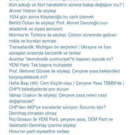
Kürt sokağı ve Kürt hareketinin sürece bakışı değişiyor mu? |
Ahmet Yıldırım ile söyleşi
1034 gün sonra Kılıçdaroğlu’nu canlı izlemek
Behlül Özkan ile söyleşi: Prof. Ahmet Davutoğlu'nun
akademik ve siyasi serüveni
Mümtaz'er Türköne ile söyleşi: Çözüm sürecinde gelinen
nokta ve bundan sonrası
Transatlantik: Michigan ön seçimleri | Ukrayna ve İran
savaşları arasında benzerlik ve farklar
Anahtar "demokratik cumhuriyet"in kapısını açacak mı?
YENİ Parti: Tek başına muhalefet
Prof. Mehmet Gürses ile söyleşi: Çerçeve yasa beklentileri
karşılayabilecek mi?
Hafta Başı (93): Cem Küçük olayı | Çerçeve Yasa TBMM'de |
CHP'li belediyelerde son durum
Vahap Coşkun ile söyleşi: Çerçeve yasa neleri nasıl
değiştirecek?
CHP'den AKP'ye transferler sürüyor: Sorumlu kim?
Demirtaş olmadan olmaz
Roj Girasun ile YENİ Parti, çerçeve yasa, DEM Parti ve
Selahattin Demirtaş üzerine söyleşi
Hoca'nın parti siyasetine vedası