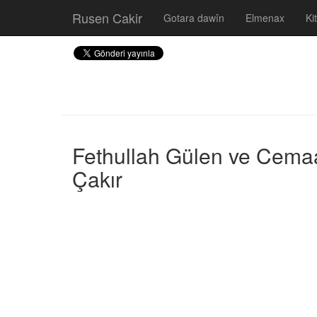
Rusen Cakir
Gotara dawîn
Elmenax
Ki
Fethullah Gülen ve Cemaa
Çakır