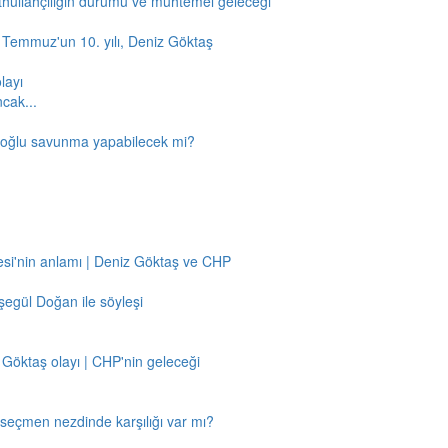
thullahçılığın durumu ve muhtemel geleceği
5 Temmuz'un 10. yılı, Deniz Göktaş
layı
ncak...
amoğlu savunma yapabilecek mi?
si'nin anlamı | Deniz Göktaş ve CHP
egül Doğan ile söyleşi
 Göktaş olayı | CHP'nin geleceği
n seçmen nezdinde karşılığı var mı?