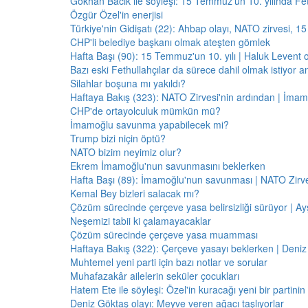
Gökhan Bacık ile söyleşi: 15 Temmuz'un 10. yılında Fe
Özgür Özel'in enerjisi
Türkiye'nin Gidişatı (22): Ahbap olayı, NATO zirvesi, 1
CHP'li belediye başkanı olmak ateşten gömlek
Hafta Başı (90): 15 Temmuz'un 10. yılı | Haluk Levent o
Bazı eski Fethullahçılar da sürece dahil olmak istiyor a
Silahlar boşuna mı yakıldı?
Haftaya Bakış (323): NATO Zirvesi'nin ardından | İm
CHP'de ortayolculuk mümkün mü?
İmamoğlu savunma yapabilecek mi?
Trump bizi niçin öptü?
NATO bizim neyimiz olur?
Ekrem İmamoğlu'nun savunmasını beklerken
Hafta Başı (89): İmamoğlu'nun savunması | NATO Zirve
Kemal Bey bizleri salacak mı?
Çözüm sürecinde çerçeve yasa belirsizliği sürüyor | Ayş
Neşemizi tabii ki çalamayacaklar
Çözüm sürecinde çerçeve yasa muamması
Haftaya Bakış (322): Çerçeve yasayı beklerken | Deniz
Muhtemel yeni parti için bazı notlar ve sorular
Muhafazakâr ailelerin seküler çocukları
Hatem Ete ile söyleşi: Özel'in kuracağı yeni bir partini
Deniz Göktaş olayı: Meyve veren ağacı taşlıyorlar