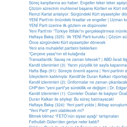
Süreç karşıtlarına acı haber: Engeller teker teker aşılıy
Çözüm sürecinin muhtemel başarısı Kürtleri ve Kürt milliy
Remzi Kartal anlatıyor: Sürgündeki Kürt siyasetçiler dö
YENİ Parti’nin önündeki fırsatlar ve engeller | Uzman k
YENİ Parti üzerine ilk gözlem ve düşünceler
Yeni Parti'nin "Türkiye İttifakı"nı gerçekleştirmesi mü
Haftaya Bakış (325): Ve YENİ Parti kuruldu | Çözüm 
Önce sürgündeki Kürt siyasetçiler dönecek
Yeni ana muhalefet partisini beklerken
"Çerçeve yasa"nın eli kulağında
Transatlantik: Savaş ne zaman bitecek? | ABD-İsrail il
Kandil izlenimleri (3): Yarım yüzyıllık bir sayfa kapanm
Hafta Başı (91): Süreçte önemli aşama | Yeni partinin e
İzleyicilerin katılımıyla: Kandil'de Duran Kalkan röporta
Kandil izlenimleri (2): Üniformalar ne zaman çıkarılaca
CHP'den "yeni parti"ye süreklilik ve değişim | Dr. Edgar 
Kandil izlenimleri (1): Cümleler Öcalan ile başlıyor Öcala
Duran Kalkan ile söyleşi: Bu süreç batmayacak!
Haftaya Bakış (324): Yeni parti yolda | Ahbap soruştur
"Yeni Parti" yeni olabilecek mi?
Bitmek bilmez “FETÖ’nün siyasi ayağı” tartışmaları
Fethullah Gülen'den geriye neler kaldı?