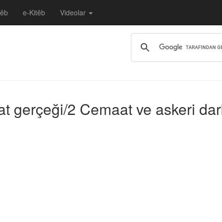
têb
e-Kitêb
Videolar
t gerçeği/2 Cemaat ve askeri darb