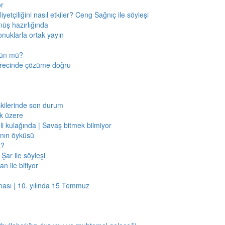
or
etçiliğini nasıl etkiler? Ceng Sağnıç ile söyleşi
nüş hazırlığında
onuklarla ortak yayın
mkün mü?
sürecinde çözüme doğru
işkilerinde son durum
ak üzere
li kulağında | Savaş bitmek bilmiyor
jının öyküsü
k?
Şar ile söyleşi
n ile bitiyor
ması | 10. yılında 15 Temmuz