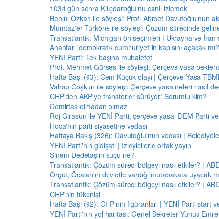
1034 gün sonra Kılıçdaroğlu’nu canlı izlemek
Behlül Özkan ile söyleşi: Prof. Ahmet Davutoğlu'nun a
Mümtaz'er Türköne ile söyleşi: Çözüm sürecinde gelin
Transatlantik: Michigan ön seçimleri | Ukrayna ve İran 
Anahtar "demokratik cumhuriyet"in kapısını açacak mı?
YENİ Parti: Tek başına muhalefet
Prof. Mehmet Gürses ile söyleşi: Çerçeve yasa beklenti
Hafta Başı (93): Cem Küçük olayı | Çerçeve Yasa TBMM
Vahap Coşkun ile söyleşi: Çerçeve yasa neleri nasıl de
CHP'den AKP'ye transferler sürüyor: Sorumlu kim?
Demirtaş olmadan olmaz
Roj Girasun ile YENİ Parti, çerçeve yasa, DEM Parti ve
Hoca'nın parti siyasetine vedası
Haftaya Bakış (326): Davutoğlu'nun vedası | Belediyele
YENİ Parti'nin gidişatı | İzleyicilerle ortak yayın
Sinem Dedetaş'ın suçu ne?
Transatlantik: Çözüm süreci bölgeyi nasıl etkiler? | A
Örgüt, Öcalan'ın devletle vardığı mutabakata uyacak m
Transatlantik: Çözüm süreci bölgeyi nasıl etkiler? | A
CHP'nin tükenişi
Hafta Başı (92): CHP'nin figüranları | YENİ Parti start 
YENİ Parti'nin yol haritası: Genel Sekreter Yunus Emre 