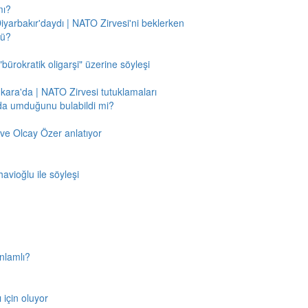
mı?
Diyarbakır'daydı | NATO Zirvesi'ni beklerken
mü?
"bürokratik oligarşi" üzerine söyleşi
nkara'da | NATO Zirvesi tutuklamaları
'da umduğunu bulabildi mi?
ve Olcay Özer anlatıyor
avioğlu ile söyleşi
nlamlı?
için oluyor