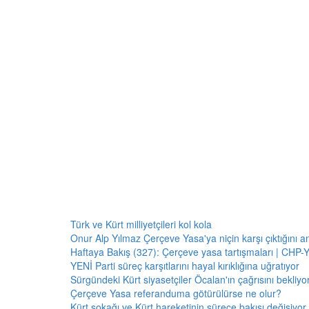
Türk ve Kürt milliyetçileri kol kola
Onur Alp Yılmaz Çerçeve Yasa'ya niçin karşı çıktığını an
Haftaya Bakış (327): Çerçeve yasa tartışmaları | CHP-Y
YENİ Parti süreç karşıtlarını hayal kırıklığına uğratıyor
Sürgündeki Kürt siyasetçiler Öcalan'ın çağrısını bekliyor:
Çerçeve Yasa referanduma götürülürse ne olur?
Kürt sokağı ve Kürt hareketinin sürece bakışı değişiyor 