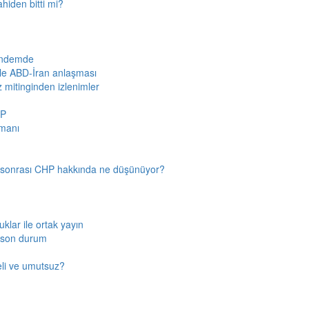
ahiden bitti mi?
gündemde
iyle ABD-İran anlaşması
z mitinginden izlenimler
HP
amanı
n sonrası CHP hakkında ne düşünüyor?
klar ile ortak yayın
a son durum
fkeli ve umutsuz?