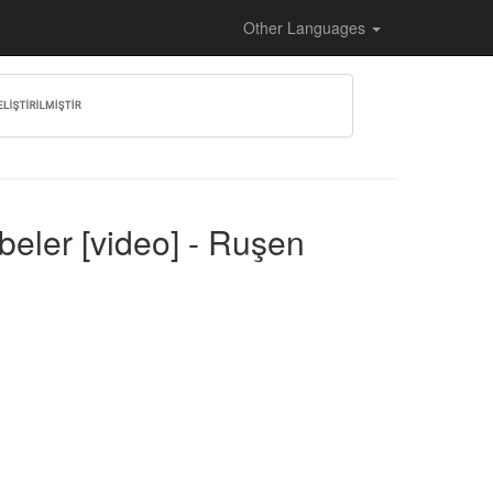
Other Languages
eler [video] - Ruşen