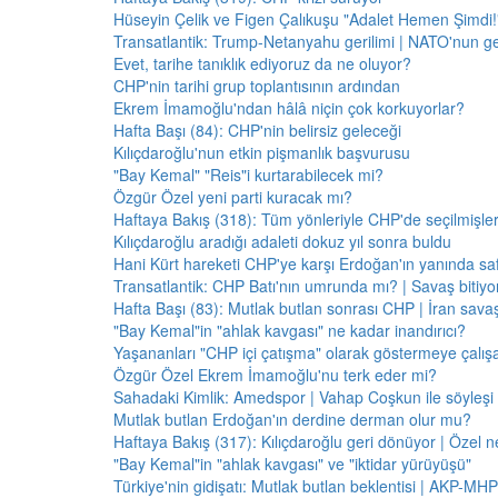
Hüseyin Çelik ve Figen Çalıkuşu "Adalet Hemen Şimdi!" 
Transatlantik: Trump-Netanyahu gerilimi | NATO'nun g
Evet, tarihe tanıklık ediyoruz da ne oluyor?
CHP'nin tarihi grup toplantısının ardından
Ekrem İmamoğlu'ndan hâlâ niçin çok korkuyorlar?
Hafta Başı (84): CHP'nin belirsiz geleceği
Kılıçdaroğlu'nun etkin pişmanlık başvurusu
"Bay Kemal" "Reis"i kurtarabilecek mi?
Özgür Özel yeni parti kuracak mı?
Haftaya Bakış (318): Tüm yönleriyle CHP'de seçilmişle
Kılıçdaroğlu aradığı adaleti dokuz yıl sonra buldu
Hani Kürt hareketi CHP'ye karşı Erdoğan'ın yanında saf
Transatlantik: CHP Batı'nın umrunda mı? | Savaş bitiy
Hafta Başı (83): Mutlak butlan sonrası CHP | İran savaş
"Bay Kemal"in "ahlak kavgası" ne kadar inandırıcı?
Yaşananları "CHP içi çatışma" olarak göstermeye çalış
Özgür Özel Ekrem İmamoğlu'nu terk eder mi?
Sahadaki Kimlik: Amedspor | Vahap Coşkun ile söyleşi
Mutlak butlan Erdoğan'ın derdine derman olur mu?
Haftaya Bakış (317): Kılıçdaroğlu geri dönüyor | Özel 
"Bay Kemal"in "ahlak kavgası" ve "iktidar yürüyüşü"
Türkiye'nin gidişatı: Mutlak butlan beklentisi | AKP-MHP