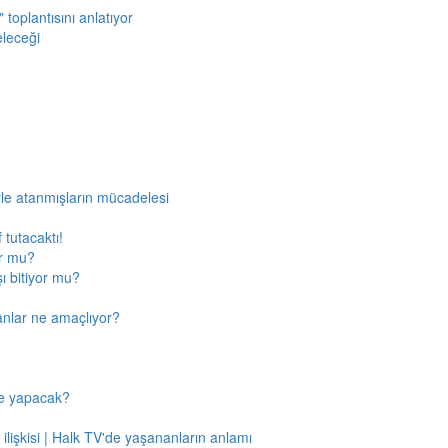
toplantısını anlatıyor
eleceği
rle atanmışların mücadelesi
 tutacaktı!
or mu?
ı bitiyor mu?
anlar ne amaçlıyor?
ne yapacak?
 ilişkisi | Halk TV'de yaşananların anlamı