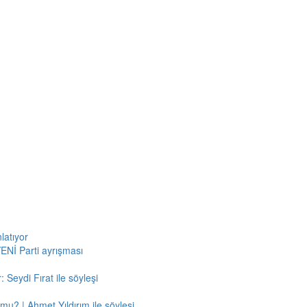
latıyor
ENİ Parti ayrışması
 Seydi Fırat ile söyleşi
mu? | Ahmet Yıldırım ile söyleşi