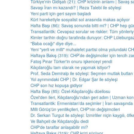
Türkiye'nin Gidişatı (21): CHP krizinin anlamı | Savaş s
Savaşı İran mı kazandı? | Reza Talebi ile söyleşi
Yeni parti için geri sayım başladı
Kürt hareketiyle sosyalist sol arasında makas açılıyor
Hafta Başı (86): Savaş sonunda bitti mi? | CHP hep 
Transatlantik: Cevapsız sorular ve riskler: Tüm yönler
Kimler tarihin doğru tarafında duruyor: CHP Lüleburga
"Baba ocağı" diye diye...
Yeni "yerli ve milli" muhalefet partisi olma yolundaki C
Haftaya Bakış (319): CHP’de değişimciler için tercih z
Fatoş Pınar Türker'in onuru işkenceyi yendi
Kılıçdaroğlu tam olarak ne yapmak istiyor?
Prof. Seda Demiralp ile söyleşi: Seçmen mutlak butla
Yol ayrımındaki CHP | Dr. Edgar Şar ile söyleşi
CHP son hız kopuşa gidiyor
Hafta Başı (85): Özel-Kılıçdaroğlu düellosu
Özel'den ileri, Kılıçdaroğlu'ndan geri adım | Uzman konu
Transatlantik: Ermenistan'da seçimler | İran savaşınd
Milli Görüş'ün yenilikçileri, CHP'nin değişimcileri
Dr. Serkan Turgut ile söyleşi: İzmirliler niçin kaygılı, ö
Ve Bahçeli de Kılıçdaroğlu dedi
CHP'de taraflar anlaşabilir mi?
Haftaya Bakış (319): CHP krizi sürüyor