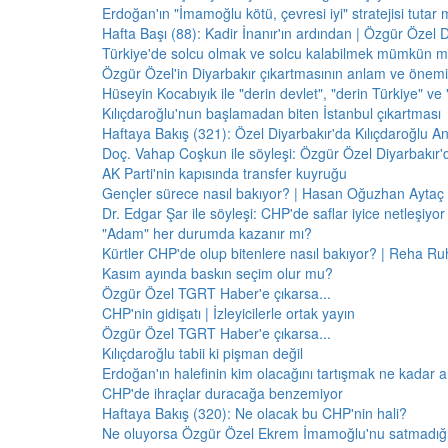
Erdoğan'ın "İmamoğlu kötü, çevresi iyi" stratejisi tutar 
Hafta Başı (88): Kadir İnanır'ın ardından | Özgür Özel 
Türkiye'de solcu olmak ve solcu kalabilmek mümkün 
Özgür Özel'in Diyarbakır çıkartmasının anlam ve önemi
Hüseyin Kocabıyık ile "derin devlet", "derin Türkiye" ve 
Kılıçdaroğlu'nun başlamadan biten İstanbul çıkartması
Haftaya Bakış (321): Özel Diyarbakır'da Kılıçdaroğlu A
Doç. Vahap Coşkun ile söyleşi: Özgür Özel Diyarbakır
AK Parti'nin kapısında transfer kuyruğu
Gençler sürece nasıl bakıyor? | Hasan Oğuzhan Aytaç 
Dr. Edgar Şar ile söyleşi: CHP'de saflar iyice netleşiyor
"Adam" her durumda kazanır mı?
Kürtler CHP'de olup bitenlere nasıl bakıyor? | Reha Ruh
Kasım ayında baskın seçim olur mu?
Özgür Özel TGRT Haber'e çıkarsa...
CHP'nin gidişatı | İzleyicilerle ortak yayın
Özgür Özel TGRT Haber'e çıkarsa...
Kılıçdaroğlu tabii ki pişman değil
Erdoğan'ın halefinin kim olacağını tartışmak ne kadar a
CHP'de ihraçlar duracağa benzemiyor
Haftaya Bakış (320): Ne olacak bu CHP'nin hali?
Ne oluyorsa Özgür Özel Ekrem İmamoğlu'nu satmadığı 