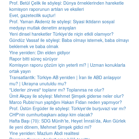
Prof. Betül Çelik ile söyleşi: Dünya örneklerinden hareketle
komisyon raporunun artıları ve eksileri
Evet, gazetecilik suçtur!
Prof. Yaman Akdeniz ile söyleşi: Siyasi iktidarın sosyal
medyayı mutlak denetim arayışları
Yeni dinsel hareketler Türkiye'de niçin etkili olamıyor?
Gündüz Vassaf ile söyleşi: Baba olmayı istemek, baba olmayı
beklemek ve baba olmak
Yine yeniden: Din elden gidiyor
Rapor bitti süreç sürüyor
Komisyon raporu çözüm için yeterli mi? | Uzman konuklarla
ortak yayın
Transatlantik: Türkiye-AB yeniden | İran ile ABD anlaşıyor
mu? | Ukrayna unutuldu mu?
"Liderler zirvesi" toplanır mı? Toplanırsa ne olur?
Ümit Akçay ile söyleşi: Mehmet Şimşek giderse neler olur?
Marco Rubio'nun yaptığını Hakan Fidan neden yapmıyor?
Prof. Üstün Ergüder ile söyleşi: Türkiye'de burjuvazi var mı?
CHP'nin cumhurbaşkanı adayı kim olacak?
Hafta Başı (70): SDG Münih’te, Heyet İmralı’da, Akın Gürlek
ile yeni dönem, Mehmet Şimşek gidici mi?
Yine yeniden: Mazlum Abdi realitesi