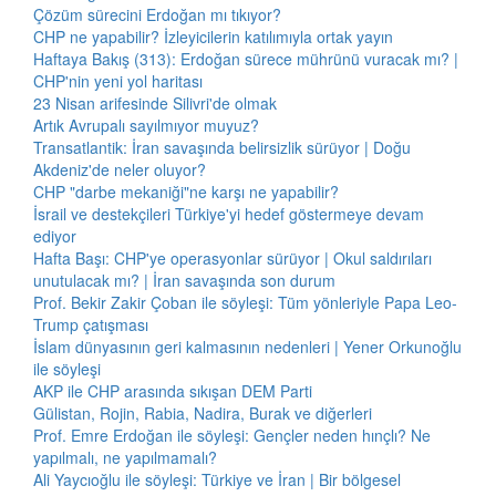
Çözüm sürecini Erdoğan mı tıkıyor?
CHP ne yapabilir? İzleyicilerin katılımıyla ortak yayın
Haftaya Bakış (313): Erdoğan sürece mührünü vuracak mı? |
CHP'nin yeni yol haritası
23 Nisan arifesinde Silivri'de olmak
Artık Avrupalı sayılmıyor muyuz?
Transatlantik: İran savaşında belirsizlik sürüyor | Doğu
Akdeniz'de neler oluyor?
CHP "darbe mekaniği"ne karşı ne yapabilir?
İsrail ve destekçileri Türkiye'yi hedef göstermeye devam
ediyor
Hafta Başı: CHP'ye operasyonlar sürüyor | Okul saldırıları
unutulacak mı? | İran savaşında son durum
Prof. Bekir Zakir Çoban ile söyleşi: Tüm yönleriyle Papa Leo-
Trump çatışması
İslam dünyasının geri kalmasının nedenleri | Yener Orkunoğlu
ile söyleşi
AKP ile CHP arasında sıkışan DEM Parti
Gülistan, Rojin, Rabia, Nadira, Burak ve diğerleri
Prof. Emre Erdoğan ile söyleşi: Gençler neden hınçlı? Ne
yapılmalı, ne yapılmamalı?
Ali Yaycıoğlu ile söyleşi: Türkiye ve İran | Bir bölgesel