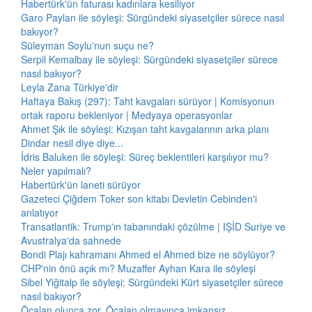
Habertürk'ün faturası kadınlara kesiliyor
Garo Paylan ile söyleşi: Sürgündeki siyasetçiler sürece nasıl
bakıyor?
Süleyman Soylu'nun suçu ne?
Serpil Kemalbay ile söyleşi: Sürgündeki siyasetçiler sürece
nasıl bakıyor?
Leyla Zana Türkiye'dir
Haftaya Bakış (297): Taht kavgaları sürüyor | Komisyonun
ortak raporu bekleniyor | Medyaya operasyonlar
Ahmet Şık ile söyleşi: Kızışan taht kavgalarının arka planı
Dindar nesil diye diye...
İdris Baluken ile söyleşi: Süreç beklentileri karşılıyor mu?
Neler yapılmalı?
Habertürk'ün laneti sürüyor
Gazeteci Çiğdem Toker son kitabı Devletin Cebinden'i
anlatıyor
Transatlantik: Trump'ın tabanındaki çözülme | IŞİD Suriye ve
Avustralya'da sahnede
Bondi Plajı kahramanı Ahmed el Ahmed bize ne söylüyor?
CHP'nin önü açık mı? Muzaffer Ayhan Kara ile söyleşi
Sibel Yiğitalp ile söyleşi: Sürgündeki Kürt siyasetçiler sürece
nasıl bakıyor?
Öcalan olunca zor, Öcalan olmayınca imkansız