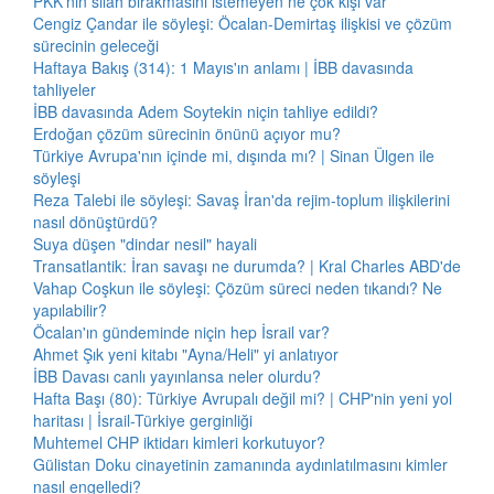
PKK'nın silah bırakmasını istemeyen ne çok kişi var
Cengiz Çandar ile söyleşi: Öcalan-Demirtaş ilişkisi ve çözüm
sürecinin geleceği
Haftaya Bakış (314): 1 Mayıs'ın anlamı | İBB davasında
tahliyeler
İBB davasında Adem Soytekin niçin tahliye edildi?
Erdoğan çözüm sürecinin önünü açıyor mu?
Türkiye Avrupa'nın içinde mi, dışında mı? | Sinan Ülgen ile
söyleşi
Reza Talebi ile söyleşi: Savaş İran'da rejim-toplum ilişkilerini
nasıl dönüştürdü?
Suya düşen "dindar nesil" hayali
Transatlantik: İran savaşı ne durumda? | Kral Charles ABD'de
Vahap Coşkun ile söyleşi: Çözüm süreci neden tıkandı? Ne
yapılabilir?
Öcalan'ın gündeminde niçin hep İsrail var?
Ahmet Şık yeni kitabı "Ayna/Heli" yi anlatıyor
İBB Davası canlı yayınlansa neler olurdu?
Hafta Başı (80): Türkiye Avrupalı değil mi? | CHP'nin yeni yol
haritası | İsrail-Türkiye gerginliği
Muhtemel CHP iktidarı kimleri korkutuyor?
Gülistan Doku cinayetinin zamanında aydınlatılmasını kimler
nasıl engelledi?