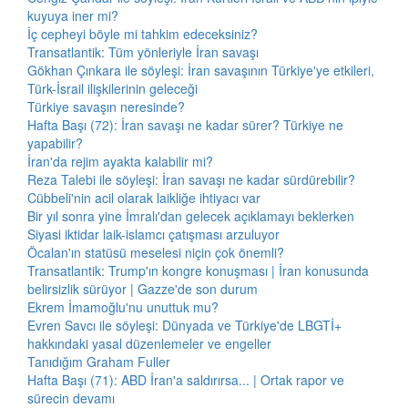
kuyuya iner mi?
İç cepheyi böyle mi tahkim edeceksiniz?
Transatlantik: Tüm yönleriyle İran savaşı
Gökhan Çınkara ile söyleşi: İran savaşının Türkiye'ye etkileri,
Türk-İsrail ilişkilerinin geleceği
Türkiye savaşın neresinde?
Hafta Başı (72): İran savaşı ne kadar sürer? Türkiye ne
yapabilir?
İran'da rejim ayakta kalabilir mi?
Reza Talebi ile söyleşi: İran savaşı ne kadar sürdürebilir?
Cübbeli'nin acil olarak laikliğe ihtiyacı var
Bir yıl sonra yine İmralı'dan gelecek açıklamayı beklerken
Siyasi iktidar laik-islamcı çatışması arzuluyor
Öcalan'ın statüsü meselesi niçin çok önemli?
Transatlantik: Trump'ın kongre konuşması | İran konusunda
belirsizlik sürüyor | Gazze'de son durum
Ekrem İmamoğlu'nu unuttuk mu?
Evren Savcı ile söyleşi: Dünyada ve Türkiye'de LBGTİ+
hakkındaki yasal düzenlemeler ve engeller
Tanıdığım Graham Fuller
Hafta Başı (71): ABD İran'a saldırırsa... | Ortak rapor ve
sürecin devamı