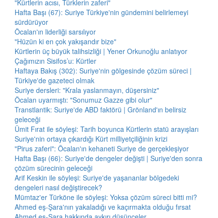
"Kürtlerin acısı, Türklerin zaferi"
Hafta Başı (67): Suriye Türkiye'nin gündemini belirlemeyi
sürdürüyor
Öcalan'ın liderliği sarsılıyor
"Hüzün ki en çok yakışandır bize"
Kürtlerin üç büyük talihsizliği | Yener Orkunoğlu anlatıyor
Çağımızın Sisifos’u: Kürtler
Haftaya Bakış (302): Suriye'nin gölgesinde çözüm süreci |
Türkiye'de gazeteci olmak
Suriye dersleri: "Krala yaslanmayın, düşersiniz"
Öcalan uyarmıştı: "Sonumuz Gazze gibi olur"
Transtlantik: Suriye'de ABD faktörü | Grönland'ın belirsiz
geleceği
Ümit Fırat ile söyleşi: Tarih boyunca Kürtlerin statü arayışları
Suriye'nin ortaya çıkardığı Kürt milliyetçiliğinin krizi
"Pirus zaferi": Öcalan'ın kehaneti Suriye de gerçekleşiyor
Hafta Başı (66): Suriye'de dengeler değişti | Suriye'den sonra
çözüm sürecinin geleceği
Arif Keskin ile söyleşi: Suriye'de yaşananlar bölgedeki
dengeleri nasıl değiştirecek?
Mümtaz'er Türköne ile söyleşi: Yoksa çözüm süreci bitti mi?
Ahmed eş-Şara'nın yakaladığı ve kaçırmakta olduğu fırsat
Ahmed eş-Şara hakkında aykırı düşünceler