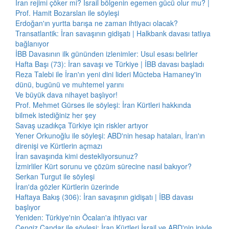
İran rejimi çöker mi? İsrail bölgenin egemen gücü olur mu? |
Prof. Hamit Bozarslan ile söyleşi
Erdoğan'ın yurtta barışa ne zaman ihtiyacı olacak?
Transatlantik: İran savaşının gidişatı | Halkbank davası tatlıya
bağlanıyor
İBB Davasının ilk gününden izlenimler: Usul esası belirler
Hafta Başı (73): İran savaşı ve Türkiye | İBB davası başladı
Reza Talebi ile İran'ın yeni dini lideri Mücteba Hamaney'in
dünü, bugünü ve muhtemel yarını
Ve büyük dava nihayet başlıyor!
Prof. Mehmet Gürses ile söyleşi: İran Kürtleri hakkında
bilmek istediğiniz her şey
Savaş uzadıkça Türkiye için riskler artıyor
Yener Orkunoğlu ile söyleşi: ABD'nin hesap hataları, İran'ın
direnişi ve Kürtlerin açmazı
İran savaşında kimi destekliyorsunuz?
İzmirliler Kürt sorunu ve çözüm sürecine nasıl bakıyor?
Serkan Turgut ile söyleşi
İran'da gözler Kürtlerin üzerinde
Haftaya Bakış (306): İran savaşının gidişatı | İBB davası
başlıyor
Yeniden: Türkiye'nin Öcalan'a ihtiyacı var
Cengiz Çandar ile söyleşi: İran Kürtleri İsrail ve ABD'nin ipiyle