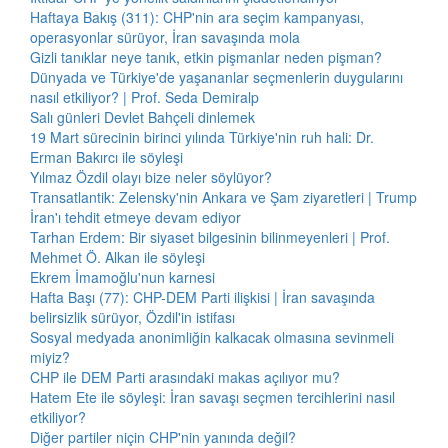
Haftaya Bakış (311): CHP'nin ara seçim kampanyası,
operasyonlar sürüyor, İran savaşında mola
Gizli tanıklar neye tanık, etkin pişmanlar neden pişman?
Dünyada ve Türkiye'de yaşananlar seçmenlerin duygularını
nasıl etkiliyor? | Prof. Seda Demiralp
Salı günleri Devlet Bahçeli dinlemek
19 Mart sürecinin birinci yılında Türkiye'nin ruh hali: Dr.
Erman Bakırcı ile söyleşi
Yılmaz Özdil olayı bize neler söylüyor?
Transatlantik: Zelensky'nin Ankara ve Şam ziyaretleri | Trump
İran'ı tehdit etmeye devam ediyor
Tarhan Erdem: Bir siyaset bilgesinin bilinmeyenleri | Prof.
Mehmet Ö. Alkan ile söyleşi
Ekrem İmamoğlu'nun karnesi
Hafta Başı (77): CHP-DEM Parti ilişkisi | İran savaşında
belirsizlik sürüyor, Özdil'in istifası
Sosyal medyada anonimliğin kalkacak olmasına sevinmeli
miyiz?
CHP ile DEM Parti arasındaki makas açılıyor mu?
Hatem Ete ile söyleşi: İran savaşı seçmen tercihlerini nasıl
etkiliyor?
Diğer partiler niçin CHP'nin yanında değil?