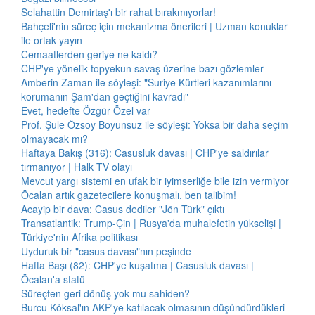
Selahattin Demirtaş'ı bir rahat bırakmıyorlar!
Bahçeli'nin süreç için mekanizma önerileri | Uzman konuklar
ile ortak yayın
Cemaatlerden geriye ne kaldı?
CHP'ye yönelik topyekun savaş üzerine bazı gözlemler
Amberin Zaman ile söyleşi: "Suriye Kürtleri kazanımlarını
korumanın Şam'dan geçtiğini kavradı"
Evet, hedefte Özgür Özel var
Prof. Şule Özsoy Boyunsuz ile söyleşi: Yoksa bir daha seçim
olmayacak mı?
Haftaya Bakış (316): Casusluk davası | CHP'ye saldırılar
tırmanıyor | Halk TV olayı
Mevcut yargı sistemi en ufak bir iyimserliğe bile izin vermiyor
Öcalan artık gazetecilere konuşmalı, ben talibim!
Acayip bir dava: Casus dediler "Jön Türk" çıktı
Transatlantik: Trump-Çin | Rusya'da muhalefetin yükselişi |
Türkiye'nin Afrika politikası
Uyduruk bir "casus davası"nın peşinde
Hafta Başı (82): CHP'ye kuşatma | Casusluk davası |
Öcalan'a statü
Süreçten geri dönüş yok mu sahiden?
Burcu Köksal'ın AKP'ye katılacak olmasının düşündürdükleri