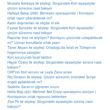
Mustafa Sarıkaya ile söyleşi: Sürgündeki Kürt siyasetçiler
çözüm sürecine nasıl bakıyor
Haftaya Bakış (298): Bitmeyen operasyonlar | Komisyon
ortak rapor çıkarabilecek mi?
Kadın düşmanları ve ırkçılar el ele
Faysal Sarıyıldız ile söyleşi: Sürgündeki Kürt siyasetçiler
çözüm sürecine nasıl bakıyor
Raporlar bize ne söylüyor? Komisyon çözümde uzlaşabilecek
mi? Uzman konuklarla ortak yayın
Taner Akçam ile söyleşi: Ortadoğu'da İsrail ve Türkiye'nin
hegemonya savaşları
Kürt sorununda İsrail faktörü
Hişyar Özsoy ile söyleşi: Sürgündeki siyasetçiler sürece nasıl
bakıyor?
CHP'nin Kürt sorunu ve Leyla Zana sınavı
Roj Girasun ile söyleşi: Çözüm sürecinin önündeki Suriye
engeli aşılabilecek mi?
Sadettin Saran'ın çiğnenen onuru
Hafta Başı (62): Mehmet Akif Ersoy operasyonu sürüyor |
Komisyonun ortak raporunu beklerken
Ziya Pir ile söyleşi: Sürgündeki siyasetçiler sürece nasıl
bakıyor?