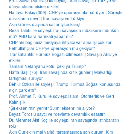
Prof. Selva Demiralp ile söyleşi: İran savaşının Türkiye ve
dünya ekonomisine etkileri
Haftaya Bakış (309): CHP'ye operasyonlar sürüyor | Süreçte
duraklama devri | İran savaşı ve Türkiye
Akın Gürlek olayında saflar iyice karıştı
Reza Talebi ile söyleşi: İran savaşında müzakere mümkün
mü? ABD kara harekatı yapar mı?
CHP'nin bağımsız medyaya ihtiyacı var ama işi çok zor
Fethullahçılar CHP'ye operasyon mu çekiyor?
Transatlantik: Hürmüz Boğazı bilmecesi | Savaşın ABD'ye
etkileri
Tamam Netanyahu kötü, peki ya Trump?
Hafta Başı (75): İran savaşında kritik günler | Malvarlığı
tartışması sürüyor
Behlül Özkan ile söyleşi: Trump Hürmüz Boğazı konusunda
niçin çark etti?
Prof. Ahmet T. Kuru ile söyleşi: İslam, Otoriterlik ve Geri
Kalmışlık
"Şii ekseni"nin yerini "Sünni ekseni" mi alıyor?
Beyaz Toroslu savcı ve "devlette devamlılık esastır"
Dr. Mehmet Akif Koç ile söyleşi: İran savaşında istihbaratın
rolü
Akın Gürlek'in mal varlığı tartışmasında son durum: Kim