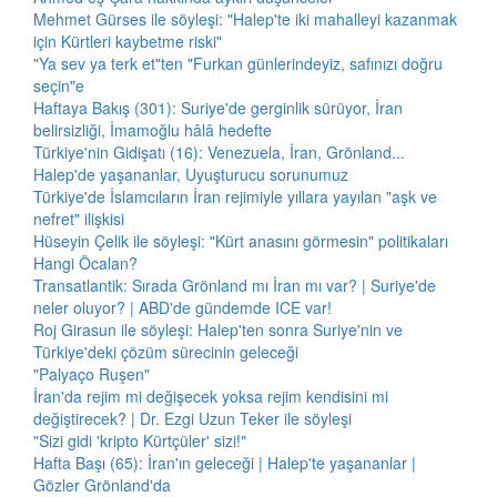
Mehmet Gürses ile söyleşi: "Halep'te iki mahalleyi kazanmak
için Kürtleri kaybetme riski"
"Ya sev ya terk et"ten "Furkan günlerindeyiz, safınızı doğru
seçin"e
Haftaya Bakış (301): Suriye'de gerginlik sürüyor, İran
belirsizliği, İmamoğlu hâlâ hedefte
Türkiye'nin Gidişatı (16): Venezuela, İran, Grönland...
Halep'de yaşananlar, Uyuşturucu sorunumuz
Türkiye'de İslamcıların İran rejimiyle yıllara yayılan "aşk ve
nefret" ilişkisi
Hüseyin Çelik ile söyleşi: "Kürt anasını görmesin" politikaları
Hangi Öcalan?
Transatlantik: Sırada Grönland mı İran mı var? | Suriye'de
neler oluyor? | ABD'de gündemde ICE var!
Roj Girasun ile söyleşi: Halep'ten sonra Suriye'nin ve
Türkiye'deki çözüm sürecinin geleceği
"Palyaço Ruşen"
İran'da rejim mi değişecek yoksa rejim kendisini mi
değiştirecek? | Dr. Ezgi Uzun Teker ile söyleşi
"Sizi gidi 'kripto Kürtçüler' sizi!"
Hafta Başı (65): İran'ın geleceği | Halep'te yaşananlar |
Gözler Grönland'da