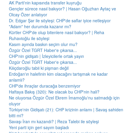
AK Parti'nin kapısında transfer kuyruğu
Gençler sürece nasıl bakıyor? | Hasan Oğuzhan Aytaç ve
Olcay Özer anlatıyor
Dr. Edgar Şar ile söyleşi: CHP'de saflar iyice netleşiyor
"Adam" her durumda kazanır mı?
Kürtler CHP'de olup bitenlere nasıl bakıyor? | Reha
Ruhavioğlu ile söyleşi
Kasım ayında baskın seçim olur mu?
Özgür Özel TGRT Haber'e çıkarsa...
CHP'nin gidişatı | İzleyicilerle ortak yayın
Özgür Özel TGRT Haber'e çıkarsa...
Kılıçdaroğlu tabii ki pişman değil
Erdoğan'ın halefinin kim olacağını tartışmak ne kadar
anlamlı?
CHP'de ihraçlar duracağa benzemiyor
Haftaya Bakış (320): Ne olacak bu CHP'nin hali?
Ne oluyorsa Özgür Özel Ekrem İmamoğlu'nu satmadığı için
oluyor
Türkiye'nin Gidişatı (21): CHP krizinin anlamı | Savaş sahiden
bitti mi?
Savaşı İran mı kazandı? | Reza Talebi ile söyleşi
Yeni parti için geri sayım başladı