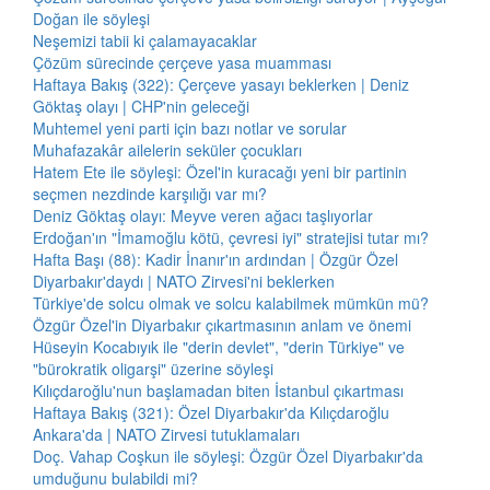
Doğan ile söyleşi
Neşemizi tabii ki çalamayacaklar
Çözüm sürecinde çerçeve yasa muamması
Haftaya Bakış (322): Çerçeve yasayı beklerken | Deniz
Göktaş olayı | CHP'nin geleceği
Muhtemel yeni parti için bazı notlar ve sorular
Muhafazakâr ailelerin seküler çocukları
Hatem Ete ile söyleşi: Özel'in kuracağı yeni bir partinin
seçmen nezdinde karşılığı var mı?
Deniz Göktaş olayı: Meyve veren ağacı taşlıyorlar
Erdoğan'ın "İmamoğlu kötü, çevresi iyi" stratejisi tutar mı?
Hafta Başı (88): Kadir İnanır'ın ardından | Özgür Özel
Diyarbakır'daydı | NATO Zirvesi'ni beklerken
Türkiye'de solcu olmak ve solcu kalabilmek mümkün mü?
Özgür Özel'in Diyarbakır çıkartmasının anlam ve önemi
Hüseyin Kocabıyık ile "derin devlet", "derin Türkiye" ve
"bürokratik oligarşi" üzerine söyleşi
Kılıçdaroğlu'nun başlamadan biten İstanbul çıkartması
Haftaya Bakış (321): Özel Diyarbakır'da Kılıçdaroğlu
Ankara'da | NATO Zirvesi tutuklamaları
Doç. Vahap Coşkun ile söyleşi: Özgür Özel Diyarbakır'da
umduğunu bulabildi mi?