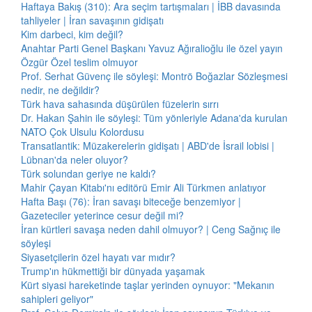
Haftaya Bakış (310): Ara seçim tartışmaları | İBB davasında
tahliyeler | İran savaşının gidişatı
Kim darbeci, kim değil?
Anahtar Parti Genel Başkanı Yavuz Ağıralioğlu ile özel yayın
Özgür Özel teslim olmuyor
Prof. Serhat Güvenç ile söyleşi: Montrö Boğazlar Sözleşmesi
nedir, ne değildir?
Türk hava sahasında düşürülen füzelerin sırrı
Dr. Hakan Şahin ile söyleşi: Tüm yönleriyle Adana'da kurulan
NATO Çok Ulsulu Kolordusu
Transatlantik: Müzakerelerin gidişatı | ABD'de İsrail lobisi |
Lübnan'da neler oluyor?
Türk solundan geriye ne kaldı?
Mahir Çayan Kitabı'nı editörü Emir Ali Türkmen anlatıyor
Hafta Başı (76): İran savaşı biteceğe benzemiyor |
Gazeteciler yeterince cesur değil mi?
İran kürtleri savaşa neden dahil olmuyor? | Ceng Sağnıç ile
söyleşi
Siyasetçilerin özel hayatı var mıdır?
Trump'ın hükmettiği bir dünyada yaşamak
Kürt siyasi hareketinde taşlar yerinden oynuyor: "Mekanın
sahipleri geliyor"