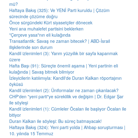
mü?
Haftaya Bakış (325): Ve YENİ Parti kuruldu | Çözüm
sürecinde çözüme doğru
Önce sürgündeki Kürt siyasetçiler dönecek
Yeni ana muhalefet partisini beklerken
"Çerçeve yasa"nın eli kulağında
Transatlantik: Savaş ne zaman bitecek? | ABD-İsrail
ilişkilerinde son durum
Kandil izlenimleri (3): Yarım yüzyıllık bir sayfa kapanmak
üzere
Hafta Başı (91): Süreçte önemli aşama | Yeni partinin eli
kulağında | Savaş bitmek bilmiyor
İzleyicilerin katılımıyla: Kandil'de Duran Kalkan röportajının
öyküsü
Kandil izlenimleri (2): Üniformalar ne zaman çıkarılacak?
CHP'den "yeni parti"ye süreklilik ve değişim | Dr. Edgar Şar
ile söyleşi
Kandil izlenimleri (1): Cümleler Öcalan ile başlıyor Öcalan ile
bitiyor
Duran Kalkan ile söyleşi: Bu süreç batmayacak!
Haftaya Bakış (324): Yeni parti yolda | Ahbap soruşturması |
10. yılında 15 Temmuz