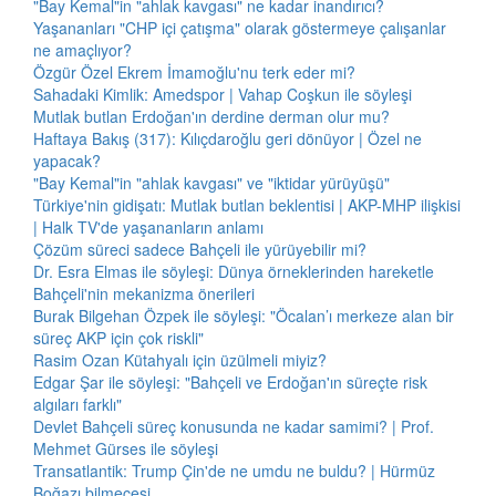
"Bay Kemal"in "ahlak kavgası" ne kadar inandırıcı?
Yaşananları "CHP içi çatışma" olarak göstermeye çalışanlar
ne amaçlıyor?
Özgür Özel Ekrem İmamoğlu'nu terk eder mi?
Sahadaki Kimlik: Amedspor | Vahap Coşkun ile söyleşi
Mutlak butlan Erdoğan'ın derdine derman olur mu?
Haftaya Bakış (317): Kılıçdaroğlu geri dönüyor | Özel ne
yapacak?
"Bay Kemal"in "ahlak kavgası" ve "iktidar yürüyüşü"
Türkiye'nin gidişatı: Mutlak butlan beklentisi | AKP-MHP ilişkisi
| Halk TV'de yaşananların anlamı
Çözüm süreci sadece Bahçeli ile yürüyebilir mi?
Dr. Esra Elmas ile söyleşi: Dünya örneklerinden hareketle
Bahçeli'nin mekanizma önerileri
Burak Bilgehan Özpek ile söyleşi: "Öcalan’ı merkeze alan bir
süreç AKP için çok riskli"
Rasim Ozan Kütahyalı için üzülmeli miyiz?
Edgar Şar ile söyleşi: "Bahçeli ve Erdoğan'ın süreçte risk
algıları farklı"
Devlet Bahçeli süreç konusunda ne kadar samimi? | Prof.
Mehmet Gürses ile söyleşi
Transatlantik: Trump Çin'de ne umdu ne buldu? | Hürmüz
Boğazı bilmecesi