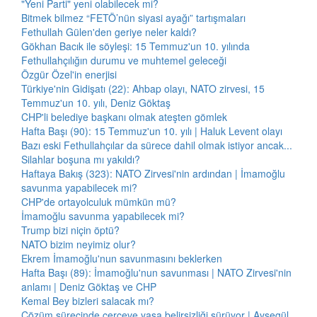
"Yeni Parti" yeni olabilecek mi?
Bitmek bilmez “FETÖ’nün siyasi ayağı” tartışmaları
Fethullah Gülen'den geriye neler kaldı?
Gökhan Bacık ile söyleşi: 15 Temmuz'un 10. yılında
Fethullahçılığın durumu ve muhtemel geleceği
Özgür Özel'in enerjisi
Türkiye'nin Gidişatı (22): Ahbap olayı, NATO zirvesi, 15
Temmuz'un 10. yılı, Deniz Göktaş
CHP'li belediye başkanı olmak ateşten gömlek
Hafta Başı (90): 15 Temmuz'un 10. yılı | Haluk Levent olayı
Bazı eski Fethullahçılar da sürece dahil olmak istiyor ancak...
Silahlar boşuna mı yakıldı?
Haftaya Bakış (323): NATO Zirvesi'nin ardından | İmamoğlu
savunma yapabilecek mi?
CHP'de ortayolculuk mümkün mü?
İmamoğlu savunma yapabilecek mi?
Trump bizi niçin öptü?
NATO bizim neyimiz olur?
Ekrem İmamoğlu'nun savunmasını beklerken
Hafta Başı (89): İmamoğlu'nun savunması | NATO Zirvesi'nin
anlamı | Deniz Göktaş ve CHP
Kemal Bey bizleri salacak mı?
Çözüm sürecinde çerçeve yasa belirsizliği sürüyor | Ayşegül