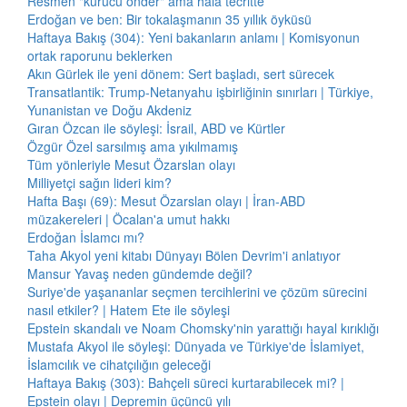
Resmen "kurucu önder" ama hâlâ tecritte
Erdoğan ve ben: Bir tokalaşmanın 35 yıllık öyküsü
Haftaya Bakış (304): Yeni bakanların anlamı | Komisyonun
ortak raporunu beklerken
Akın Gürlek ile yeni dönem: Sert başladı, sert sürecek
Transatlantik: Trump-Netanyahu işbirliğinin sınırları | Türkiye,
Yunanistan ve Doğu Akdeniz
Gıran Özcan ile söyleşi: İsrail, ABD ve Kürtler
Özgür Özel sarsılmış ama yıkılmamış
Tüm yönleriyle Mesut Özarslan olayı
Milliyetçi sağın lideri kim?
Hafta Başı (69): Mesut Özarslan olayı | İran-ABD
müzakereleri | Öcalan'a umut hakkı
Erdoğan İslamcı mı?
Taha Akyol yeni kitabı Dünyayı Bölen Devrim'i anlatıyor
Mansur Yavaş neden gündemde değil?
Suriye'de yaşananlar seçmen tercihlerini ve çözüm sürecini
nasıl etkiler? | Hatem Ete ile söyleşi
Epstein skandalı ve Noam Chomsky'nin yarattığı hayal kırıklığı
Mustafa Akyol ile söyleşi: Dünyada ve Türkiye'de İslamiyet,
İslamcılık ve cihatçılığın geleceği
Haftaya Bakış (303): Bahçeli süreci kurtarabilecek mi? |
Epstein olayı | Depremin üçüncü yılı