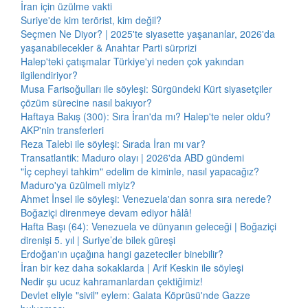
İran için üzülme vakti
Suriye'de kim terörist, kim değil?
Seçmen Ne Diyor? | 2025'te siyasette yaşananlar, 2026'da
yaşanabilecekler & Anahtar Parti sürprizi
Halep'teki çatışmalar Türkiye'yi neden çok yakından
ilgilendiriyor?
Musa Farisoğulları ile söyleşi: Sürgündeki Kürt siyasetçiler
çözüm sürecine nasıl bakıyor?
Haftaya Bakış (300): Sıra İran'da mı? Halep'te neler oldu?
AKP'nin transferleri
Reza Talebi ile söyleşi: Sırada İran mı var?
Transatlantik: Maduro olayı | 2026'da ABD gündemi
"İç cepheyi tahkim" edelim de kiminle, nasıl yapacağız?
Maduro'ya üzülmeli miyiz?
Ahmet İnsel ile söyleşi: Venezuela'dan sonra sıra nerede?
Boğaziçi direnmeye devam ediyor hâlâ!
Hafta Başı (64): Venezuela ve dünyanın geleceği | Boğaziçi
direnişi 5. yıl | Suriye’de bilek güreşi
Erdoğan'ın uçağına hangi gazeteciler binebilir?
İran bir kez daha sokaklarda | Arif Keskin ile söyleşi
Nedir şu ucuz kahramanlardan çektiğimiz!
Devlet eliyle "sivil" eylem: Galata Köprüsü'nde Gazze