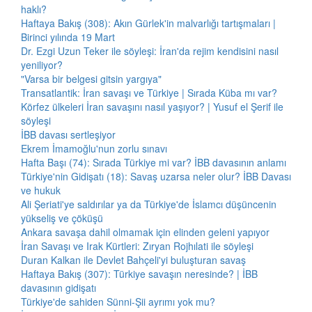
haklı?
Haftaya Bakış (308): Akın Gürlek'in malvarlığı tartışmaları |
Birinci yılında 19 Mart
Dr. Ezgi Uzun Teker ile söyleşi: İran'da rejim kendisini nasıl
yeniliyor?
"Varsa bir belgesi gitsin yargıya"
Transatlantik: İran savaşı ve Türkiye | Sırada Küba mı var?
Körfez ülkeleri İran savaşını nasıl yaşıyor? | Yusuf el Şerif ile
söyleşi
İBB davası sertleşiyor
Ekrem İmamoğlu'nun zorlu sınavı
Hafta Başı (74): Sırada Türkiye mi var? İBB davasının anlamı
Türkiye'nin Gidişatı (18): Savaş uzarsa neler olur? İBB Davası
ve hukuk
Ali Şeriati'ye saldırılar ya da Türkiye'de İslamcı düşüncenin
yükseliş ve çöküşü
Ankara savaşa dahil olmamak için elinden geleni yapıyor
İran Savaşı ve Irak Kürtleri: Zıryan Rojhılati ile söyleşi
Duran Kalkan ile Devlet Bahçeli'yi buluşturan savaş
Haftaya Bakış (307): Türkiye savaşın neresinde? | İBB
davasının gidişatı
Türkiye'de sahiden Sünni-Şii ayrımı yok mu?