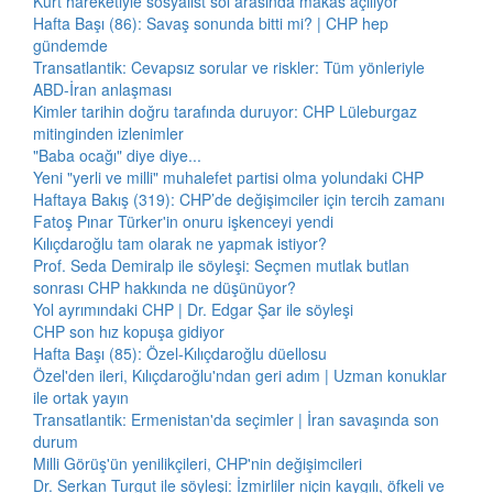
Kürt hareketiyle sosyalist sol arasında makas açılıyor
Hafta Başı (86): Savaş sonunda bitti mi? | CHP hep
gündemde
Transatlantik: Cevapsız sorular ve riskler: Tüm yönleriyle
ABD-İran anlaşması
Kimler tarihin doğru tarafında duruyor: CHP Lüleburgaz
mitinginden izlenimler
"Baba ocağı" diye diye...
Yeni "yerli ve milli" muhalefet partisi olma yolundaki CHP
Haftaya Bakış (319): CHP’de değişimciler için tercih zamanı
Fatoş Pınar Türker'in onuru işkenceyi yendi
Kılıçdaroğlu tam olarak ne yapmak istiyor?
Prof. Seda Demiralp ile söyleşi: Seçmen mutlak butlan
sonrası CHP hakkında ne düşünüyor?
Yol ayrımındaki CHP | Dr. Edgar Şar ile söyleşi
CHP son hız kopuşa gidiyor
Hafta Başı (85): Özel-Kılıçdaroğlu düellosu
Özel'den ileri, Kılıçdaroğlu'ndan geri adım | Uzman konuklar
ile ortak yayın
Transatlantik: Ermenistan'da seçimler | İran savaşında son
durum
Milli Görüş'ün yenilikçileri, CHP'nin değişimcileri
Dr. Serkan Turgut ile söyleşi: İzmirliler niçin kaygılı, öfkeli ve