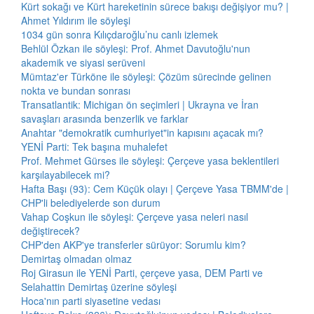
Kürt sokağı ve Kürt hareketinin sürece bakışı değişiyor mu? |
Ahmet Yıldırım ile söyleşi
1034 gün sonra Kılıçdaroğlu’nu canlı izlemek
Behlül Özkan ile söyleşi: Prof. Ahmet Davutoğlu'nun
akademik ve siyasi serüveni
Mümtaz'er Türköne ile söyleşi: Çözüm sürecinde gelinen
nokta ve bundan sonrası
Transatlantik: Michigan ön seçimleri | Ukrayna ve İran
savaşları arasında benzerlik ve farklar
Anahtar "demokratik cumhuriyet"in kapısını açacak mı?
YENİ Parti: Tek başına muhalefet
Prof. Mehmet Gürses ile söyleşi: Çerçeve yasa beklentileri
karşılayabilecek mi?
Hafta Başı (93): Cem Küçük olayı | Çerçeve Yasa TBMM'de |
CHP'li belediyelerde son durum
Vahap Coşkun ile söyleşi: Çerçeve yasa neleri nasıl
değiştirecek?
CHP'den AKP'ye transferler sürüyor: Sorumlu kim?
Demirtaş olmadan olmaz
Roj Girasun ile YENİ Parti, çerçeve yasa, DEM Parti ve
Selahattin Demirtaş üzerine söyleşi
Hoca'nın parti siyasetine vedası