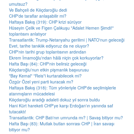
umutsuz?
Ve Bahçeli de Kılıçdaroğlu dedi
CHP'de taraflar anlaşabilir mi?
Haftaya Bakış (319): CHP krizi sürüyor
Hüseyin Çelik ve Figen Çalıkuşu "Adalet Hemen Şimdi!"
toplantısını anlatıyor
Transatlantik: Trump-Netanyahu gerilimi | NATO'nun geleceği
Evet, tarihe tanıklık ediyoruz da ne oluyor?
CHP'nin tarihi grup toplantısının ardından
Ekrem İmamoğlu'ndan hâlâ niçin çok korkuyorlar?
Hafta Başı (84): CHP'nin belirsiz geleceği
Kılıçdaroğlu'nun etkin pişmanlık başvurusu
"Bay Kemal" "Reis"i kurtarabilecek mi?
Özgür Özel yeni parti kuracak mı?
Haftaya Bakış (318): Tüm yönleriyle CHP'de seçilmişlerle
atanmışların mücadelesi
Kılıçdaroğlu aradığı adaleti dokuz yıl sonra buldu
Hani Kürt hareketi CHP'ye karşı Erdoğan'ın yanında saf
tutacaktı!
Transatlantik: CHP Batı'nın umrunda mı? | Savaş bitiyor mu?
Hafta Başı (83): Mutlak butlan sonrası CHP | İran savaşı
bitiyor mu?