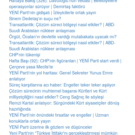
Haftaya Bakış (326): Davutoğlu'nun vedası | Belediyelere
operasyonlar sürüyor | Demirtaş faktörü
YENİ Parti'nin gidişatı | İzleyicilerle ortak yayın
Sinem Dedetaş'ın suçu ne?
Transatlantik: Çözüm süreci bölgeyi nasıl etkiler? | ABD-
Suudi Arabistan nükleer anlaşması
Örgüt, Öcalan'ın devletle vardığı mutabakata uyacak mı?
Transatlantik: Çözüm süreci bölgeyi nasıl etkiler? | ABD-
Suudi Arabistan nükleer anlaşması
CHP'nin tükenişi
Hafta Başı (92): CHP'nin figüranları | YENİ Parti start verdi |
Çerçeve yasa Meclis'te
YENİ Parti'nin yol haritası: Genel Sekreter Yunus Emre
anlatıyor
Süreç karşıtlarına acı haber: Engeller teker teker aşılıyor
Çözüm sürecinin muhtemel başarısı Kürtleri ve Kürt
milliyetçiliğini nasıl etkiler? Ceng Sağnıç ile söyleşi
Remzi Kartal anlatıyor: Sürgündeki Kürt siyasetçiler dönüş
hazırlığında
YENİ Parti’nin önündeki fırsatlar ve engeller | Uzman
konuklarla ortak yayın
YENİ Parti üzerine ilk gözlem ve düşünceler
Yeni Parti'nin "Türkiye İttifakı"nı gerçekleştirmesi mümkün