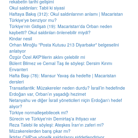
rekabetin tarihi gelişimi
Okul saldırıları: Tabii ki siyasi
Haftaya Bakış (312): Okul saldırılarının anlamı | Macaristan
Türkiye'ye benziyor mu?
Türkiye'nin Gidişatı (19): Macaristan'da Orban neden
kaybetti? Okul saldırıları önlenebilir miydi?
Kindar nesil
Orhan Miroğlu "Posta Kutusu 213 Diyarbakır" belgeselini
anlatıyor
Özgür Özel AKP'lilerin aklını çelebilir mi
Bülent Bilmez ve Cemal Taş ile söyleşi: Dersim Kırımı
Envanteri
Hafta Başı (78): Mansur Yavaş da hedefte | Macaristan
dersleri
Transatlantik: Müzakereler neden durdu? İsrail’in hedefinde
Erdoğan var, Orban’ın yaşadığı hezimet
Netanyahu ve diğer İsrail yöneticileri niçin Erdoğan'ı hedef
alıyor?
Türkiye normalleşebilecek mi?
Sürecin ve Türkiye'nin Demirtaş'a ihtiyacı var
Reza Talebi ile söyleşi: Ateşkes İran'ın zaferi mi?
Müzakerelerden barış çıkar mı?
İktidar CHP'ye yönelik saldırılarını şiddetlendiriyor