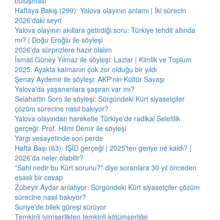
buluşması
Haftaya Bakış (299): Yalova olayının anlamı | İki sürecin
2026'daki seyri
Yalova olayının akıllara getirdiği soru: Türkiye tehdit altında
mı? | Doğu Eroğlu ile söyleşi
2026'da sürprizlere hazır olalım
İsmail Güney Yılmaz ile söyleşi: Lazlar | Kimlik ve Toplum
2025: Ayakta kalmanın çok zor olduğu bir yıldı
Şenay Aydemir ile söyleşi: AKP'nin Kültür Savaşı
Yalova'da yaşananlara şaşıran var mı?
Selahattin Soro ile söyleşi: Sürgündeki Kürt siyasetçiler
çözüm sürecine nasıl bakıyor?
Yalova olayından hareketle Türkiye'de radikal Selefilik
gerçeği: Prof. Hilmi Demir ile söyleşi
Yargı vesayetinde son perde
Hafta Başı (63): IŞİD gerçeği | 2025'ten geriye ne kaldı? |
2026'da neler olabilir?
"Sahi nedir bu Kürt sorunu?" diye soranlara 30 yıl önceden
esaslı bir cevap
Zübeyir Aydar anlatıyor: Sürgündeki Kürt siyasetçiler çözüm
sürecine nasıl bakıyor?
Suriye'de bilek güreşi sürüyor
Temkinli iyimserlikten temkinli kötümserliğe