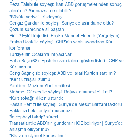
Reza Talebi ile söyleşi: İran-ABD görüşmelerinden sonuç
alınır mı? Alınmazsa ne olabilir?
"Büyük medya" krizdeymiş!
Cengiz Çandar ile söyleşi: Suriye'de aslında ne oldu?
Çözüm sürecinde sil baştan
Bir 12 Eylül trajedisi: Hayko Manuel Eldemir (Yergetyan)
Emine Uçak ile söyleşi: CHP'nin yankı uyandıran Kürt
konferansı
Türkiye'nin Öcalan'a ihtiyacı var
Hafta Başı (68): Epstein skandalının gösterdikleri | CHP ve
Kürt sorunu
Ceng Sağnıç ile söyleşi: ABD ve İsrail Kürtleri sattı mı?
"Kent uzlaşısı" zulmü
Yeniden: Mazlum Abdi realitesi
Mehmet Gürses ile söyleşi: Rojava efsanesi bitti mi?
“Kürt sokağı” diken üstünde
Rasan Remzi ile söyleşi: Suriye'de Mesut Barzani faktörü
Hakkınızı helal ediyor musunuz?
"İç cepheyi tahrip" süreci
Transatlantik: ABD’nin gündemini ICE belirliyor | Suriye’de
anlaşma oluyor mu?
"Biraz da siyaset konuşalım!"