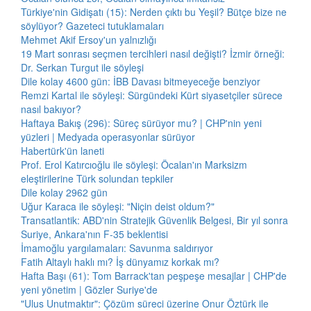
Türkiye'nin Gidişatı (15): Nerden çıktı bu Yeşil? Bütçe bize ne
söylüyor? Gazeteci tutuklamaları
Mehmet Akif Ersoy'un yalnızlığı
19 Mart sonrası seçmen tercihleri nasıl değişti? İzmir örneği:
Dr. Serkan Turgut ile söyleşi
Dile kolay 4600 gün: İBB Davası bitmeyeceğe benziyor
Remzi Kartal ile söyleşi: Sürgündeki Kürt siyasetçiler sürece
nasıl bakıyor?
Haftaya Bakış (296): Süreç sürüyor mu? | CHP'nin yeni
yüzleri | Medyada operasyonlar sürüyor
Habertürk'ün laneti
Prof. Erol Katırcıoğlu ile söyleşi: Öcalan'ın Marksizm
eleştirilerine Türk solundan tepkiler
Dile kolay 2962 gün
Uğur Karaca ile söyleşi: "Niçin deist oldum?"
Transatlantik: ABD'nin Stratejik Güvenlik Belgesi, Bir yıl sonra
Suriye, Ankara'nın F-35 beklentisi
İmamoğlu yargılamaları: Savunma saldırıyor
Fatih Altaylı haklı mı? İş dünyamız korkak mı?
Hafta Başı (61): Tom Barrack'tan peşpeşe mesajlar | CHP'de
yeni yönetim | Gözler Suriye'de
"Ulus Unutmaktır": Çözüm süreci üzerine Onur Öztürk ile