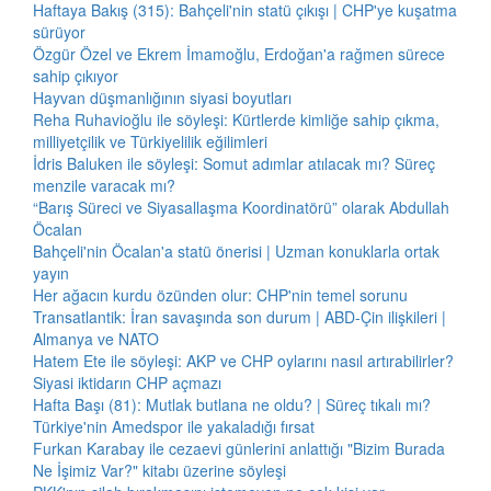
Haftaya Bakış (315): Bahçeli'nin statü çıkışı | CHP'ye kuşatma
sürüyor
Özgür Özel ve Ekrem İmamoğlu, Erdoğan'a rağmen sürece
sahip çıkıyor
Hayvan düşmanlığının siyasi boyutları
Reha Ruhavioğlu ile söyleşi: Kürtlerde kimliğe sahip çıkma,
milliyetçilik ve Türkiyelilik eğilimleri
İdris Baluken ile söyleşi: Somut adımlar atılacak mı? Süreç
menzile varacak mı?
“Barış Süreci ve Siyasallaşma Koordinatörü” olarak Abdullah
Öcalan
Bahçeli'nin Öcalan'a statü önerisi | Uzman konuklarla ortak
yayın
Her ağacın kurdu özünden olur: CHP'nin temel sorunu
Transatlantik: İran savaşında son durum | ABD-Çin ilişkileri |
Almanya ve NATO
Hatem Ete ile söyleşi: AKP ve CHP oylarını nasıl artırabilirler?
Siyasi iktidarın CHP açmazı
Hafta Başı (81): Mutlak butlana ne oldu? | Süreç tıkalı mı?
Türkiye'nin Amedspor ile yakaladığı fırsat
Furkan Karabay ile cezaevi günlerini anlattığı "Bizim Burada
Ne İşimiz Var?" kitabı üzerine söyleşi