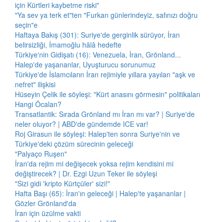
için Kürtleri kaybetme riski"
"Ya sev ya terk et"ten "Furkan günlerindeyiz, safınızı doğru
seçin"e
Haftaya Bakış (301): Suriye'de gerginlik sürüyor, İran
belirsizliği, İmamoğlu hâlâ hedefte
Türkiye'nin Gidişatı (16): Venezuela, İran, Grönland...
Halep'de yaşananlar, Uyuşturucu sorunumuz
Türkiye'de İslamcıların İran rejimiyle yıllara yayılan "aşk ve
nefret" ilişkisi
Hüseyin Çelik ile söyleşi: "Kürt anasını görmesin" politikaları
Hangi Öcalan?
Transatlantik: Sırada Grönland mı İran mı var? | Suriye'de
neler oluyor? | ABD'de gündemde ICE var!
Roj Girasun ile söyleşi: Halep'ten sonra Suriye'nin ve
Türkiye'deki çözüm sürecinin geleceği
"Palyaço Ruşen"
İran'da rejim mi değişecek yoksa rejim kendisini mi
değiştirecek? | Dr. Ezgi Uzun Teker ile söyleşi
"Sizi gidi 'kripto Kürtçüler' sizi!"
Hafta Başı (65): İran'ın geleceği | Halep'te yaşananlar |
Gözler Grönland'da
İran için üzülme vakti