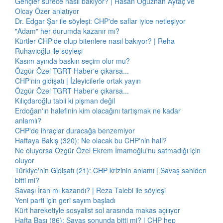
Gençler sürece nasıl bakıyor? | Hasan Oğuzhan Aytaç ve
Olcay Özer anlatıyor
Dr. Edgar Şar ile söyleşi: CHP'de saflar iyice netleşiyor
"Adam" her durumda kazanır mı?
Kürtler CHP'de olup bitenlere nasıl bakıyor? | Reha
Ruhavioğlu ile söyleşi
Kasım ayında baskın seçim olur mu?
Özgür Özel TGRT Haber'e çıkarsa...
CHP'nin gidişatı | İzleyicilerle ortak yayın
Özgür Özel TGRT Haber'e çıkarsa...
Kılıçdaroğlu tabii ki pişman değil
Erdoğan'ın halefinin kim olacağını tartışmak ne kadar
anlamlı?
CHP'de ihraçlar duracağa benzemiyor
Haftaya Bakış (320): Ne olacak bu CHP'nin hali?
Ne oluyorsa Özgür Özel Ekrem İmamoğlu'nu satmadığı için
oluyor
Türkiye'nin Gidişatı (21): CHP krizinin anlamı | Savaş sahiden
bitti mi?
Savaşı İran mı kazandı? | Reza Talebi ile söyleşi
Yeni parti için geri sayım başladı
Kürt hareketiyle sosyalist sol arasında makas açılıyor
Hafta Başı (86): Savaş sonunda bitti mi? | CHP hep