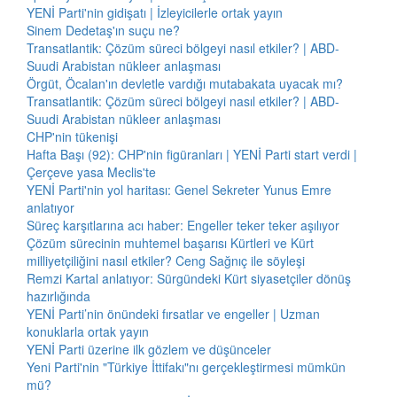
YENİ Parti'nin gidişatı | İzleyicilerle ortak yayın
Sinem Dedetaş'ın suçu ne?
Transatlantik: Çözüm süreci bölgeyi nasıl etkiler? | ABD-
Suudi Arabistan nükleer anlaşması
Örgüt, Öcalan'ın devletle vardığı mutabakata uyacak mı?
Transatlantik: Çözüm süreci bölgeyi nasıl etkiler? | ABD-
Suudi Arabistan nükleer anlaşması
CHP'nin tükenişi
Hafta Başı (92): CHP'nin figüranları | YENİ Parti start verdi |
Çerçeve yasa Meclis'te
YENİ Parti'nin yol haritası: Genel Sekreter Yunus Emre
anlatıyor
Süreç karşıtlarına acı haber: Engeller teker teker aşılıyor
Çözüm sürecinin muhtemel başarısı Kürtleri ve Kürt
milliyetçiliğini nasıl etkiler? Ceng Sağnıç ile söyleşi
Remzi Kartal anlatıyor: Sürgündeki Kürt siyasetçiler dönüş
hazırlığında
YENİ Parti’nin önündeki fırsatlar ve engeller | Uzman
konuklarla ortak yayın
YENİ Parti üzerine ilk gözlem ve düşünceler
Yeni Parti'nin "Türkiye İttifakı"nı gerçekleştirmesi mümkün
mü?