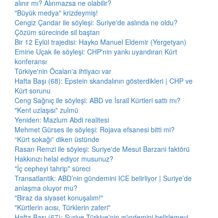
alınır mı? Alınmazsa ne olabilir?
"Büyük medya" krizdeymiş!
Cengiz Çandar ile söyleşi: Suriye'de aslında ne oldu?
Çözüm sürecinde sil baştan
Bir 12 Eylül trajedisi: Hayko Manuel Eldemir (Yergetyan)
Emine Uçak ile söyleşi: CHP'nin yankı uyandıran Kürt
konferansı
Türkiye'nin Öcalan'a ihtiyacı var
Hafta Başı (68): Epstein skandalının gösterdikleri | CHP ve
Kürt sorunu
Ceng Sağnıç ile söyleşi: ABD ve İsrail Kürtleri sattı mı?
"Kent uzlaşısı" zulmü
Yeniden: Mazlum Abdi realitesi
Mehmet Gürses ile söyleşi: Rojava efsanesi bitti mi?
“Kürt sokağı” diken üstünde
Rasan Remzi ile söyleşi: Suriye'de Mesut Barzani faktörü
Hakkınızı helal ediyor musunuz?
"İç cepheyi tahrip" süreci
Transatlantik: ABD’nin gündemini ICE belirliyor | Suriye’de
anlaşma oluyor mu?
"Biraz da siyaset konuşalım!"
"Kürtlerin acısı, Türklerin zaferi"
Hafta Başı (67): Suriye Türkiye'nin gündemini belirlemeyi