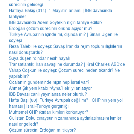
sürecinin geleceği
Haftaya Bakış (314): 1 Mayıs'ın anlamı | İBB davasında
tahliyeler
İBB davasında Adem Soytekin niçin tahliye edildi?
Erdoğan çözüm sürecinin önünü açıyor mu?
Türkiye Avrupa'nın içinde mi, dışında mı? | Sinan Ülgen ile
söyleşi
Reza Talebi ile söyleşi: Savaş İran'da rejim-toplum ilişkilerini
nasıl dönüştürdü?
Suya düşen "dindar nesil" hayali
Transatlantik: İran savaşı ne durumda? | Kral Charles ABD'de
Vahap Coşkun ile söyleşi: Çözüm süreci neden tıkandı? Ne
yapılabilir?
Öcalan'ın gündeminde niçin hep İsrail var?
Ahmet Şık yeni kitabı "Ayna/Heli" yi anlatıyor
İBB Davası canlı yayınlansa neler olurdu?
Hafta Başı (80): Türkiye Avrupalı değil mi? | CHP'nin yeni yol
haritası | İsrail-Türkiye gerginliği
Muhtemel CHP iktidarı kimleri korkutuyor?
Gülistan Doku cinayetinin zamanında aydınlatılmasını kimler
nasıl engelledi?
Çözüm sürecini Erdoğan mı tıkıyor?