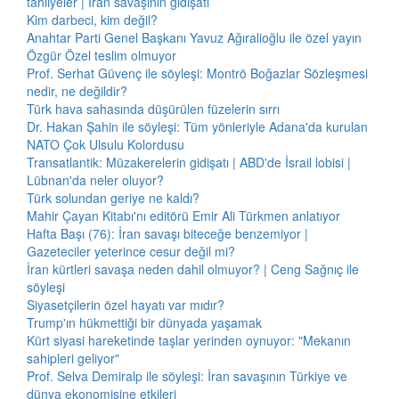
tahliyeler | İran savaşının gidişatı
Kim darbeci, kim değil?
Anahtar Parti Genel Başkanı Yavuz Ağıralioğlu ile özel yayın
Özgür Özel teslim olmuyor
Prof. Serhat Güvenç ile söyleşi: Montrö Boğazlar Sözleşmesi
nedir, ne değildir?
Türk hava sahasında düşürülen füzelerin sırrı
Dr. Hakan Şahin ile söyleşi: Tüm yönleriyle Adana'da kurulan
NATO Çok Ulsulu Kolordusu
Transatlantik: Müzakerelerin gidişatı | ABD'de İsrail lobisi |
Lübnan'da neler oluyor?
Türk solundan geriye ne kaldı?
Mahir Çayan Kitabı'nı editörü Emir Ali Türkmen anlatıyor
Hafta Başı (76): İran savaşı biteceğe benzemiyor |
Gazeteciler yeterince cesur değil mi?
İran kürtleri savaşa neden dahil olmuyor? | Ceng Sağnıç ile
söyleşi
Siyasetçilerin özel hayatı var mıdır?
Trump'ın hükmettiği bir dünyada yaşamak
Kürt siyasi hareketinde taşlar yerinden oynuyor: "Mekanın
sahipleri geliyor"
Prof. Selva Demiralp ile söyleşi: İran savaşının Türkiye ve
dünya ekonomisine etkileri