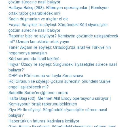
çözüm sürecine nasıl bakıyor
Haftaya Bakış (298): Bitmeyen operasyonlar | Komisyon
ortak rapor çıkarabilecek mi?
Kadın düşmanları ve ırkçılar el ele
Faysal Sarıyıldız ile söyleşi: Sürgündeki Kürt siyasetçiler
çözüm sürecine nasıl bakıyor
Raporlar bize ne söylüyor? Komisyon çözümde uzlaşabilecek
mi? Uzman konuklarla ortak yayın
Taner Akçam ile söyleşi: Ortadoğu'da İsrail ve Türkiye'nin
hegemonya savaşları
Kürt sorununda İsrail faktörü
Hişyar Özsoy ile söyleşi: Sürgündeki siyasetçiler sürece nasıl
bakıyor?
CHP'nin Kürt sorunu ve Leyla Zana sınavı
Roj Girasun ile söyleşi: Çözüm sürecinin önündeki Suriye
engeli aşılabilecek mi?
Sadettin Saran'ın çiğnenen onuru
Hafta Başı (62): Mehmet Akif Ersoy operasyonu sürüyor |
Komisyonun ortak raporunu beklerken
Ziya Pir ile söyleşi: Sürgündeki siyasetçiler sürece nasıl
bakıyor?
Habertürk'ün faturası kadınlara kesiliyor
Garo Paylan ile söyleşi: Sürgündeki siyasetçiler sürece nasıl