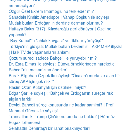
ne amaçlıyor?
Özgür Özel Ekrem İmamoğlu'nu terk eder mi?
Sahadaki Kimlik: Amedspor | Vahap Coşkun ile söyleşi
Mutlak butlan Erdoğan'ın derdine derman olur mu?
Haftaya Bakış (317): Kılıçdaroğlu geri dönüyor | Özel ne
yapacak?
"Bay Kemal"in "ahlak kavgası" ve "iktidar yürüyüşü"
Türkiye'nin gidişatı: Mutlak butlan beklentisi | AKP-MHP ilişkisi
| Halk TV'de yaşananların anlamı
Çözüm süreci sadece Bahçeli ile yürüyebilir mi?
Dr. Esra Elmas ile söyleşi: Dünya örneklerinden hareketle
Bahçeli'nin mekanizma önerileri
Burak Bilgehan Özpek ile söyleşi: "Öcalan’ı merkeze alan bir
süreç AKP için çok riskli"
Rasim Ozan Kütahyalı için üzülmeli miyiz?
Edgar Şar ile söyleşi: "Bahçeli ve Erdoğan'ın süreçte risk
algıları farklı"
Devlet Bahçeli süreç konusunda ne kadar samimi? | Prof.
Mehmet Gürses ile söyleşi
Transatlantik: Trump Çin'de ne umdu ne buldu? | Hürmüz
Boğazı bilmecesi
Selahattin Demirtaş'ı bir rahat bırakmıyorlar!