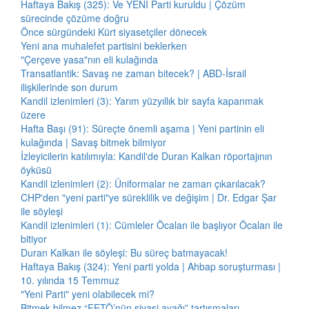
Haftaya Bakış (325): Ve YENİ Parti kuruldu | Çözüm
sürecinde çözüme doğru
Önce sürgündeki Kürt siyasetçiler dönecek
Yeni ana muhalefet partisini beklerken
"Çerçeve yasa"nın eli kulağında
Transatlantik: Savaş ne zaman bitecek? | ABD-İsrail
ilişkilerinde son durum
Kandil izlenimleri (3): Yarım yüzyıllık bir sayfa kapanmak
üzere
Hafta Başı (91): Süreçte önemli aşama | Yeni partinin eli
kulağında | Savaş bitmek bilmiyor
İzleyicilerin katılımıyla: Kandil'de Duran Kalkan röportajının
öyküsü
Kandil izlenimleri (2): Üniformalar ne zaman çıkarılacak?
CHP'den "yeni parti"ye süreklilik ve değişim | Dr. Edgar Şar
ile söyleşi
Kandil izlenimleri (1): Cümleler Öcalan ile başlıyor Öcalan ile
bitiyor
Duran Kalkan ile söyleşi: Bu süreç batmayacak!
Haftaya Bakış (324): Yeni parti yolda | Ahbap soruşturması |
10. yılında 15 Temmuz
"Yeni Parti" yeni olabilecek mi?
Bitmek bilmez “FETÖ’nün siyasi ayağı” tartışmaları