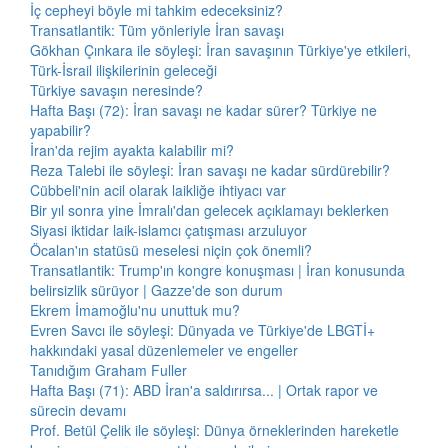
İç cepheyi böyle mi tahkim edeceksiniz?
Transatlantik: Tüm yönleriyle İran savaşı
Gökhan Çınkara ile söyleşi: İran savaşının Türkiye'ye etkileri,
Türk-İsrail ilişkilerinin geleceği
Türkiye savaşın neresinde?
Hafta Başı (72): İran savaşı ne kadar sürer? Türkiye ne
yapabilir?
İran'da rejim ayakta kalabilir mi?
Reza Talebi ile söyleşi: İran savaşı ne kadar sürdürebilir?
Cübbeli'nin acil olarak laikliğe ihtiyacı var
Bir yıl sonra yine İmralı'dan gelecek açıklamayı beklerken
Siyasi iktidar laik-islamcı çatışması arzuluyor
Öcalan'ın statüsü meselesi niçin çok önemli?
Transatlantik: Trump'ın kongre konuşması | İran konusunda
belirsizlik sürüyor | Gazze'de son durum
Ekrem İmamoğlu'nu unuttuk mu?
Evren Savcı ile söyleşi: Dünyada ve Türkiye'de LBGTİ+
hakkındaki yasal düzenlemeler ve engeller
Tanıdığım Graham Fuller
Hafta Başı (71): ABD İran'a saldırırsa... | Ortak rapor ve
sürecin devamı
Prof. Betül Çelik ile söyleşi: Dünya örneklerinden hareketle