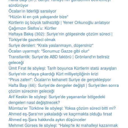
sürdürüyor
Öcalan'ın liderliği sarsılıyor
"Hüzün ki en çok yakışandır bize"
Kürtlerin üç büyük talihsizliği | Yener Orkunoğlu anlatıyor
Çağımızın Sisifos’u: Kürtler
Haftaya Bakış (302): Suriye'nin gölgesinde çözüm süreci |
Türkiye'de gazeteci olmak
Suriye dersleri: "Krala yaslanmayın, düşersiniz"
Öcalan uyarmıştı: "Sonumuz Gazze gibi olur"
Transtlantik: Suriye'de ABD faktörü | Grönland'ın belirsiz
geleceği
Ümit Fırat ile söyleşi: Tarih boyunca Kürtlerin statü arayışları
Suriye'nin ortaya çıkardığı Kürt milliyetçiliğinin krizi
"Pirus zaferi": Öcalan'ın kehaneti Suriye de gerçekleşiyor
Hafta Başı (66): Suriye'de dengeler değişti | Suriye'den sonra
çözüm sürecinin geleceği
Arif Keskin ile söyleşi: Suriye'de yaşananlar bölgedeki
dengeleri nasıl değiştirecek?
Mümtaz'er Türköne ile söyleşi: Yoksa çözüm süreci bitti mi?
Ahmed eş-Şara'nın yakaladığı ve kaçırmakta olduğu fırsat
Ahmed eş-Şara hakkında aykırı düşünceler
Mehmet Gürses ile söyleşi: "Halep'te iki mahalleyi kazanmak