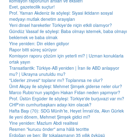
komisyon raporunun artıları ve eksileri
Evet, gazetecilik suçtur!
Prof. Yaman Akdeniz ile söyleşi: Siyasi iktidarın sosyal
medyayı mutlak denetim arayışları
Yeni dinsel hareketler Türkiye'de niçin etkili olamıyor?
Gündüz Vassaf ile söyleşi: Baba olmayı istemek, baba olmayı
beklemek ve baba olmak
Yine yeniden: Din elden gidiyor
Rapor bitti süreç sürüyor
Komisyon raporu çözüm için yeterli mi? | Uzman konuklarla
ortak yayın
Transatlantik: Türkiye-AB yeniden | İran ile ABD anlaşıyor
mu? | Ukrayna unutuldu mu?
"Liderler zirvesi" toplanır mı? Toplanırsa ne olur?
Ümit Akçay ile söyleşi: Mehmet Şimşek giderse neler olur?
Marco Rubio'nun yaptığını Hakan Fidan neden yapmıyor?
Prof. Üstün Ergüder ile söyleşi: Türkiye'de burjuvazi var mı?
CHP'nin cumhurbaşkanı adayı kim olacak?
Hafta Başı (70): SDG Münih’te, Heyet İmralı’da, Akın Gürlek
ile yeni dönem, Mehmet Şimşek gidici mi?
Yine yeniden: Mazlum Abdi realitesi
Resmen "kurucu önder" ama hâlâ tecritte
Erdoğan ve ben: Bir tokalaşmanın 35 yıllık öyküsü