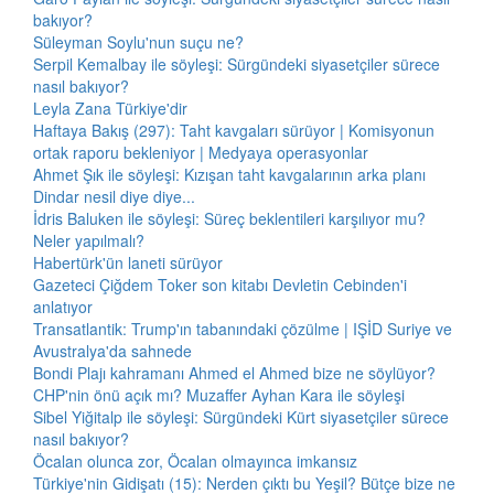
bakıyor?
Süleyman Soylu'nun suçu ne?
Serpil Kemalbay ile söyleşi: Sürgündeki siyasetçiler sürece
nasıl bakıyor?
Leyla Zana Türkiye'dir
Haftaya Bakış (297): Taht kavgaları sürüyor | Komisyonun
ortak raporu bekleniyor | Medyaya operasyonlar
Ahmet Şık ile söyleşi: Kızışan taht kavgalarının arka planı
Dindar nesil diye diye...
İdris Baluken ile söyleşi: Süreç beklentileri karşılıyor mu?
Neler yapılmalı?
Habertürk'ün laneti sürüyor
Gazeteci Çiğdem Toker son kitabı Devletin Cebinden'i
anlatıyor
Transatlantik: Trump'ın tabanındaki çözülme | IŞİD Suriye ve
Avustralya'da sahnede
Bondi Plajı kahramanı Ahmed el Ahmed bize ne söylüyor?
CHP'nin önü açık mı? Muzaffer Ayhan Kara ile söyleşi
Sibel Yiğitalp ile söyleşi: Sürgündeki Kürt siyasetçiler sürece
nasıl bakıyor?
Öcalan olunca zor, Öcalan olmayınca imkansız
Türkiye'nin Gidişatı (15): Nerden çıktı bu Yeşil? Bütçe bize ne