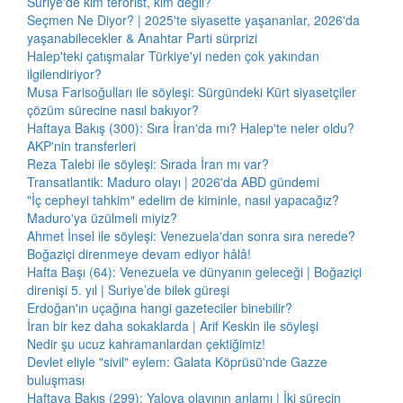
Suriye'de kim terörist, kim değil?
Seçmen Ne Diyor? | 2025'te siyasette yaşananlar, 2026'da
yaşanabilecekler & Anahtar Parti sürprizi
Halep'teki çatışmalar Türkiye'yi neden çok yakından
ilgilendiriyor?
Musa Farisoğulları ile söyleşi: Sürgündeki Kürt siyasetçiler
çözüm sürecine nasıl bakıyor?
Haftaya Bakış (300): Sıra İran'da mı? Halep'te neler oldu?
AKP'nin transferleri
Reza Talebi ile söyleşi: Sırada İran mı var?
Transatlantik: Maduro olayı | 2026'da ABD gündemi
"İç cepheyi tahkim" edelim de kiminle, nasıl yapacağız?
Maduro'ya üzülmeli miyiz?
Ahmet İnsel ile söyleşi: Venezuela'dan sonra sıra nerede?
Boğaziçi direnmeye devam ediyor hâlâ!
Hafta Başı (64): Venezuela ve dünyanın geleceği | Boğaziçi
direnişi 5. yıl | Suriye’de bilek güreşi
Erdoğan'ın uçağına hangi gazeteciler binebilir?
İran bir kez daha sokaklarda | Arif Keskin ile söyleşi
Nedir şu ucuz kahramanlardan çektiğimiz!
Devlet eliyle "sivil" eylem: Galata Köprüsü'nde Gazze
buluşması
Haftaya Bakış (299): Yalova olayının anlamı | İki sürecin