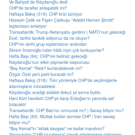
Ve Bahçeli de Kılıçdaroğlu dedi
CHP'de taraflar anlaşabilir mi?
Haftaya Bakış (319): CHP krizi sürüyor
Hüseyin Çelik ve Figen Çalıkuşu "Adalet Hemen Şimdi!"
toplantısını anlatıyor
Transatlantik: Trump-Netanyahu gerilimi | NATO'nun geleceği
Evet, tarihe tanıklık ediyoruz da ne oluyor?
CHP'nin tarihi grup toplantısının ardından
Ekrem İmamoğlu'ndan hâlâ niçin çok korkuyorlar?
Hafta Başı (84): CHP'nin belirsiz geleceği
Kılıçdaroğlu'nun etkin pişmanlık başvurusu
"Bay Kemal" "Reis"i kurtarabilecek mi?
Özgür Özel yeni parti kuracak mı?
Haftaya Bakış (318): Tüm yönleriyle CHP'de seçilmişlerle
atanmışların mücadelesi
Kılıçdaroğlu aradığı adaleti dokuz yıl sonra buldu
Hani Kürt hareketi CHP'ye karşı Erdoğan'ın yanında saf
tutacaktı!
Transatlantik: CHP Batı'nın umrunda mı? | Savaş bitiyor mu?
Hafta Başı (83): Mutlak butlan sonrası CHP | İran savaşı
bitiyor mu?
"Bay Kemal"in "ahlak kavgası" ne kadar inandırıcı?
Yaşananları "CHP içi çatışma" olarak göstermeye çalışanlar