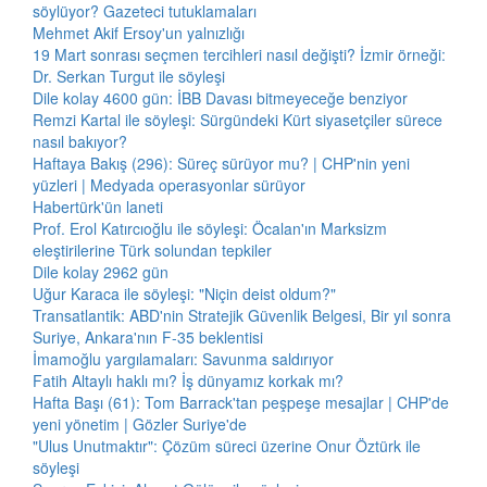
söylüyor? Gazeteci tutuklamaları
Mehmet Akif Ersoy'un yalnızlığı
19 Mart sonrası seçmen tercihleri nasıl değişti? İzmir örneği:
Dr. Serkan Turgut ile söyleşi
Dile kolay 4600 gün: İBB Davası bitmeyeceğe benziyor
Remzi Kartal ile söyleşi: Sürgündeki Kürt siyasetçiler sürece
nasıl bakıyor?
Haftaya Bakış (296): Süreç sürüyor mu? | CHP'nin yeni
yüzleri | Medyada operasyonlar sürüyor
Habertürk'ün laneti
Prof. Erol Katırcıoğlu ile söyleşi: Öcalan'ın Marksizm
eleştirilerine Türk solundan tepkiler
Dile kolay 2962 gün
Uğur Karaca ile söyleşi: "Niçin deist oldum?"
Transatlantik: ABD'nin Stratejik Güvenlik Belgesi, Bir yıl sonra
Suriye, Ankara'nın F-35 beklentisi
İmamoğlu yargılamaları: Savunma saldırıyor
Fatih Altaylı haklı mı? İş dünyamız korkak mı?
Hafta Başı (61): Tom Barrack'tan peşpeşe mesajlar | CHP'de
yeni yönetim | Gözler Suriye'de
"Ulus Unutmaktır": Çözüm süreci üzerine Onur Öztürk ile
söyleşi