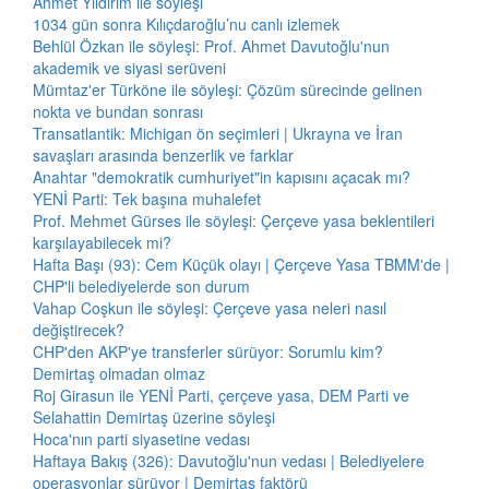
Ahmet Yıldırım ile söyleşi
1034 gün sonra Kılıçdaroğlu’nu canlı izlemek
Behlül Özkan ile söyleşi: Prof. Ahmet Davutoğlu'nun
akademik ve siyasi serüveni
Mümtaz'er Türköne ile söyleşi: Çözüm sürecinde gelinen
nokta ve bundan sonrası
Transatlantik: Michigan ön seçimleri | Ukrayna ve İran
savaşları arasında benzerlik ve farklar
Anahtar "demokratik cumhuriyet"in kapısını açacak mı?
YENİ Parti: Tek başına muhalefet
Prof. Mehmet Gürses ile söyleşi: Çerçeve yasa beklentileri
karşılayabilecek mi?
Hafta Başı (93): Cem Küçük olayı | Çerçeve Yasa TBMM'de |
CHP'li belediyelerde son durum
Vahap Coşkun ile söyleşi: Çerçeve yasa neleri nasıl
değiştirecek?
CHP'den AKP'ye transferler sürüyor: Sorumlu kim?
Demirtaş olmadan olmaz
Roj Girasun ile YENİ Parti, çerçeve yasa, DEM Parti ve
Selahattin Demirtaş üzerine söyleşi
Hoca'nın parti siyasetine vedası
Haftaya Bakış (326): Davutoğlu'nun vedası | Belediyelere
operasyonlar sürüyor | Demirtaş faktörü