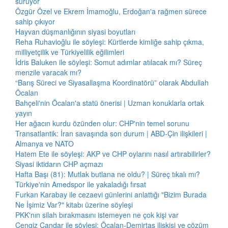
sürüyor
Özgür Özel ve Ekrem İmamoğlu, Erdoğan'a rağmen sürece
sahip çıkıyor
Hayvan düşmanlığının siyasi boyutları
Reha Ruhavioğlu ile söyleşi: Kürtlerde kimliğe sahip çıkma,
milliyetçilik ve Türkiyelilik eğilimleri
İdris Baluken ile söyleşi: Somut adımlar atılacak mı? Süreç
menzile varacak mı?
“Barış Süreci ve Siyasallaşma Koordinatörü” olarak Abdullah
Öcalan
Bahçeli'nin Öcalan'a statü önerisi | Uzman konuklarla ortak
yayın
Her ağacın kurdu özünden olur: CHP'nin temel sorunu
Transatlantik: İran savaşında son durum | ABD-Çin ilişkileri |
Almanya ve NATO
Hatem Ete ile söyleşi: AKP ve CHP oylarını nasıl artırabilirler?
Siyasi iktidarın CHP açmazı
Hafta Başı (81): Mutlak butlana ne oldu? | Süreç tıkalı mı?
Türkiye'nin Amedspor ile yakaladığı fırsat
Furkan Karabay ile cezaevi günlerini anlattığı "Bizim Burada
Ne İşimiz Var?" kitabı üzerine söyleşi
PKK'nın silah bırakmasını istemeyen ne çok kişi var
Cengiz Çandar ile söyleşi: Öcalan-Demirtaş ilişkisi ve çözüm