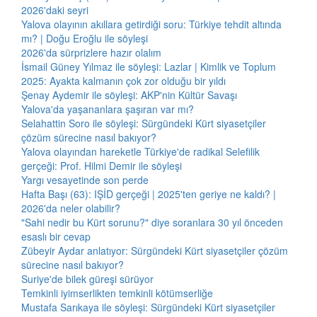
2026'daki seyri
Yalova olayının akıllara getirdiği soru: Türkiye tehdit altında
mı? | Doğu Eroğlu ile söyleşi
2026'da sürprizlere hazır olalım
İsmail Güney Yılmaz ile söyleşi: Lazlar | Kimlik ve Toplum
2025: Ayakta kalmanın çok zor olduğu bir yıldı
Şenay Aydemir ile söyleşi: AKP'nin Kültür Savaşı
Yalova'da yaşananlara şaşıran var mı?
Selahattin Soro ile söyleşi: Sürgündeki Kürt siyasetçiler
çözüm sürecine nasıl bakıyor?
Yalova olayından hareketle Türkiye'de radikal Selefilik
gerçeği: Prof. Hilmi Demir ile söyleşi
Yargı vesayetinde son perde
Hafta Başı (63): IŞİD gerçeği | 2025'ten geriye ne kaldı? |
2026'da neler olabilir?
"Sahi nedir bu Kürt sorunu?" diye soranlara 30 yıl önceden
esaslı bir cevap
Zübeyir Aydar anlatıyor: Sürgündeki Kürt siyasetçiler çözüm
sürecine nasıl bakıyor?
Suriye'de bilek güreşi sürüyor
Temkinli iyimserlikten temkinli kötümserliğe
Mustafa Sarıkaya ile söyleşi: Sürgündeki Kürt siyasetçiler