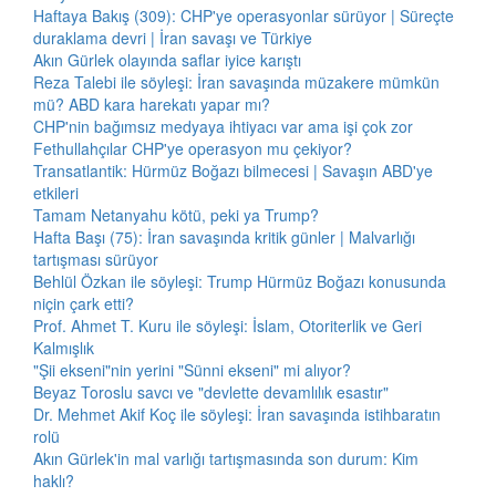
Haftaya Bakış (309): CHP'ye operasyonlar sürüyor | Süreçte
duraklama devri | İran savaşı ve Türkiye
Akın Gürlek olayında saflar iyice karıştı
Reza Talebi ile söyleşi: İran savaşında müzakere mümkün
mü? ABD kara harekatı yapar mı?
CHP'nin bağımsız medyaya ihtiyacı var ama işi çok zor
Fethullahçılar CHP'ye operasyon mu çekiyor?
Transatlantik: Hürmüz Boğazı bilmecesi | Savaşın ABD'ye
etkileri
Tamam Netanyahu kötü, peki ya Trump?
Hafta Başı (75): İran savaşında kritik günler | Malvarlığı
tartışması sürüyor
Behlül Özkan ile söyleşi: Trump Hürmüz Boğazı konusunda
niçin çark etti?
Prof. Ahmet T. Kuru ile söyleşi: İslam, Otoriterlik ve Geri
Kalmışlık
"Şii ekseni"nin yerini "Sünni ekseni" mi alıyor?
Beyaz Toroslu savcı ve "devlette devamlılık esastır"
Dr. Mehmet Akif Koç ile söyleşi: İran savaşında istihbaratın
rolü
Akın Gürlek'in mal varlığı tartışmasında son durum: Kim
haklı?