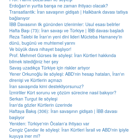
Erdoğan'ın yurtta barışa ne zaman ihtiyacı olacak?
Transatlantik: İran savaşının gidişatı | Halkbank davası tatlıya
bağlanıyor
İBB Davasının ilk gününden izlenimler: Usul esası belirler
Hafta Başı (73): İran savaşı ve Türkiye | İBB davası başladı
Reza Talebi ile İran'ın yeni dini lideri Mücteba Hamaney'in
dünü, bugünü ve muhtemel yarını
Ve büyük dava nihayet başlıyor!
Prof. Mehmet Gürses ile söyleşi: İran Kürtleri hakkında
bilmek istediğiniz her şey
Savaş uzadıkça Türkiye için riskler artıyor
Yener Orkunoğlu ile söyleşi: ABD'nin hesap hataları, İran'ın
direnişi ve Kürtlerin açmazı
İran savaşında kimi destekliyorsunuz?
İzmirliler Kürt sorunu ve çözüm sürecine nasıl bakıyor?
Serkan Turgut ile söyleşi
İran'da gözler Kürtlerin üzerinde
Haftaya Bakış (306): İran savaşının gidişatı | İBB davası
başlıyor
Yeniden: Türkiye'nin Öcalan'a ihtiyacı var
Cengiz Çandar ile söyleşi: İran Kürtleri İsrail ve ABD'nin ipiyle
kuyuya iner mi?