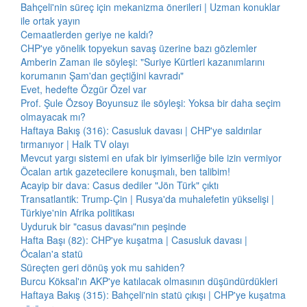
Bahçeli'nin süreç için mekanizma önerileri | Uzman konuklar
ile ortak yayın
Cemaatlerden geriye ne kaldı?
CHP'ye yönelik topyekun savaş üzerine bazı gözlemler
Amberin Zaman ile söyleşi: "Suriye Kürtleri kazanımlarını
korumanın Şam'dan geçtiğini kavradı"
Evet, hedefte Özgür Özel var
Prof. Şule Özsoy Boyunsuz ile söyleşi: Yoksa bir daha seçim
olmayacak mı?
Haftaya Bakış (316): Casusluk davası | CHP'ye saldırılar
tırmanıyor | Halk TV olayı
Mevcut yargı sistemi en ufak bir iyimserliğe bile izin vermiyor
Öcalan artık gazetecilere konuşmalı, ben talibim!
Acayip bir dava: Casus dediler "Jön Türk" çıktı
Transatlantik: Trump-Çin | Rusya'da muhalefetin yükselişi |
Türkiye'nin Afrika politikası
Uyduruk bir "casus davası"nın peşinde
Hafta Başı (82): CHP'ye kuşatma | Casusluk davası |
Öcalan'a statü
Süreçten geri dönüş yok mu sahiden?
Burcu Köksal'ın AKP'ye katılacak olmasının düşündürdükleri
Haftaya Bakış (315): Bahçeli'nin statü çıkışı | CHP'ye kuşatma