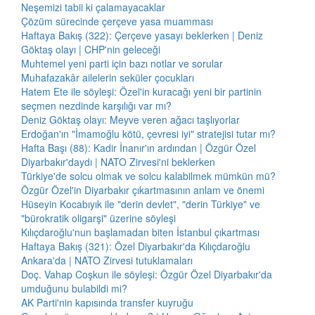
Neşemizi tabii ki çalamayacaklar
Çözüm sürecinde çerçeve yasa muamması
Haftaya Bakış (322): Çerçeve yasayı beklerken | Deniz
Göktaş olayı | CHP'nin geleceği
Muhtemel yeni parti için bazı notlar ve sorular
Muhafazakâr ailelerin seküler çocukları
Hatem Ete ile söyleşi: Özel'in kuracağı yeni bir partinin
seçmen nezdinde karşılığı var mı?
Deniz Göktaş olayı: Meyve veren ağacı taşlıyorlar
Erdoğan'ın "İmamoğlu kötü, çevresi iyi" stratejisi tutar mı?
Hafta Başı (88): Kadir İnanır'ın ardından | Özgür Özel
Diyarbakır'daydı | NATO Zirvesi'ni beklerken
Türkiye'de solcu olmak ve solcu kalabilmek mümkün mü?
Özgür Özel'in Diyarbakır çıkartmasının anlam ve önemi
Hüseyin Kocabıyık ile "derin devlet", "derin Türkiye" ve
"bürokratik oligarşi" üzerine söyleşi
Kılıçdaroğlu'nun başlamadan biten İstanbul çıkartması
Haftaya Bakış (321): Özel Diyarbakır'da Kılıçdaroğlu
Ankara'da | NATO Zirvesi tutuklamaları
Doç. Vahap Coşkun ile söyleşi: Özgür Özel Diyarbakır'da
umduğunu bulabildi mi?
AK Parti'nin kapısında transfer kuyruğu