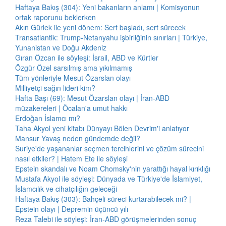
Haftaya Bakış (304): Yeni bakanların anlamı | Komisyonun
ortak raporunu beklerken
Akın Gürlek ile yeni dönem: Sert başladı, sert sürecek
Transatlantik: Trump-Netanyahu işbirliğinin sınırları | Türkiye,
Yunanistan ve Doğu Akdeniz
Gıran Özcan ile söyleşi: İsrail, ABD ve Kürtler
Özgür Özel sarsılmış ama yıkılmamış
Tüm yönleriyle Mesut Özarslan olayı
Milliyetçi sağın lideri kim?
Hafta Başı (69): Mesut Özarslan olayı | İran-ABD
müzakereleri | Öcalan'a umut hakkı
Erdoğan İslamcı mı?
Taha Akyol yeni kitabı Dünyayı Bölen Devrim'i anlatıyor
Mansur Yavaş neden gündemde değil?
Suriye'de yaşananlar seçmen tercihlerini ve çözüm sürecini
nasıl etkiler? | Hatem Ete ile söyleşi
Epstein skandalı ve Noam Chomsky'nin yarattığı hayal kırıklığı
Mustafa Akyol ile söyleşi: Dünyada ve Türkiye'de İslamiyet,
İslamcılık ve cihatçılığın geleceği
Haftaya Bakış (303): Bahçeli süreci kurtarabilecek mi? |
Epstein olayı | Depremin üçüncü yılı
Reza Talebi ile söyleşi: İran-ABD görüşmelerinden sonuç