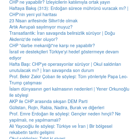
CHP ne yapabilir? İzleyicilerin katılımıyla ortak yayın
Haftaya Bakış (313): Erdoğan sürece mührünü vuracak mı? |
CHP'nin yeni yol haritası
23 Nisan arifesinde Silivri'de olmak
Artık Avrupalı sayılmıyor muyuz?
Transatlantik: İran savaşında belirsizlik sürüyor | Doğu
Akdeniz'de neler oluyor?
CHP "darbe mekaniği"ne karşı ne yapabilir?
İsrail ve destekçileri Türkiye'yi hedef göstermeye devam
ediyor
Hafta Başı: CHP'ye operasyonlar sürüyor | Okul saldırıları
unutulacak mı? | İran savaşında son durum
Prof. Bekir Zakir Çoban ile söyleşi: Tüm yönleriyle Papa Leo-
Trump çatışması
İslam dünyasının geri kalmasının nedenleri | Yener Orkunoğlu
ile söyleşi
AKP ile CHP arasında sıkışan DEM Parti
Gülistan, Rojin, Rabia, Nadira, Burak ve diğerleri
Prof. Emre Erdoğan ile söyleşi: Gençler neden hınçlı? Ne
yapılmalı, ne yapılmamalı?
Ali Yaycıoğlu ile söyleşi: Türkiye ve İran | Bir bölgesel
rekabetin tarihi gelişimi
Okul saldırıları: Tabii ki siyasi