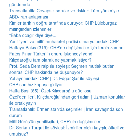
gündemde
Transatlantik: Cevapsız sorular ve riskler: Tüm yönleriyle
ABD-İran anlaşması
Kimler tarihin doğru tarafında duruyor: CHP Lüleburgaz
mitinginden izlenimler
"Baba ocağı" diye diye...
Yeni "yerli ve milli" muhalefet partisi olma yolundaki CHP
Haftaya Bakış (319): CHP’de değişimciler için tercih zamanı
Fatoş Pınar Türker'in onuru işkenceyi yendi
Kılıçdaroğlu tam olarak ne yapmak istiyor?
Prof. Seda Demiralp ile söyleşi: Seçmen mutlak butlan
sonrası CHP hakkında ne düşünüyor?
Yol ayrımındaki CHP | Dr. Edgar Şar ile söyleşi
CHP son hız kopuşa gidiyor
Hafta Başı (85): Özel-Kılıçdaroğlu düellosu
Özel'den ileri, Kılıçdaroğlu'ndan geri adım | Uzman konuklar
ile ortak yayın
Transatlantik: Ermenistan'da seçimler | İran savaşında son
durum
Milli Görüş'ün yenilikçileri, CHP'nin değişimcileri
Dr. Serkan Turgut ile söyleşi: İzmirliler niçin kaygılı, öfkeli ve
umutsuz?