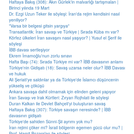
Haftaya Bakış (308): Akın Gürlek'in malvarlığı tartışmaları |
Birinci yılında 19 Mart
Dr. Ezgi Uzun Teker ile söyleşi: İran'da rejim kendisini nasıl
yeniliyor?
"Varsa bir belgesi gitsin yargıya"
Transatlantik: İran savaşı ve Türkiye | Sırada Küba mı var?
Körfez ülkeleri İran savaşını nasıl yaşıyor? | Yusuf el Şerif ile
söyleşi
İBB davası sertleşiyor
Ekrem İmamoğlu'nun zorlu sınavı
Hafta Başı (74): Sırada Türkiye mi var? İBB davasının anlamı
Türkiye'nin Gidişatı (18): Savaş uzarsa neler olur? İBB Davası
ve hukuk
Ali Şeriati'ye saldırılar ya da Türkiye'de İslamcı düşüncenin
yükseliş ve çöküşü
Ankara savaşa dahil olmamak için elinden geleni yapıyor
İran Savaşı ve Irak Kürtleri: Zıryan Rojhılati ile söyleşi
Duran Kalkan ile Devlet Bahçeli'yi buluşturan savaş
Haftaya Bakış (307): Türkiye savaşın neresinde? | İBB
davasının gidişatı
Türkiye'de sahiden Sünni-Şii ayrımı yok mu?
İran rejimi çöker mi? İsrail bölgenin egemen gücü olur mu? |
Prof. Hamit Bozarslan ile söyleşi