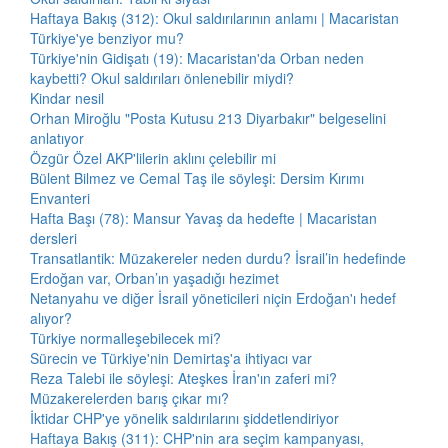
Haftaya Bakış (312): Okul saldırılarının anlamı | Macaristan
Türkiye'ye benziyor mu?
Türkiye'nin Gidişatı (19): Macaristan'da Orban neden
kaybetti? Okul saldırıları önlenebilir miydi?
Kindar nesil
Orhan Miroğlu "Posta Kutusu 213 Diyarbakır" belgeselini
anlatıyor
Özgür Özel AKP'lilerin aklını çelebilir mi
Bülent Bilmez ve Cemal Taş ile söyleşi: Dersim Kırımı
Envanteri
Hafta Başı (78): Mansur Yavaş da hedefte | Macaristan
dersleri
Transatlantik: Müzakereler neden durdu? İsrail’in hedefinde
Erdoğan var, Orban’ın yaşadığı hezimet
Netanyahu ve diğer İsrail yöneticileri niçin Erdoğan'ı hedef
alıyor?
Türkiye normalleşebilecek mi?
Sürecin ve Türkiye'nin Demirtaş'a ihtiyacı var
Reza Talebi ile söyleşi: Ateşkes İran'ın zaferi mi?
Müzakerelerden barış çıkar mı?
İktidar CHP'ye yönelik saldırılarını şiddetlendiriyor
Haftaya Bakış (311): CHP'nin ara seçim kampanyası,