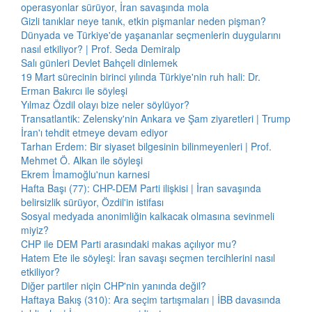
operasyonlar sürüyor, İran savaşında mola
Gizli tanıklar neye tanık, etkin pişmanlar neden pişman?
Dünyada ve Türkiye'de yaşananlar seçmenlerin duygularını
nasıl etkiliyor? | Prof. Seda Demiralp
Salı günleri Devlet Bahçeli dinlemek
19 Mart sürecinin birinci yılında Türkiye'nin ruh hali: Dr.
Erman Bakırcı ile söyleşi
Yılmaz Özdil olayı bize neler söylüyor?
Transatlantik: Zelensky'nin Ankara ve Şam ziyaretleri | Trump
İran'ı tehdit etmeye devam ediyor
Tarhan Erdem: Bir siyaset bilgesinin bilinmeyenleri | Prof.
Mehmet Ö. Alkan ile söyleşi
Ekrem İmamoğlu'nun karnesi
Hafta Başı (77): CHP-DEM Parti ilişkisi | İran savaşında
belirsizlik sürüyor, Özdil'in istifası
Sosyal medyada anonimliğin kalkacak olmasına sevinmeli
miyiz?
CHP ile DEM Parti arasındaki makas açılıyor mu?
Hatem Ete ile söyleşi: İran savaşı seçmen tercihlerini nasıl
etkiliyor?
Diğer partiler niçin CHP'nin yanında değil?
Haftaya Bakış (310): Ara seçim tartışmaları | İBB davasında