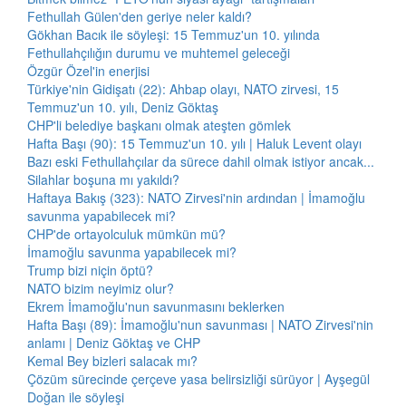
Fethullah Gülen'den geriye neler kaldı?
Gökhan Bacık ile söyleşi: 15 Temmuz'un 10. yılında
Fethullahçılığın durumu ve muhtemel geleceği
Özgür Özel'in enerjisi
Türkiye'nin Gidişatı (22): Ahbap olayı, NATO zirvesi, 15
Temmuz'un 10. yılı, Deniz Göktaş
CHP'li belediye başkanı olmak ateşten gömlek
Hafta Başı (90): 15 Temmuz'un 10. yılı | Haluk Levent olayı
Bazı eski Fethullahçılar da sürece dahil olmak istiyor ancak...
Silahlar boşuna mı yakıldı?
Haftaya Bakış (323): NATO Zirvesi'nin ardından | İmamoğlu
savunma yapabilecek mi?
CHP'de ortayolculuk mümkün mü?
İmamoğlu savunma yapabilecek mi?
Trump bizi niçin öptü?
NATO bizim neyimiz olur?
Ekrem İmamoğlu'nun savunmasını beklerken
Hafta Başı (89): İmamoğlu'nun savunması | NATO Zirvesi'nin
anlamı | Deniz Göktaş ve CHP
Kemal Bey bizleri salacak mı?
Çözüm sürecinde çerçeve yasa belirsizliği sürüyor | Ayşegül
Doğan ile söyleşi