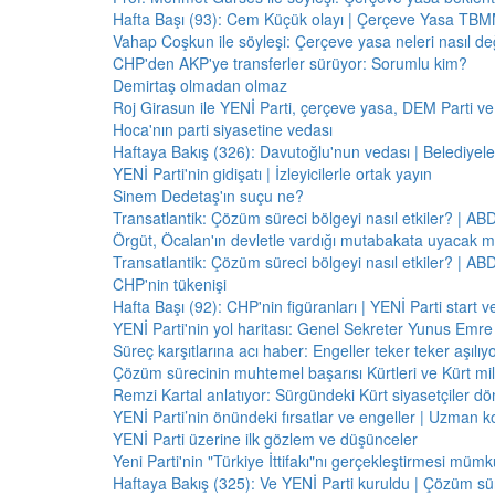
Hafta Başı (93): Cem Küçük olayı | Çerçeve Yasa TBMM
Vahap Coşkun ile söyleşi: Çerçeve yasa neleri nasıl de
CHP'den AKP'ye transferler sürüyor: Sorumlu kim?
Demirtaş olmadan olmaz
Roj Girasun ile YENİ Parti, çerçeve yasa, DEM Parti ve
Hoca'nın parti siyasetine vedası
Haftaya Bakış (326): Davutoğlu'nun vedası | Belediyele
YENİ Parti'nin gidişatı | İzleyicilerle ortak yayın
Sinem Dedetaş'ın suçu ne?
Transatlantik: Çözüm süreci bölgeyi nasıl etkiler? | A
Örgüt, Öcalan'ın devletle vardığı mutabakata uyacak m
Transatlantik: Çözüm süreci bölgeyi nasıl etkiler? | A
CHP'nin tükenişi
Hafta Başı (92): CHP'nin figüranları | YENİ Parti start 
YENİ Parti'nin yol haritası: Genel Sekreter Yunus Emre 
Süreç karşıtlarına acı haber: Engeller teker teker aşılıy
Çözüm sürecinin muhtemel başarısı Kürtleri ve Kürt milliy
Remzi Kartal anlatıyor: Sürgündeki Kürt siyasetçiler dö
YENİ Parti’nin önündeki fırsatlar ve engeller | Uzman k
YENİ Parti üzerine ilk gözlem ve düşünceler
Yeni Parti'nin "Türkiye İttifakı"nı gerçekleştirmesi mü
Haftaya Bakış (325): Ve YENİ Parti kuruldu | Çözüm 