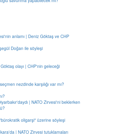
amoğlu savunma yapabilecek mi?
si'nin anlamı | Deniz Göktaş ve CHP
egül Doğan ile söyleşi
 Göktaş olayı | CHP'nin geleceği
n seçmen nezdinde karşılığı var mı?
mı?
Diyarbakır'daydı | NATO Zirvesi'ni beklerken
mü?
"bürokratik oligarşi" üzerine söyleşi
nkara'da | NATO Zirvesi tutuklamaları