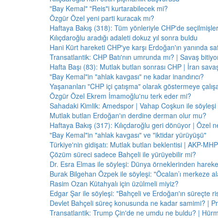
"Bay Kemal" "Reis"i kurtarabilecek mi?
Özgür Özel yeni parti kuracak mı?
Haftaya Bakış (318): Tüm yönleriyle CHP'de seçilmişle
Kılıçdaroğlu aradığı adaleti dokuz yıl sonra buldu
Hani Kürt hareketi CHP'ye karşı Erdoğan'ın yanında saf
Transatlantik: CHP Batı'nın umrunda mı? | Savaş bitiy
Hafta Başı (83): Mutlak butlan sonrası CHP | İran savaş
"Bay Kemal"in "ahlak kavgası" ne kadar inandırıcı?
Yaşananları "CHP içi çatışma" olarak göstermeye çalış
Özgür Özel Ekrem İmamoğlu'nu terk eder mi?
Sahadaki Kimlik: Amedspor | Vahap Coşkun ile söyleşi
Mutlak butlan Erdoğan'ın derdine derman olur mu?
Haftaya Bakış (317): Kılıçdaroğlu geri dönüyor | Özel 
"Bay Kemal"in "ahlak kavgası" ve "iktidar yürüyüşü"
Türkiye'nin gidişatı: Mutlak butlan beklentisi | AKP-MHP
Çözüm süreci sadece Bahçeli ile yürüyebilir mi?
Dr. Esra Elmas ile söyleşi: Dünya örneklerinden hareke
Burak Bilgehan Özpek ile söyleşi: "Öcalan’ı merkeze ala
Rasim Ozan Kütahyalı için üzülmeli miyiz?
Edgar Şar ile söyleşi: "Bahçeli ve Erdoğan'ın süreçte risk
Devlet Bahçeli süreç konusunda ne kadar samimi? | Pr
Transatlantik: Trump Çin'de ne umdu ne buldu? | Hür