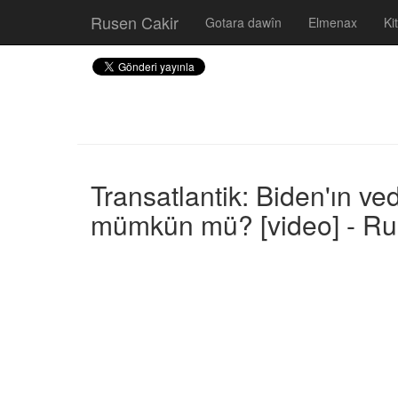
Rusen Cakir
Gotara dawîn
Elmenax
Ki
Transatlantik: Biden'ın v
mümkün mü? [video] - Ru