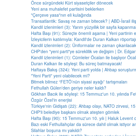
Önce sürgündeki Kürt siyasetçiler dönecek
Yeni ana muhalefet partisini beklerken
"Çerçeve yasa"nın eli kulağında
Transatlantik: Savaş ne zaman bitecek? | ABD-İsrail il
Kandil izlenimleri (3): Yarım yüzyıllık bir sayfa kapanm
Hafta Başı (91): Süreçte önemli aşama | Yeni partinin e
İzleyicilerin katılımıyla: Kandil'de Duran Kalkan röporta
Kandil izlenimleri (2): Üniformalar ne zaman çıkarılaca
CHP'den "yeni parti"ye süreklilik ve değişim | Dr. Edgar 
Kandil izlenimleri (1): Cümleler Öcalan ile başlıyor Öcala
Duran Kalkan ile söyleşi: Bu süreç batmayacak!
Haftaya Bakış (324): Yeni parti yolda | Ahbap soruştur
"Yeni Parti" yeni olabilecek mi?
Bitmek bilmez “FETÖ’nün siyasi ayağı” tartışmaları
Fethullah Gülen'den geriye neler kaldı?
Gökhan Bacık ile söyleşi: 15 Temmuz'un 10. yılında Fe
Özgür Özel'in enerjisi
Türkiye'nin Gidişatı (22): Ahbap olayı, NATO zirvesi, 1
CHP'li belediye başkanı olmak ateşten gömlek
Hafta Başı (90): 15 Temmuz'un 10. yılı | Haluk Levent o
Bazı eski Fethullahçılar da sürece dahil olmak istiyor a
Silahlar boşuna mı yakıldı?