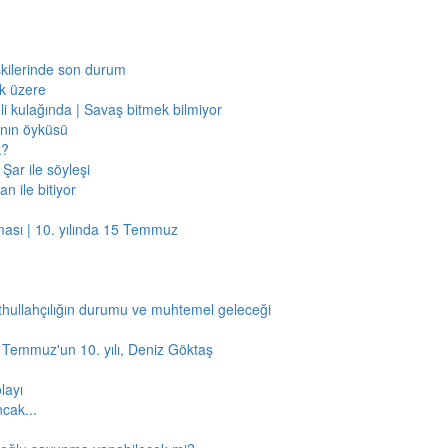
işkilerinde son durum
ak üzere
li kulağında | Savaş bitmek bilmiyor
jının öyküsü
k?
Şar ile söyleşi
n ile bitiyor
ması | 10. yılında 15 Temmuz
thullahçılığın durumu ve muhtemel geleceği
5 Temmuz'un 10. yılı, Deniz Göktaş
layı
ncak...