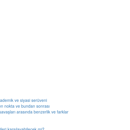
kademik ve siyasi serüveni
en nokta ve bundan sonrası
savaşları arasında benzerlik ve farklar
leri karşılayabilecek mi?