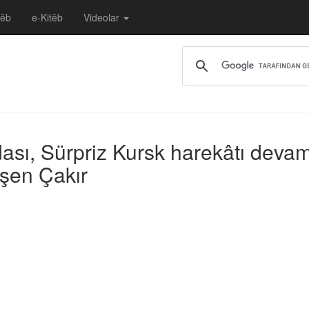
têb
e-Kitêb
Videolar
edası, Sürpriz Kursk harekâtı deva
şen Çakır