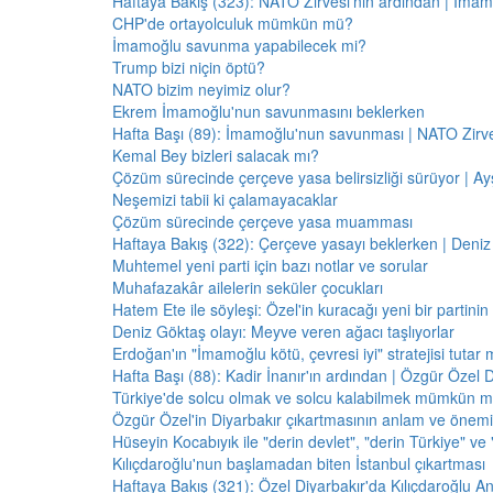
Haftaya Bakış (323): NATO Zirvesi'nin ardından | İm
CHP'de ortayolculuk mümkün mü?
İmamoğlu savunma yapabilecek mi?
Trump bizi niçin öptü?
NATO bizim neyimiz olur?
Ekrem İmamoğlu'nun savunmasını beklerken
Hafta Başı (89): İmamoğlu'nun savunması | NATO Zirve
Kemal Bey bizleri salacak mı?
Çözüm sürecinde çerçeve yasa belirsizliği sürüyor | Ayş
Neşemizi tabii ki çalamayacaklar
Çözüm sürecinde çerçeve yasa muamması
Haftaya Bakış (322): Çerçeve yasayı beklerken | Deniz
Muhtemel yeni parti için bazı notlar ve sorular
Muhafazakâr ailelerin seküler çocukları
Hatem Ete ile söyleşi: Özel'in kuracağı yeni bir partini
Deniz Göktaş olayı: Meyve veren ağacı taşlıyorlar
Erdoğan'ın "İmamoğlu kötü, çevresi iyi" stratejisi tutar 
Hafta Başı (88): Kadir İnanır'ın ardından | Özgür Özel 
Türkiye'de solcu olmak ve solcu kalabilmek mümkün 
Özgür Özel'in Diyarbakır çıkartmasının anlam ve önemi
Hüseyin Kocabıyık ile "derin devlet", "derin Türkiye" ve 
Kılıçdaroğlu'nun başlamadan biten İstanbul çıkartması
Haftaya Bakış (321): Özel Diyarbakır'da Kılıçdaroğlu A