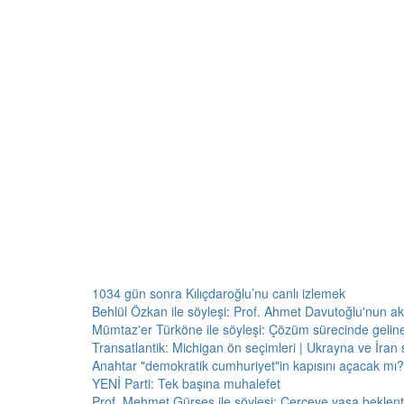
1034 gün sonra Kılıçdaroğlu’nu canlı izlemek
Behlül Özkan ile söyleşi: Prof. Ahmet Davutoğlu'nun a
Mümtaz'er Türköne ile söyleşi: Çözüm sürecinde gelin
Transatlantik: Michigan ön seçimleri | Ukrayna ve İran 
Anahtar "demokratik cumhuriyet"in kapısını açacak mı?
YENİ Parti: Tek başına muhalefet
Prof. Mehmet Gürses ile söyleşi: Çerçeve yasa beklenti