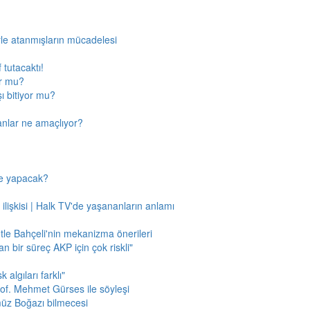
rle atanmışların mücadelesi
 tutacaktı!
or mu?
ı bitiyor mu?
anlar ne amaçlıyor?
ne yapacak?
 ilişkisi | Halk TV'de yaşananların anlamı
tle Bahçeli'nin mekanizma önerileri
n bir süreç AKP için çok riskli"
 algıları farklı"
of. Mehmet Gürses ile söyleşi
müz Boğazı bilmecesi