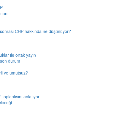
HP
amanı
n sonrası CHP hakkında ne düşünüyor?
klar ile ortak yayın
a son durum
fkeli ve umutsuz?
toplantısını anlatıyor
eleceği