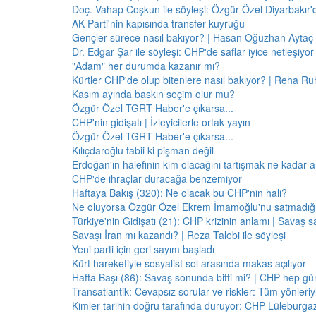
Doç. Vahap Coşkun ile söyleşi: Özgür Özel Diyarbakır
AK Parti'nin kapısında transfer kuyruğu
Gençler sürece nasıl bakıyor? | Hasan Oğuzhan Aytaç 
Dr. Edgar Şar ile söyleşi: CHP'de saflar iyice netleşiyor
"Adam" her durumda kazanır mı?
Kürtler CHP'de olup bitenlere nasıl bakıyor? | Reha Ruh
Kasım ayında baskın seçim olur mu?
Özgür Özel TGRT Haber'e çıkarsa...
CHP'nin gidişatı | İzleyicilerle ortak yayın
Özgür Özel TGRT Haber'e çıkarsa...
Kılıçdaroğlu tabii ki pişman değil
Erdoğan'ın halefinin kim olacağını tartışmak ne kadar a
CHP'de ihraçlar duracağa benzemiyor
Haftaya Bakış (320): Ne olacak bu CHP'nin hali?
Ne oluyorsa Özgür Özel Ekrem İmamoğlu'nu satmadığı 
Türkiye'nin Gidişatı (21): CHP krizinin anlamı | Savaş s
Savaşı İran mı kazandı? | Reza Talebi ile söyleşi
Yeni parti için geri sayım başladı
Kürt hareketiyle sosyalist sol arasında makas açılıyor
Hafta Başı (86): Savaş sonunda bitti mi? | CHP hep 
Transatlantik: Cevapsız sorular ve riskler: Tüm yönler
Kimler tarihin doğru tarafında duruyor: CHP Lüleburga