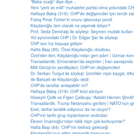
"Baba ocağı" diye diye...
Yeni "yerli ve milli" muhalefet partisi olma yolundaki C
Haftaya Bakış (319): CHP’de değişimciler için tercih z
Fatoş Pınar Türker'in onuru işkenceyi yendi
Kılıçdaroğlu tam olarak ne yapmak istiyor?
Prof. Seda Demiralp ile söyleşi: Seçmen mutlak butla
Yol ayrımındaki CHP | Dr. Edgar Şar ile söyleşi
CHP son hız kopuşa gidiyor
Hafta Başı (85): Özel-Kılıçdaroğlu düellosu
Özel'den ileri, Kılıçdaroğlu'ndan geri adım | Uzman konu
Transatlantik: Ermenistan'da seçimler | İran savaşınd
Milli Görüş'ün yenilikçileri, CHP'nin değişimcileri
Dr. Serkan Turgut ile söyleşi: İzmirliler niçin kaygılı, ö
Ve Bahçeli de Kılıçdaroğlu dedi
CHP'de taraflar anlaşabilir mi?
Haftaya Bakış (319): CHP krizi sürüyor
Hüseyin Çelik ve Figen Çalıkuşu "Adalet Hemen Şimdi!" 
Transatlantik: Trump-Netanyahu gerilimi | NATO'nun g
Evet, tarihe tanıklık ediyoruz da ne oluyor?
CHP'nin tarihi grup toplantısının ardından
Ekrem İmamoğlu'ndan hâlâ niçin çok korkuyorlar?
Hafta Başı (84): CHP'nin belirsiz geleceği
Kılıçdaroğlu'nun etkin pişmanlık başvurusu