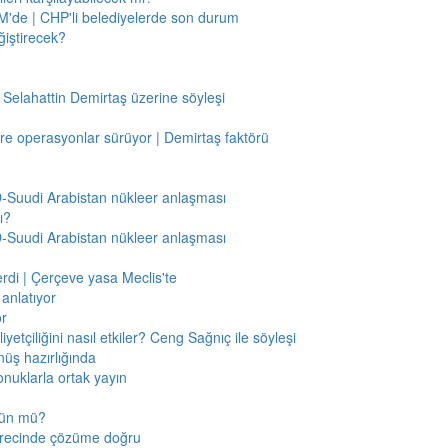
'de | CHP'li belediyelerde son durum
ğiştirecek?
 Selahattin Demirtaş üzerine söyleşi
re operasyonlar sürüyor | Demirtaş faktörü
BD-Suudi Arabistan nükleer anlaşması
ı?
BD-Suudi Arabistan nükleer anlaşması
verdi | Çerçeve yasa Meclis'te
anlatıyor
or
etçiliğini nasıl etkiler? Ceng Sağnıç ile söyleşi
nüş hazırlığında
onuklarla ortak yayın
mkün mü?
sürecinde çözüme doğru