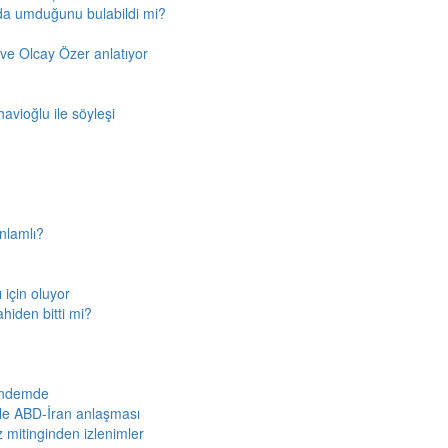
'da umduğunu bulabildi mi?
ve Olcay Özer anlatıyor
avioğlu ile söyleşi
nlamlı?
için oluyor
ahiden bitti mi?
gündemde
iyle ABD-İran anlaşması
z mitinginden izlenimler