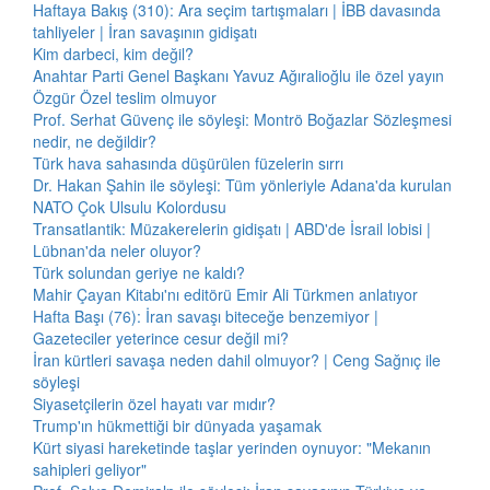
Haftaya Bakış (310): Ara seçim tartışmaları | İBB davasında
tahliyeler | İran savaşının gidişatı
Kim darbeci, kim değil?
Anahtar Parti Genel Başkanı Yavuz Ağıralioğlu ile özel yayın
Özgür Özel teslim olmuyor
Prof. Serhat Güvenç ile söyleşi: Montrö Boğazlar Sözleşmesi
nedir, ne değildir?
Türk hava sahasında düşürülen füzelerin sırrı
Dr. Hakan Şahin ile söyleşi: Tüm yönleriyle Adana'da kurulan
NATO Çok Ulsulu Kolordusu
Transatlantik: Müzakerelerin gidişatı | ABD'de İsrail lobisi |
Lübnan'da neler oluyor?
Türk solundan geriye ne kaldı?
Mahir Çayan Kitabı'nı editörü Emir Ali Türkmen anlatıyor
Hafta Başı (76): İran savaşı biteceğe benzemiyor |
Gazeteciler yeterince cesur değil mi?
İran kürtleri savaşa neden dahil olmuyor? | Ceng Sağnıç ile
söyleşi
Siyasetçilerin özel hayatı var mıdır?
Trump'ın hükmettiği bir dünyada yaşamak
Kürt siyasi hareketinde taşlar yerinden oynuyor: "Mekanın
sahipleri geliyor"