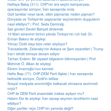
Haftaya Bakış (311): CHP'nin ara seçim kampanyası,
operasyonlar sürüyor, İran savaşında mola
Gizli tanıklar neye tanık, etkin pişmanlar neden pişman?
Dünyada ve Türkiye'de yaşananlar seçmenlerin duygularını
nasıl etkiliyor? | Prof. Seda Demiralp
Salı günleri Devlet Bahçeli dinlemek
19 Mart sürecinin birinci yılında Türkiye'nin ruh hali: Dr.
Erman Bakırcı ile söyleşi
Yılmaz Özdil olayı bize neler söylüyor?
Transatlantik: Zelensky'nin Ankara ve Şam ziyaretleri | Trump
İran'ı tehdit etmeye devam ediyor
Tarhan Erdem: Bir siyaset bilgesinin bilinmeyenleri | Prof.
Mehmet Ö. Alkan ile söyleşi
Ekrem İmamoğlu'nun karnesi
Hafta Başı (77): CHP-DEM Parti ilişkisi | İran savaşında
belirsizlik sürüyor, Özdil'in istifası
Sosyal medyada anonimliğin kalkacak olmasına sevinmeli
miyiz?
CHP ile DEM Parti arasındaki makas açılıyor mu?
Hatem Ete ile söyleşi: İran savaşı seçmen tercihlerini nasıl
etkiliyor?
Diğer partiler niçin CHP'nin yanında değil?