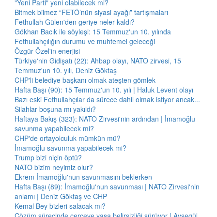
"Yeni Parti" yeni olabilecek mi?
Bitmek bilmez “FETÖ’nün siyasi ayağı” tartışmaları
Fethullah Gülen'den geriye neler kaldı?
Gökhan Bacık ile söyleşi: 15 Temmuz'un 10. yılında
Fethullahçılığın durumu ve muhtemel geleceği
Özgür Özel'in enerjisi
Türkiye'nin Gidişatı (22): Ahbap olayı, NATO zirvesi, 15
Temmuz'un 10. yılı, Deniz Göktaş
CHP'li belediye başkanı olmak ateşten gömlek
Hafta Başı (90): 15 Temmuz'un 10. yılı | Haluk Levent olayı
Bazı eski Fethullahçılar da sürece dahil olmak istiyor ancak...
Silahlar boşuna mı yakıldı?
Haftaya Bakış (323): NATO Zirvesi'nin ardından | İmamoğlu
savunma yapabilecek mi?
CHP'de ortayolculuk mümkün mü?
İmamoğlu savunma yapabilecek mi?
Trump bizi niçin öptü?
NATO bizim neyimiz olur?
Ekrem İmamoğlu'nun savunmasını beklerken
Hafta Başı (89): İmamoğlu'nun savunması | NATO Zirvesi'nin
anlamı | Deniz Göktaş ve CHP
Kemal Bey bizleri salacak mı?
Çözüm sürecinde çerçeve yasa belirsizliği sürüyor | Ayşegül