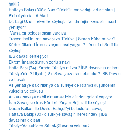
haklı?
Haftaya Bakış (308): Akın Gürlek'in malvarlığı tartışmaları |
Birinci yılında 19 Mart
Dr. Ezgi Uzun Teker ile söyleşi: İran'da rejim kendisini nasıl
yeniliyor?
"Varsa bir belgesi gitsin yargıya"
Transatlantik: İran savaşı ve Türkiye | Sırada Küba mı var?
Körfez ülkeleri İran savaşını nasıl yaşıyor? | Yusuf el Şerif ile
söyleşi
İBB davası sertleşiyor
Ekrem İmamoğlu'nun zorlu sınavı
Hafta Başı (74): Sırada Türkiye mi var? İBB davasının anlamı
Türkiye'nin Gidişatı (18): Savaş uzarsa neler olur? İBB Davası
ve hukuk
Ali Şeriati'ye saldırılar ya da Türkiye'de İslamcı düşüncenin
yükseliş ve çöküşü
Ankara savaşa dahil olmamak için elinden geleni yapıyor
İran Savaşı ve Irak Kürtleri: Zıryan Rojhılati ile söyleşi
Duran Kalkan ile Devlet Bahçeli'yi buluşturan savaş
Haftaya Bakış (307): Türkiye savaşın neresinde? | İBB
davasının gidişatı
Türkiye'de sahiden Sünni-Şii ayrımı yok mu?