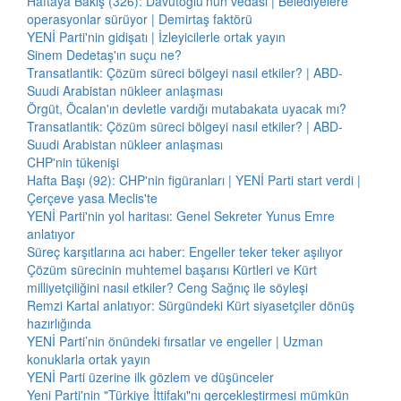
Haftaya Bakış (326): Davutoğlu'nun vedası | Belediyelere
operasyonlar sürüyor | Demirtaş faktörü
YENİ Parti'nin gidişatı | İzleyicilerle ortak yayın
Sinem Dedetaş'ın suçu ne?
Transatlantik: Çözüm süreci bölgeyi nasıl etkiler? | ABD-
Suudi Arabistan nükleer anlaşması
Örgüt, Öcalan'ın devletle vardığı mutabakata uyacak mı?
Transatlantik: Çözüm süreci bölgeyi nasıl etkiler? | ABD-
Suudi Arabistan nükleer anlaşması
CHP'nin tükenişi
Hafta Başı (92): CHP'nin figüranları | YENİ Parti start verdi |
Çerçeve yasa Meclis'te
YENİ Parti'nin yol haritası: Genel Sekreter Yunus Emre
anlatıyor
Süreç karşıtlarına acı haber: Engeller teker teker aşılıyor
Çözüm sürecinin muhtemel başarısı Kürtleri ve Kürt
milliyetçiliğini nasıl etkiler? Ceng Sağnıç ile söyleşi
Remzi Kartal anlatıyor: Sürgündeki Kürt siyasetçiler dönüş
hazırlığında
YENİ Parti’nin önündeki fırsatlar ve engeller | Uzman
konuklarla ortak yayın
YENİ Parti üzerine ilk gözlem ve düşünceler
Yeni Parti'nin "Türkiye İttifakı"nı gerçekleştirmesi mümkün