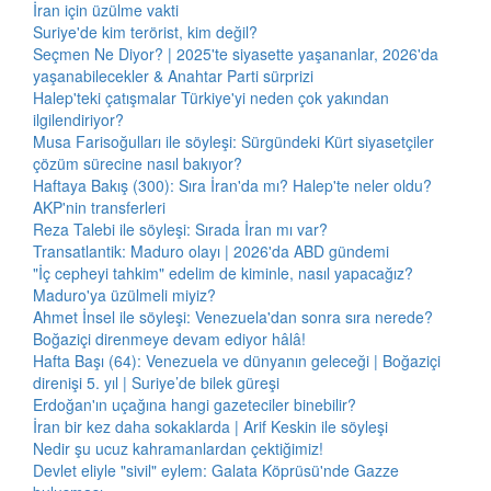
İran için üzülme vakti
Suriye'de kim terörist, kim değil?
Seçmen Ne Diyor? | 2025'te siyasette yaşananlar, 2026'da
yaşanabilecekler & Anahtar Parti sürprizi
Halep'teki çatışmalar Türkiye'yi neden çok yakından
ilgilendiriyor?
Musa Farisoğulları ile söyleşi: Sürgündeki Kürt siyasetçiler
çözüm sürecine nasıl bakıyor?
Haftaya Bakış (300): Sıra İran'da mı? Halep'te neler oldu?
AKP'nin transferleri
Reza Talebi ile söyleşi: Sırada İran mı var?
Transatlantik: Maduro olayı | 2026'da ABD gündemi
"İç cepheyi tahkim" edelim de kiminle, nasıl yapacağız?
Maduro'ya üzülmeli miyiz?
Ahmet İnsel ile söyleşi: Venezuela'dan sonra sıra nerede?
Boğaziçi direnmeye devam ediyor hâlâ!
Hafta Başı (64): Venezuela ve dünyanın geleceği | Boğaziçi
direnişi 5. yıl | Suriye’de bilek güreşi
Erdoğan'ın uçağına hangi gazeteciler binebilir?
İran bir kez daha sokaklarda | Arif Keskin ile söyleşi
Nedir şu ucuz kahramanlardan çektiğimiz!
Devlet eliyle "sivil" eylem: Galata Köprüsü'nde Gazze