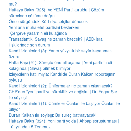
mü?
Haftaya Bakış (325): Ve YENİ Parti kuruldu | Çözüm
sürecinde çözüme doğru
Önce sürgündeki Kürt siyasetçiler dönecek
Yeni ana muhalefet partisini beklerken
"Çerçeve yasa"nın eli kulağında
Transatlantik: Savaş ne zaman bitecek? | ABD-İsrail
ilişkilerinde son durum
Kandil izlenimleri (3): Yarım yüzyıllık bir sayfa kapanmak
üzere
Hafta Başı (91): Süreçte önemli aşama | Yeni partinin eli
kulağında | Savaş bitmek bilmiyor
İzleyicilerin katılımıyla: Kandil'de Duran Kalkan röportajının
öyküsü
Kandil izlenimleri (2): Üniformalar ne zaman çıkarılacak?
CHP'den "yeni parti"ye süreklilik ve değişim | Dr. Edgar Şar
ile söyleşi
Kandil izlenimleri (1): Cümleler Öcalan ile başlıyor Öcalan ile
bitiyor
Duran Kalkan ile söyleşi: Bu süreç batmayacak!
Haftaya Bakış (324): Yeni parti yolda | Ahbap soruşturması |
10. yılında 15 Temmuz