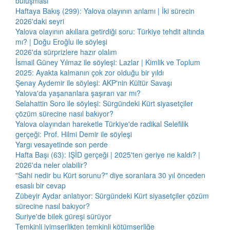
buluşması
Haftaya Bakış (299): Yalova olayının anlamı | İki sürecin
2026'daki seyri
Yalova olayının akıllara getirdiği soru: Türkiye tehdit altında
mı? | Doğu Eroğlu ile söyleşi
2026'da sürprizlere hazır olalım
İsmail Güney Yılmaz ile söyleşi: Lazlar | Kimlik ve Toplum
2025: Ayakta kalmanın çok zor olduğu bir yıldı
Şenay Aydemir ile söyleşi: AKP'nin Kültür Savaşı
Yalova'da yaşananlara şaşıran var mı?
Selahattin Soro ile söyleşi: Sürgündeki Kürt siyasetçiler
çözüm sürecine nasıl bakıyor?
Yalova olayından hareketle Türkiye'de radikal Selefilik
gerçeği: Prof. Hilmi Demir ile söyleşi
Yargı vesayetinde son perde
Hafta Başı (63): IŞİD gerçeği | 2025'ten geriye ne kaldı? |
2026'da neler olabilir?
"Sahi nedir bu Kürt sorunu?" diye soranlara 30 yıl önceden
esaslı bir cevap
Zübeyir Aydar anlatıyor: Sürgündeki Kürt siyasetçiler çözüm
sürecine nasıl bakıyor?
Suriye'de bilek güreşi sürüyor
Temkinli iyimserlikten temkinli kötümserliğe