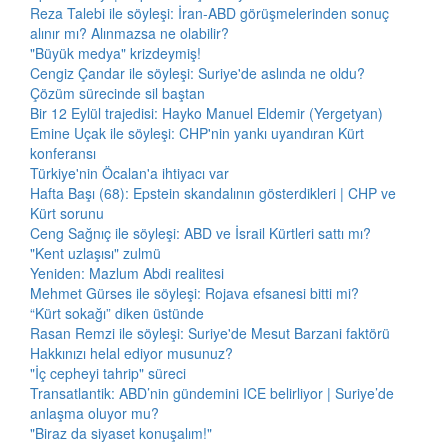
Reza Talebi ile söyleşi: İran-ABD görüşmelerinden sonuç
alınır mı? Alınmazsa ne olabilir?
"Büyük medya" krizdeymiş!
Cengiz Çandar ile söyleşi: Suriye'de aslında ne oldu?
Çözüm sürecinde sil baştan
Bir 12 Eylül trajedisi: Hayko Manuel Eldemir (Yergetyan)
Emine Uçak ile söyleşi: CHP'nin yankı uyandıran Kürt
konferansı
Türkiye'nin Öcalan'a ihtiyacı var
Hafta Başı (68): Epstein skandalının gösterdikleri | CHP ve
Kürt sorunu
Ceng Sağnıç ile söyleşi: ABD ve İsrail Kürtleri sattı mı?
"Kent uzlaşısı" zulmü
Yeniden: Mazlum Abdi realitesi
Mehmet Gürses ile söyleşi: Rojava efsanesi bitti mi?
“Kürt sokağı” diken üstünde
Rasan Remzi ile söyleşi: Suriye'de Mesut Barzani faktörü
Hakkınızı helal ediyor musunuz?
"İç cepheyi tahrip" süreci
Transatlantik: ABD’nin gündemini ICE belirliyor | Suriye’de
anlaşma oluyor mu?
"Biraz da siyaset konuşalım!"