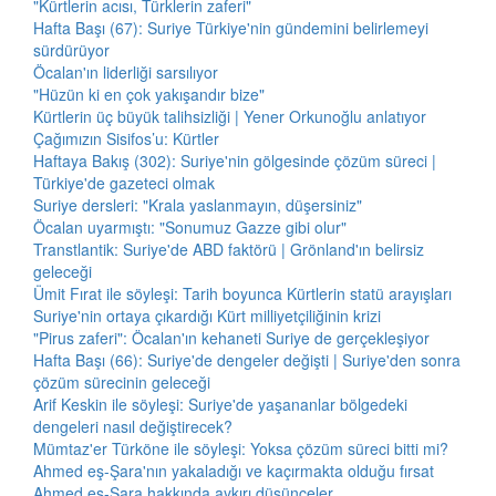
"Kürtlerin acısı, Türklerin zaferi"
Hafta Başı (67): Suriye Türkiye'nin gündemini belirlemeyi
sürdürüyor
Öcalan'ın liderliği sarsılıyor
"Hüzün ki en çok yakışandır bize"
Kürtlerin üç büyük talihsizliği | Yener Orkunoğlu anlatıyor
Çağımızın Sisifos’u: Kürtler
Haftaya Bakış (302): Suriye'nin gölgesinde çözüm süreci |
Türkiye'de gazeteci olmak
Suriye dersleri: "Krala yaslanmayın, düşersiniz"
Öcalan uyarmıştı: "Sonumuz Gazze gibi olur"
Transtlantik: Suriye'de ABD faktörü | Grönland'ın belirsiz
geleceği
Ümit Fırat ile söyleşi: Tarih boyunca Kürtlerin statü arayışları
Suriye'nin ortaya çıkardığı Kürt milliyetçiliğinin krizi
"Pirus zaferi": Öcalan'ın kehaneti Suriye de gerçekleşiyor
Hafta Başı (66): Suriye'de dengeler değişti | Suriye'den sonra
çözüm sürecinin geleceği
Arif Keskin ile söyleşi: Suriye'de yaşananlar bölgedeki
dengeleri nasıl değiştirecek?
Mümtaz'er Türköne ile söyleşi: Yoksa çözüm süreci bitti mi?
Ahmed eş-Şara'nın yakaladığı ve kaçırmakta olduğu fırsat
Ahmed eş-Şara hakkında aykırı düşünceler