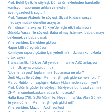
Prof. Betül Çelik ile söyleşi: Dünya örneklerinden hareketle
komisyon raporunun artıları ve eksileri
Evet, gazetecilik suçtur!
Prof. Yaman Akdeniz ile söyleşi: Siyasi iktidarın sosyal
medyayı mutlak denetim arayışları
Yeni dinsel hareketler Türkiye'de niçin etkili olamıyor?
Gündüz Vassaf ile söyleşi: Baba olmayı istemek, baba olmayı
beklemek ve baba olmak
Yine yeniden: Din elden gidiyor
Rapor bitti süreç sürüyor
Komisyon raporu çözüm için yeterli mi? | Uzman konuklarla
ortak yayın
Transatlantik: Türkiye-AB yeniden | İran ile ABD anlaşıyor
mu? | Ukrayna unutuldu mu?
"Liderler zirvesi" toplanır mı? Toplanırsa ne olur?
Ümit Akçay ile söyleşi: Mehmet Şimşek giderse neler olur?
Marco Rubio'nun yaptığını Hakan Fidan neden yapmıyor?
Prof. Üstün Ergüder ile söyleşi: Türkiye'de burjuvazi var mı?
CHP'nin cumhurbaşkanı adayı kim olacak?
Hafta Başı (70): SDG Münih’te, Heyet İmralı’da, Akın Gürlek
ile yeni dönem, Mehmet Şimşek gidici mi?
Yine yeniden: Mazlum Abdi realitesi