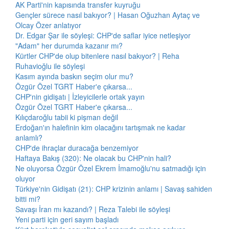
AK Parti'nin kapısında transfer kuyruğu
Gençler sürece nasıl bakıyor? | Hasan Oğuzhan Aytaç ve
Olcay Özer anlatıyor
Dr. Edgar Şar ile söyleşi: CHP'de saflar iyice netleşiyor
"Adam" her durumda kazanır mı?
Kürtler CHP'de olup bitenlere nasıl bakıyor? | Reha
Ruhavioğlu ile söyleşi
Kasım ayında baskın seçim olur mu?
Özgür Özel TGRT Haber'e çıkarsa...
CHP'nin gidişatı | İzleyicilerle ortak yayın
Özgür Özel TGRT Haber'e çıkarsa...
Kılıçdaroğlu tabii ki pişman değil
Erdoğan'ın halefinin kim olacağını tartışmak ne kadar
anlamlı?
CHP'de ihraçlar duracağa benzemiyor
Haftaya Bakış (320): Ne olacak bu CHP'nin hali?
Ne oluyorsa Özgür Özel Ekrem İmamoğlu'nu satmadığı için
oluyor
Türkiye'nin Gidişatı (21): CHP krizinin anlamı | Savaş sahiden
bitti mi?
Savaşı İran mı kazandı? | Reza Talebi ile söyleşi
Yeni parti için geri sayım başladı