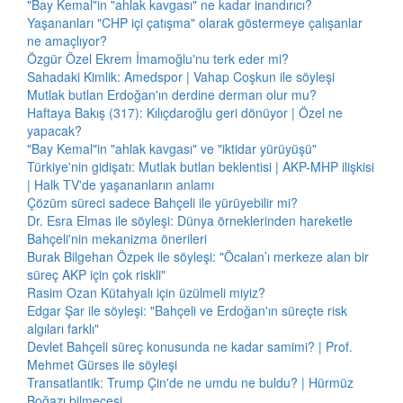
"Bay Kemal"in "ahlak kavgası" ne kadar inandırıcı?
Yaşananları "CHP içi çatışma" olarak göstermeye çalışanlar
ne amaçlıyor?
Özgür Özel Ekrem İmamoğlu'nu terk eder mi?
Sahadaki Kimlik: Amedspor | Vahap Coşkun ile söyleşi
Mutlak butlan Erdoğan'ın derdine derman olur mu?
Haftaya Bakış (317): Kılıçdaroğlu geri dönüyor | Özel ne
yapacak?
"Bay Kemal"in "ahlak kavgası" ve "iktidar yürüyüşü"
Türkiye'nin gidişatı: Mutlak butlan beklentisi | AKP-MHP ilişkisi
| Halk TV'de yaşananların anlamı
Çözüm süreci sadece Bahçeli ile yürüyebilir mi?
Dr. Esra Elmas ile söyleşi: Dünya örneklerinden hareketle
Bahçeli'nin mekanizma önerileri
Burak Bilgehan Özpek ile söyleşi: "Öcalan’ı merkeze alan bir
süreç AKP için çok riskli"
Rasim Ozan Kütahyalı için üzülmeli miyiz?
Edgar Şar ile söyleşi: "Bahçeli ve Erdoğan'ın süreçte risk
algıları farklı"
Devlet Bahçeli süreç konusunda ne kadar samimi? | Prof.
Mehmet Gürses ile söyleşi
Transatlantik: Trump Çin'de ne umdu ne buldu? | Hürmüz
Boğazı bilmecesi