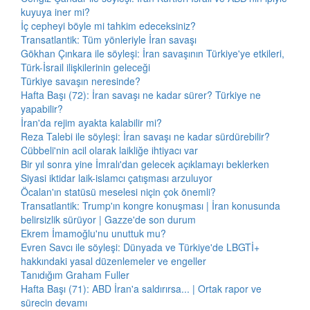
kuyuya iner mi?
İç cepheyi böyle mi tahkim edeceksiniz?
Transatlantik: Tüm yönleriyle İran savaşı
Gökhan Çınkara ile söyleşi: İran savaşının Türkiye'ye etkileri,
Türk-İsrail ilişkilerinin geleceği
Türkiye savaşın neresinde?
Hafta Başı (72): İran savaşı ne kadar sürer? Türkiye ne
yapabilir?
İran'da rejim ayakta kalabilir mi?
Reza Talebi ile söyleşi: İran savaşı ne kadar sürdürebilir?
Cübbeli'nin acil olarak laikliğe ihtiyacı var
Bir yıl sonra yine İmralı'dan gelecek açıklamayı beklerken
Siyasi iktidar laik-islamcı çatışması arzuluyor
Öcalan'ın statüsü meselesi niçin çok önemli?
Transatlantik: Trump'ın kongre konuşması | İran konusunda
belirsizlik sürüyor | Gazze'de son durum
Ekrem İmamoğlu'nu unuttuk mu?
Evren Savcı ile söyleşi: Dünyada ve Türkiye'de LBGTİ+
hakkındaki yasal düzenlemeler ve engeller
Tanıdığım Graham Fuller
Hafta Başı (71): ABD İran'a saldırırsa... | Ortak rapor ve
sürecin devamı