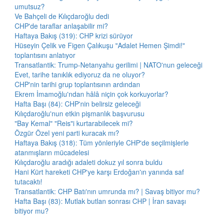
umutsuz?
Ve Bahçeli de Kılıçdaroğlu dedi
CHP'de taraflar anlaşabilir mi?
Haftaya Bakış (319): CHP krizi sürüyor
Hüseyin Çelik ve Figen Çalıkuşu "Adalet Hemen Şimdi!"
toplantısını anlatıyor
Transatlantik: Trump-Netanyahu gerilimi | NATO'nun geleceği
Evet, tarihe tanıklık ediyoruz da ne oluyor?
CHP'nin tarihi grup toplantısının ardından
Ekrem İmamoğlu'ndan hâlâ niçin çok korkuyorlar?
Hafta Başı (84): CHP'nin belirsiz geleceği
Kılıçdaroğlu'nun etkin pişmanlık başvurusu
"Bay Kemal" "Reis"i kurtarabilecek mi?
Özgür Özel yeni parti kuracak mı?
Haftaya Bakış (318): Tüm yönleriyle CHP'de seçilmişlerle
atanmışların mücadelesi
Kılıçdaroğlu aradığı adaleti dokuz yıl sonra buldu
Hani Kürt hareketi CHP'ye karşı Erdoğan'ın yanında saf
tutacaktı!
Transatlantik: CHP Batı'nın umrunda mı? | Savaş bitiyor mu?
Hafta Başı (83): Mutlak butlan sonrası CHP | İran savaşı
bitiyor mu?