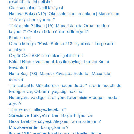
rekabetin tarihi gelişimi
Okul saldırıları: Tabii ki siyasi
Haftaya Bakış (312): Okul saldırılarının anlamı | Macaristan
Türkiye'ye benziyor mu?
Türkiye'nin Gidişatı (19): Macaristan'da Orban neden
kaybetti? Okul saldırıları önlenebilir miydi?
Kindar nesil
Orhan Miroğlu "Posta Kutusu 213 Diyarbakır" belgeselini
anlatıyor
Özgür Özel AKP'lilerin aklını çelebilir mi
Bülent Bilmez ve Cemal Taş ile söyleşi: Dersim Kırımı
Envanteri
Hafta Başı (78): Mansur Yavaş da hedefte | Macaristan
dersleri
Transatlantik: Müzakereler neden durdu? İsrail’in hedefinde
Erdoğan var, Orban’ın yaşadığı hezimet
Netanyahu ve diğer İsrail yöneticileri niçin Erdoğan'ı hedef
alıyor?
Türkiye normalleşebilecek mi?
Sürecin ve Türkiye'nin Demirtaş'a ihtiyacı var
Reza Talebi ile söyleşi: Ateşkes İran'ın zaferi mi?
Müzakerelerden barış çıkar mı?
İktidar CHP'ye yönelik saldırılarını şiddetlendiriyor