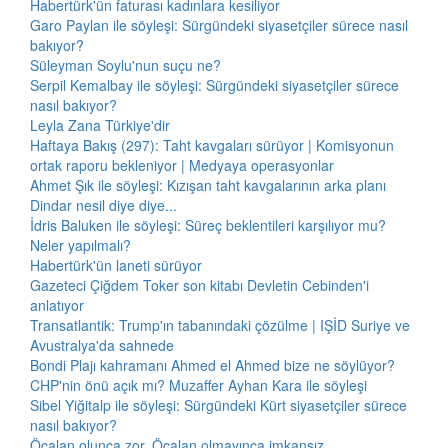
Habertürk'ün faturası kadınlara kesiliyor
Garo Paylan ile söyleşi: Sürgündeki siyasetçiler sürece nasıl
bakıyor?
Süleyman Soylu'nun suçu ne?
Serpil Kemalbay ile söyleşi: Sürgündeki siyasetçiler sürece
nasıl bakıyor?
Leyla Zana Türkiye'dir
Haftaya Bakış (297): Taht kavgaları sürüyor | Komisyonun
ortak raporu bekleniyor | Medyaya operasyonlar
Ahmet Şık ile söyleşi: Kızışan taht kavgalarının arka planı
Dindar nesil diye diye...
İdris Baluken ile söyleşi: Süreç beklentileri karşılıyor mu?
Neler yapılmalı?
Habertürk'ün laneti sürüyor
Gazeteci Çiğdem Toker son kitabı Devletin Cebinden'i
anlatıyor
Transatlantik: Trump'ın tabanındaki çözülme | IŞİD Suriye ve
Avustralya'da sahnede
Bondi Plajı kahramanı Ahmed el Ahmed bize ne söylüyor?
CHP'nin önü açık mı? Muzaffer Ayhan Kara ile söyleşi
Sibel Yiğitalp ile söyleşi: Sürgündeki Kürt siyasetçiler sürece
nasıl bakıyor?
Öcalan olunca zor, Öcalan olmayınca imkansız