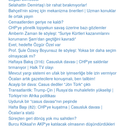
Selahattin Demirtaş'ı bir rahat bırakmıyorlar!
Bahçeli'nin süreç için mekanizma önerileri | Uzman konuklar
ile ortak yayın
Cemaatlerden geriye ne kaldı?
CHP'ye yönelik topyekun savaş üzerine bazı gözlemler
Amberin Zaman ile söyleşi: "Suriye Kürtleri kazanımlarını
korumanın Şam'dan geçtiğini kavradı"
Evet, hedefte Özgür Özel var
Prof. Şule Özsoy Boyunsuz ile söyleşi: Yoksa bir daha seçim
olmayacak mı?
Haftaya Bakış (316): Casusluk davası | CHP'ye saldırılar
tırmanıyor | Halk TV olayı
Mevcut yargı sistemi en ufak bir iyimserliğe bile izin vermiyor
Öcalan artık gazetecilere konuşmalı, ben talibim!
Acayip bir dava: Casus dediler "Jön Türk" çıktı
Transatlantik: Trump-Çin | Rusya'da muhalefetin yükselişi |
Türkiye'nin Afrika politikası
Uyduruk bir "casus davası"nın peşinde
Hafta Başı (82): CHP'ye kuşatma | Casusluk davası |
Öcalan'a statü
Süreçten geri dönüş yok mu sahiden?
Burcu Köksal'ın AKP'ye katılacak olmasının düşündürdükleri