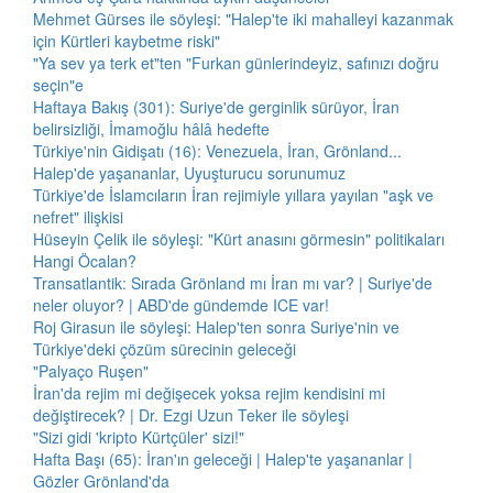
Mehmet Gürses ile söyleşi: "Halep'te iki mahalleyi kazanmak
için Kürtleri kaybetme riski"
"Ya sev ya terk et"ten "Furkan günlerindeyiz, safınızı doğru
seçin"e
Haftaya Bakış (301): Suriye'de gerginlik sürüyor, İran
belirsizliği, İmamoğlu hâlâ hedefte
Türkiye'nin Gidişatı (16): Venezuela, İran, Grönland...
Halep'de yaşananlar, Uyuşturucu sorunumuz
Türkiye'de İslamcıların İran rejimiyle yıllara yayılan "aşk ve
nefret" ilişkisi
Hüseyin Çelik ile söyleşi: "Kürt anasını görmesin" politikaları
Hangi Öcalan?
Transatlantik: Sırada Grönland mı İran mı var? | Suriye'de
neler oluyor? | ABD'de gündemde ICE var!
Roj Girasun ile söyleşi: Halep'ten sonra Suriye'nin ve
Türkiye'deki çözüm sürecinin geleceği
"Palyaço Ruşen"
İran'da rejim mi değişecek yoksa rejim kendisini mi
değiştirecek? | Dr. Ezgi Uzun Teker ile söyleşi
"Sizi gidi 'kripto Kürtçüler' sizi!"
Hafta Başı (65): İran'ın geleceği | Halep'te yaşananlar |
Gözler Grönland'da