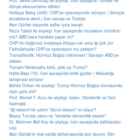
Prof. Selva Demiralp ile söyleşi: İran savaşının Türkiye ve
dünya ekonomisine etkileri
Haftaya Bakış (309): CHP'ye operasyonlar sürüyor | Süreçte
duraklama devri | İran savaşı ve Türkiye
Akın Gürlek olayında saflar iyice karıştı
Reza Talebi ile söyleşi: İran savaşında müzakere mümkün
mü? ABD kara harekatı yapar mı?
CHP'nin bağımsız medyaya ihtiyacı var ama işi çok zor
Fethullahçılar CHP'ye operasyon mu çekiyor?
Transatlantik: Hürmüz Boğazı bilmecesi | Savaşın ABD'ye
etkileri
Tamam Netanyahu kötü, peki ya Trump?
Hafta Başı (75): İran savaşında kritik günler | Malvarlığı
tartışması sürüyor
Behlül Özkan ile söyleşi: Trump Hürmüz Boğazı konusunda
niçin çark etti?
Prof. Ahmet T. Kuru ile söyleşi: İslam, Otoriterlik ve Geri
Kalmışlık
"Şii ekseni"nin yerini "Sünni ekseni" mi alıyor?
Beyaz Toroslu savcı ve "devlette devamlılık esastır"
Dr. Mehmet Akif Koç ile söyleşi: İran savaşında istihbaratın
rolü
Akın Gürlek'in mal varlığı tartışmasında son durum: Kim