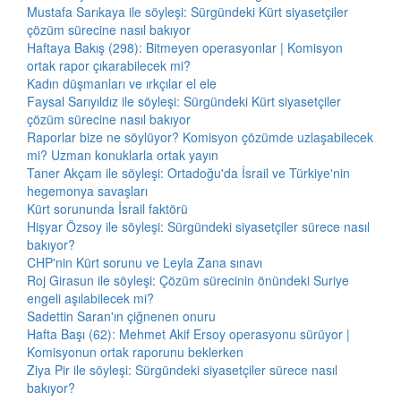
Mustafa Sarıkaya ile söyleşi: Sürgündeki Kürt siyasetçiler
çözüm sürecine nasıl bakıyor
Haftaya Bakış (298): Bitmeyen operasyonlar | Komisyon
ortak rapor çıkarabilecek mi?
Kadın düşmanları ve ırkçılar el ele
Faysal Sarıyıldız ile söyleşi: Sürgündeki Kürt siyasetçiler
çözüm sürecine nasıl bakıyor
Raporlar bize ne söylüyor? Komisyon çözümde uzlaşabilecek
mi? Uzman konuklarla ortak yayın
Taner Akçam ile söyleşi: Ortadoğu'da İsrail ve Türkiye'nin
hegemonya savaşları
Kürt sorununda İsrail faktörü
Hişyar Özsoy ile söyleşi: Sürgündeki siyasetçiler sürece nasıl
bakıyor?
CHP'nin Kürt sorunu ve Leyla Zana sınavı
Roj Girasun ile söyleşi: Çözüm sürecinin önündeki Suriye
engeli aşılabilecek mi?
Sadettin Saran'ın çiğnenen onuru
Hafta Başı (62): Mehmet Akif Ersoy operasyonu sürüyor |
Komisyonun ortak raporunu beklerken
Ziya Pir ile söyleşi: Sürgündeki siyasetçiler sürece nasıl
bakıyor?