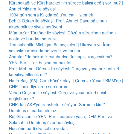
Kürt sokağı ve Kürt hareketinin sürece bakışı değişiyor mu? |
Ahmet Yıldırım ile söyleşi
1034 gün sonra Kılıçdaroğlu’nu canlı izlemek
Behlül Özkan ile söyleşi: Prof. Ahmet Davutoğlu'nun
akademik ve siyasi serüveni
Mümtaz'er Türköne ile söyleşi: Çözüm sürecinde gelinen
nokta ve bundan sonrası
Transatlantik: Michigan ön seçimleri | Ukrayna ve İran
savaşları arasında benzerlik ve farklar
Anahtar "demokratik cumhuriyet"in kapısını açacak mı?
YENİ Parti: Tek başına muhalefet
Prof. Mehmet Gürses ile söyleşi: Çerçeve yasa beklentileri
karşılayabilecek mi?
Hafta Başı (93): Cem Küçük olayı | Çerçeve Yasa TBMM'de |
CHP'li belediyelerde son durum
Vahap Coşkun ile söyleşi: Çerçeve yasa neleri nasıl
değiştirecek?
CHP'den AKP'ye transferler sürüyor: Sorumlu kim?
Demirtaş olmadan olmaz
Roj Girasun ile YENİ Parti, çerçeve yasa, DEM Parti ve
Selahattin Demirtaş üzerine söyleşi
Hoca'nın parti siyasetine vedası