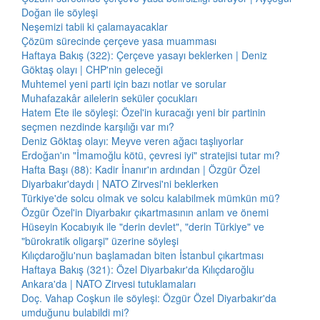
Doğan ile söyleşi
Neşemizi tabii ki çalamayacaklar
Çözüm sürecinde çerçeve yasa muamması
Haftaya Bakış (322): Çerçeve yasayı beklerken | Deniz
Göktaş olayı | CHP'nin geleceği
Muhtemel yeni parti için bazı notlar ve sorular
Muhafazakâr ailelerin seküler çocukları
Hatem Ete ile söyleşi: Özel'in kuracağı yeni bir partinin
seçmen nezdinde karşılığı var mı?
Deniz Göktaş olayı: Meyve veren ağacı taşlıyorlar
Erdoğan'ın "İmamoğlu kötü, çevresi iyi" stratejisi tutar mı?
Hafta Başı (88): Kadir İnanır'ın ardından | Özgür Özel
Diyarbakır'daydı | NATO Zirvesi'ni beklerken
Türkiye'de solcu olmak ve solcu kalabilmek mümkün mü?
Özgür Özel'in Diyarbakır çıkartmasının anlam ve önemi
Hüseyin Kocabıyık ile "derin devlet", "derin Türkiye" ve
"bürokratik oligarşi" üzerine söyleşi
Kılıçdaroğlu'nun başlamadan biten İstanbul çıkartması
Haftaya Bakış (321): Özel Diyarbakır'da Kılıçdaroğlu
Ankara'da | NATO Zirvesi tutuklamaları
Doç. Vahap Coşkun ile söyleşi: Özgür Özel Diyarbakır'da
umduğunu bulabildi mi?