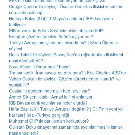
PKK'nın silah bırakmasını istemeyen ne çok kişi var
Cengiz Çandar ile söyleşi: Öcalan-Demirtaş ilişkisi ve çözüm
sürecinin geleceği
Haftaya Bakış (314): 1 Mayıs'ın anlamı | İBB davasında
tahliyeler
İBB davasında Adem Soytekin niçin tahliye edildi?
Erdoğan çözüm sürecinin önünü açıyor mu?
Türkiye Avrupa'nın içinde mi, dışında mı? | Sinan Ülgen ile
söyleşi
Reza Talebi ile söyleşi: Savaş İran'da rejim-toplum ilişkilerini
nasıl dönüştürdü?
Suya düşen "dindar nesil" hayali
Transatlantik: İran savaşı ne durumda? | Kral Charles ABD'de
Vahap Coşkun ile söyleşi: Çözüm süreci neden tıkandı? Ne
yapılabilir?
Öcalan'ın gündeminde niçin hep İsrail var?
Ahmet Şık yeni kitabı "Ayna/Heli" yi anlatıyor
İBB Davası canlı yayınlansa neler olurdu?
Hafta Başı (80): Türkiye Avrupalı değil mi? | CHP'nin yeni yol
haritası | İsrail-Türkiye gerginliği
Muhtemel CHP iktidarı kimleri korkutuyor?
Gülistan Doku cinayetinin zamanında aydınlatılmasını kimler
nasıl engelledi?