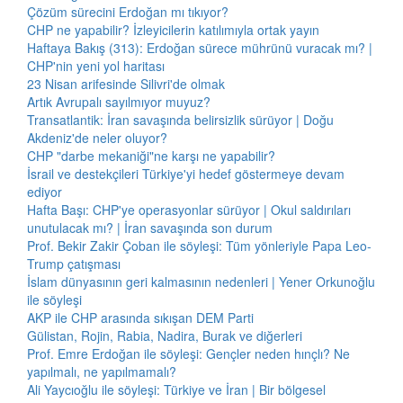
Çözüm sürecini Erdoğan mı tıkıyor?
CHP ne yapabilir? İzleyicilerin katılımıyla ortak yayın
Haftaya Bakış (313): Erdoğan sürece mührünü vuracak mı? |
CHP'nin yeni yol haritası
23 Nisan arifesinde Silivri'de olmak
Artık Avrupalı sayılmıyor muyuz?
Transatlantik: İran savaşında belirsizlik sürüyor | Doğu
Akdeniz'de neler oluyor?
CHP "darbe mekaniği"ne karşı ne yapabilir?
İsrail ve destekçileri Türkiye'yi hedef göstermeye devam
ediyor
Hafta Başı: CHP'ye operasyonlar sürüyor | Okul saldırıları
unutulacak mı? | İran savaşında son durum
Prof. Bekir Zakir Çoban ile söyleşi: Tüm yönleriyle Papa Leo-
Trump çatışması
İslam dünyasının geri kalmasının nedenleri | Yener Orkunoğlu
ile söyleşi
AKP ile CHP arasında sıkışan DEM Parti
Gülistan, Rojin, Rabia, Nadira, Burak ve diğerleri
Prof. Emre Erdoğan ile söyleşi: Gençler neden hınçlı? Ne
yapılmalı, ne yapılmamalı?
Ali Yaycıoğlu ile söyleşi: Türkiye ve İran | Bir bölgesel