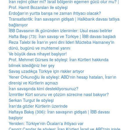
İran rejimi çöker mi? İsrail bölgenin egemen gücü olur mu? |
Prof. Hamit Bozarslan ile söyleşi
Erdoğan'ın yurtta barışa ne zaman ihtiyacı olacak?
Transatlantik: İran savaşının gidişatı | Halkbank davası tatlıya
bağlanıyor
İBB Davasının ilk gününden izlenimler: Usul esası belirler
Hafta Başı (73): İran savaşı ve Türkiye | İBB davası başladı
Reza Talebi ile İran'ın yeni dini lideri Mücteba Hamaney'in
dünü, bugünü ve muhtemel yarını
Ve büyük dava nihayet başlıyor!
Prof. Mehmet Gürses ile söyleşi: İran Kürtleri hakkında
bilmek istediğiniz her şey
Savaş uzadıkça Türkiye için riskler artıyor
Yener Orkunoğlu ile söyleşi: ABD'nin hesap hataları, İran'ın
direnişi ve Kürtlerin açmazı
İran savaşında kimi destekliyorsunuz?
İzmirliler Kürt sorunu ve çözüm sürecine nasıl bakıyor?
Serkan Turgut ile söyleşi
İran'da gözler Kürtlerin üzerinde
Haftaya Bakış (306): İran savaşının gidişatı | İBB davası
başlıyor
Yeniden: Türkiye'nin Öcalan'a ihtiyacı var
Cengiz Çandar ile söyleşi: İran Kürtleri İsrail ve ABD'nin ipiyle