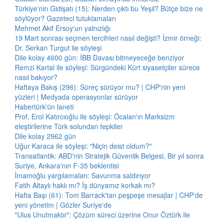
Türkiye'nin Gidişatı (15): Nerden çıktı bu Yeşil? Bütçe bize ne
söylüyor? Gazeteci tutuklamaları
Mehmet Akif Ersoy'un yalnızlığı
19 Mart sonrası seçmen tercihleri nasıl değişti? İzmir örneği:
Dr. Serkan Turgut ile söyleşi
Dile kolay 4600 gün: İBB Davası bitmeyeceğe benziyor
Remzi Kartal ile söyleşi: Sürgündeki Kürt siyasetçiler sürece
nasıl bakıyor?
Haftaya Bakış (296): Süreç sürüyor mu? | CHP'nin yeni
yüzleri | Medyada operasyonlar sürüyor
Habertürk'ün laneti
Prof. Erol Katırcıoğlu ile söyleşi: Öcalan'ın Marksizm
eleştirilerine Türk solundan tepkiler
Dile kolay 2962 gün
Uğur Karaca ile söyleşi: "Niçin deist oldum?"
Transatlantik: ABD'nin Stratejik Güvenlik Belgesi, Bir yıl sonra
Suriye, Ankara'nın F-35 beklentisi
İmamoğlu yargılamaları: Savunma saldırıyor
Fatih Altaylı haklı mı? İş dünyamız korkak mı?
Hafta Başı (61): Tom Barrack'tan peşpeşe mesajlar | CHP'de
yeni yönetim | Gözler Suriye'de
"Ulus Unutmaktır": Çözüm süreci üzerine Onur Öztürk ile