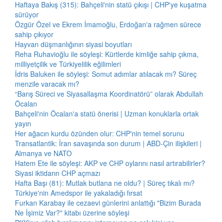
Haftaya Bakış (315): Bahçeli'nin statü çıkışı | CHP'ye kuşatma
sürüyor
Özgür Özel ve Ekrem İmamoğlu, Erdoğan'a rağmen sürece
sahip çıkıyor
Hayvan düşmanlığının siyasi boyutları
Reha Ruhavioğlu ile söyleşi: Kürtlerde kimliğe sahip çıkma,
milliyetçilik ve Türkiyelilik eğilimleri
İdris Baluken ile söyleşi: Somut adımlar atılacak mı? Süreç
menzile varacak mı?
“Barış Süreci ve Siyasallaşma Koordinatörü” olarak Abdullah
Öcalan
Bahçeli'nin Öcalan'a statü önerisi | Uzman konuklarla ortak
yayın
Her ağacın kurdu özünden olur: CHP'nin temel sorunu
Transatlantik: İran savaşında son durum | ABD-Çin ilişkileri |
Almanya ve NATO
Hatem Ete ile söyleşi: AKP ve CHP oylarını nasıl artırabilirler?
Siyasi iktidarın CHP açmazı
Hafta Başı (81): Mutlak butlana ne oldu? | Süreç tıkalı mı?
Türkiye'nin Amedspor ile yakaladığı fırsat
Furkan Karabay ile cezaevi günlerini anlattığı "Bizim Burada
Ne İşimiz Var?" kitabı üzerine söyleşi