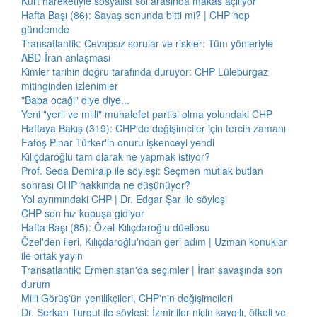
Kürt hareketiyle sosyalist sol arasında makas açılıyor
Hafta Başı (86): Savaş sonunda bitti mi? | CHP hep
gündemde
Transatlantik: Cevapsız sorular ve riskler: Tüm yönleriyle
ABD-İran anlaşması
Kimler tarihin doğru tarafında duruyor: CHP Lüleburgaz
mitinginden izlenimler
"Baba ocağı" diye diye...
Yeni "yerli ve milli" muhalefet partisi olma yolundaki CHP
Haftaya Bakış (319): CHP’de değişimciler için tercih zamanı
Fatoş Pınar Türker'in onuru işkenceyi yendi
Kılıçdaroğlu tam olarak ne yapmak istiyor?
Prof. Seda Demiralp ile söyleşi: Seçmen mutlak butlan
sonrası CHP hakkında ne düşünüyor?
Yol ayrımındaki CHP | Dr. Edgar Şar ile söyleşi
CHP son hız kopuşa gidiyor
Hafta Başı (85): Özel-Kılıçdaroğlu düellosu
Özel'den ileri, Kılıçdaroğlu'ndan geri adım | Uzman konuklar
ile ortak yayın
Transatlantik: Ermenistan'da seçimler | İran savaşında son
durum
Milli Görüş'ün yenilikçileri, CHP'nin değişimcileri
Dr. Serkan Turgut ile söyleşi: İzmirliler niçin kaygılı, öfkeli ve