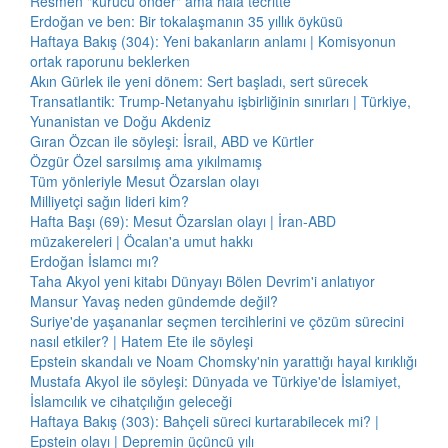
Resmen "kurucu önder" ama hâlâ tecritte
Erdoğan ve ben: Bir tokalaşmanın 35 yıllık öyküsü
Haftaya Bakış (304): Yeni bakanların anlamı | Komisyonun
ortak raporunu beklerken
Akın Gürlek ile yeni dönem: Sert başladı, sert sürecek
Transatlantik: Trump-Netanyahu işbirliğinin sınırları | Türkiye,
Yunanistan ve Doğu Akdeniz
Gıran Özcan ile söyleşi: İsrail, ABD ve Kürtler
Özgür Özel sarsılmış ama yıkılmamış
Tüm yönleriyle Mesut Özarslan olayı
Milliyetçi sağın lideri kim?
Hafta Başı (69): Mesut Özarslan olayı | İran-ABD
müzakereleri | Öcalan'a umut hakkı
Erdoğan İslamcı mı?
Taha Akyol yeni kitabı Dünyayı Bölen Devrim'i anlatıyor
Mansur Yavaş neden gündemde değil?
Suriye'de yaşananlar seçmen tercihlerini ve çözüm sürecini
nasıl etkiler? | Hatem Ete ile söyleşi
Epstein skandalı ve Noam Chomsky'nin yarattığı hayal kırıklığı
Mustafa Akyol ile söyleşi: Dünyada ve Türkiye'de İslamiyet,
İslamcılık ve cihatçılığın geleceği
Haftaya Bakış (303): Bahçeli süreci kurtarabilecek mi? |
Epstein olayı | Depremin üçüncü yılı