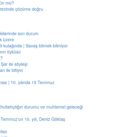
mkün mü?
sürecinde çözüme doğru
işkilerinde son durum
ak üzere
li kulağında | Savaş bitmek bilmiyor
jının öyküsü
k?
Şar ile söyleşi
n ile bitiyor
ması | 10. yılında 15 Temmuz
thullahçılığın durumu ve muhtemel geleceği
5 Temmuz'un 10. yılı, Deniz Göktaş
layı