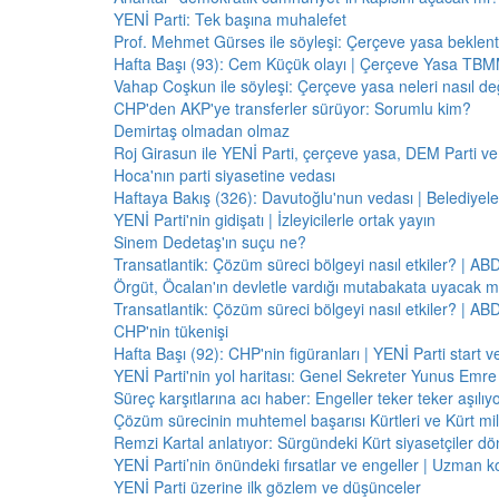
YENİ Parti: Tek başına muhalefet
Prof. Mehmet Gürses ile söyleşi: Çerçeve yasa beklenti
Hafta Başı (93): Cem Küçük olayı | Çerçeve Yasa TBMM
Vahap Coşkun ile söyleşi: Çerçeve yasa neleri nasıl de
CHP'den AKP'ye transferler sürüyor: Sorumlu kim?
Demirtaş olmadan olmaz
Roj Girasun ile YENİ Parti, çerçeve yasa, DEM Parti ve
Hoca'nın parti siyasetine vedası
Haftaya Bakış (326): Davutoğlu'nun vedası | Belediyele
YENİ Parti'nin gidişatı | İzleyicilerle ortak yayın
Sinem Dedetaş'ın suçu ne?
Transatlantik: Çözüm süreci bölgeyi nasıl etkiler? | A
Örgüt, Öcalan'ın devletle vardığı mutabakata uyacak m
Transatlantik: Çözüm süreci bölgeyi nasıl etkiler? | A
CHP'nin tükenişi
Hafta Başı (92): CHP'nin figüranları | YENİ Parti start 
YENİ Parti'nin yol haritası: Genel Sekreter Yunus Emre 
Süreç karşıtlarına acı haber: Engeller teker teker aşılıy
Çözüm sürecinin muhtemel başarısı Kürtleri ve Kürt milliy
Remzi Kartal anlatıyor: Sürgündeki Kürt siyasetçiler dö
YENİ Parti’nin önündeki fırsatlar ve engeller | Uzman k
YENİ Parti üzerine ilk gözlem ve düşünceler