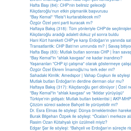
Hafta Başı (84): CHP'nin belirsiz geleceği
Kılıçdaroğlu'nun etkin pişmanlık başvurusu
"Bay Kemal" "Reis"i kurtarabilecek mi?
Özgür Özel yeni parti kuracak mı?
Haftaya Bakış (318): Tüm yönleriyle CHP'de seçilmişle
Kılıçdaroğlu aradığı adaleti dokuz yıl sonra buldu
Hani Kürt hareketi CHP'ye karşı Erdoğan'ın yanında saf
Transatlantik: CHP Batı'nın umrunda mı? | Savaş bitiy
Hafta Başı (83): Mutlak butlan sonrası CHP | İran savaş
"Bay Kemal"in "ahlak kavgası" ne kadar inandırıcı?
Yaşananları "CHP içi çatışma" olarak göstermeye çalış
Özgür Özel Ekrem İmamoğlu'nu terk eder mi?
Sahadaki Kimlik: Amedspor | Vahap Coşkun ile söyleşi
Mutlak butlan Erdoğan'ın derdine derman olur mu?
Haftaya Bakış (317): Kılıçdaroğlu geri dönüyor | Özel 
"Bay Kemal"in "ahlak kavgası" ve "iktidar yürüyüşü"
Türkiye'nin gidişatı: Mutlak butlan beklentisi | AKP-MHP
Çözüm süreci sadece Bahçeli ile yürüyebilir mi?
Dr. Esra Elmas ile söyleşi: Dünya örneklerinden hareke
Burak Bilgehan Özpek ile söyleşi: "Öcalan’ı merkeze ala
Rasim Ozan Kütahyalı için üzülmeli miyiz?
Edgar Şar ile söyleşi: "Bahçeli ve Erdoğan'ın süreçte risk