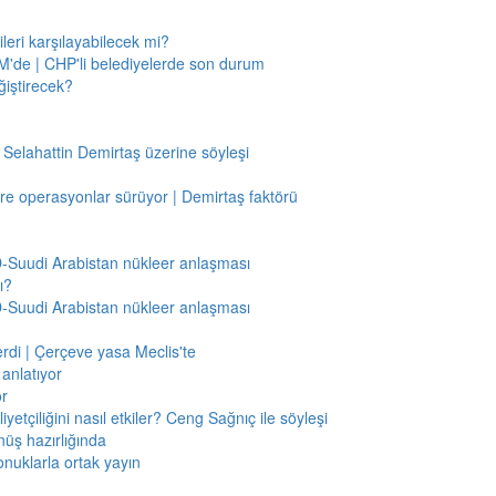
leri karşılayabilecek mi?
'de | CHP'li belediyelerde son durum
ğiştirecek?
 Selahattin Demirtaş üzerine söyleşi
re operasyonlar sürüyor | Demirtaş faktörü
BD-Suudi Arabistan nükleer anlaşması
ı?
BD-Suudi Arabistan nükleer anlaşması
verdi | Çerçeve yasa Meclis'te
anlatıyor
or
etçiliğini nasıl etkiler? Ceng Sağnıç ile söyleşi
nüş hazırlığında
onuklarla ortak yayın