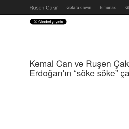
Rusen Cakir
Gotara dawîn
Elmenax
Ki
Kemal Can ve Ruşen Çakır 
Erdoğan’ın “söke söke” çar