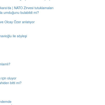
nkara'da | NATO Zirvesi tutuklamaları
'da umduğunu bulabildi mi?
ve Olcay Özer anlatıyor
avioğlu ile söyleşi
nlamlı?
için oluyor
ahiden bitti mi?
gündemde