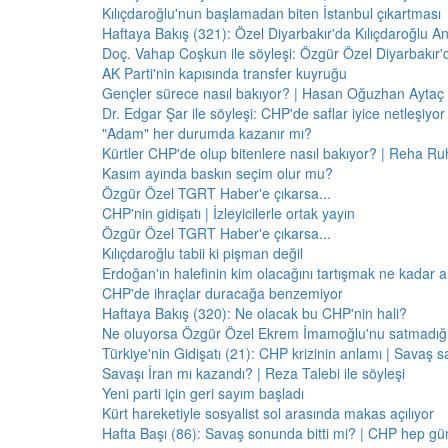
Kılıçdaroğlu'nun başlamadan biten İstanbul çıkartması
Haftaya Bakış (321): Özel Diyarbakır'da Kılıçdaroğlu A
Doç. Vahap Coşkun ile söyleşi: Özgür Özel Diyarbakır
AK Parti'nin kapısında transfer kuyruğu
Gençler sürece nasıl bakıyor? | Hasan Oğuzhan Aytaç 
Dr. Edgar Şar ile söyleşi: CHP'de saflar iyice netleşiyor
"Adam" her durumda kazanır mı?
Kürtler CHP'de olup bitenlere nasıl bakıyor? | Reha Ruh
Kasım ayında baskın seçim olur mu?
Özgür Özel TGRT Haber'e çıkarsa...
CHP'nin gidişatı | İzleyicilerle ortak yayın
Özgür Özel TGRT Haber'e çıkarsa...
Kılıçdaroğlu tabii ki pişman değil
Erdoğan'ın halefinin kim olacağını tartışmak ne kadar a
CHP'de ihraçlar duracağa benzemiyor
Haftaya Bakış (320): Ne olacak bu CHP'nin hali?
Ne oluyorsa Özgür Özel Ekrem İmamoğlu'nu satmadığı 
Türkiye'nin Gidişatı (21): CHP krizinin anlamı | Savaş s
Savaşı İran mı kazandı? | Reza Talebi ile söyleşi
Yeni parti için geri sayım başladı
Kürt hareketiyle sosyalist sol arasında makas açılıyor
Hafta Başı (86): Savaş sonunda bitti mi? | CHP hep 