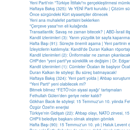
Yeni Parti'nin "Türkiye İttifakı"nı gerçekleştirmesi mü
Haftaya Bakış (325): Ve YENİ Parti kuruldu | Çözüm 
Önce sürgündeki Kürt siyasetçiler dönecek
Yeni ana muhalefet partisini beklerken
"Çerçeve yasa"nın eli kulağında
Transatlantik: Savaş ne zaman bitecek? | ABD-İsrail il
Kandil izlenimleri (3): Yarım yüzyıllık bir sayfa kapanm
Hafta Başı (91): Süreçte önemli aşama | Yeni partinin e
İzleyicilerin katılımıyla: Kandil'de Duran Kalkan röporta
Kandil izlenimleri (2): Üniformalar ne zaman çıkarılaca
CHP'den "yeni parti"ye süreklilik ve değişim | Dr. Edgar 
Kandil izlenimleri (1): Cümleler Öcalan ile başlıyor Öcala
Duran Kalkan ile söyleşi: Bu süreç batmayacak!
Haftaya Bakış (324): Yeni parti yolda | Ahbap soruştur
"Yeni Parti" yeni olabilecek mi?
Bitmek bilmez “FETÖ’nün siyasi ayağı” tartışmaları
Fethullah Gülen'den geriye neler kaldı?
Gökhan Bacık ile söyleşi: 15 Temmuz'un 10. yılında Fe
Özgür Özel'in enerjisi
Türkiye'nin Gidişatı (22): Ahbap olayı, NATO zirvesi, 1
CHP'li belediye başkanı olmak ateşten gömlek
Hafta Başı (90): 15 Temmuz'un 10. yılı | Haluk Levent o