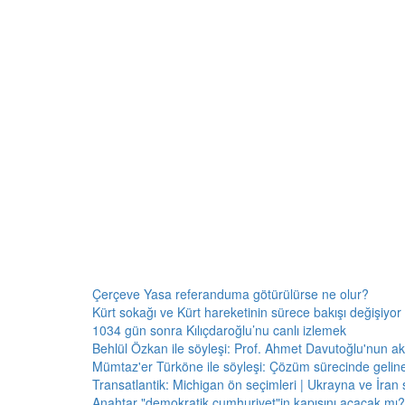
Çerçeve Yasa referanduma götürülürse ne olur?
Kürt sokağı ve Kürt hareketinin sürece bakışı değişiyor 
1034 gün sonra Kılıçdaroğlu’nu canlı izlemek
Behlül Özkan ile söyleşi: Prof. Ahmet Davutoğlu'nun a
Mümtaz'er Türköne ile söyleşi: Çözüm sürecinde gelin
Transatlantik: Michigan ön seçimleri | Ukrayna ve İran 
Anahtar "demokratik cumhuriyet"in kapısını açacak mı?