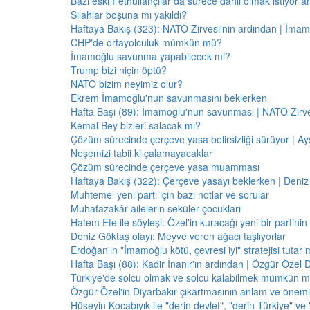
Bazı eski Fethullahçılar da sürece dahil olmak istiyor a
Silahlar boşuna mı yakıldı?
Haftaya Bakış (323): NATO Zirvesi'nin ardından | İm
CHP'de ortayolculuk mümkün mü?
İmamoğlu savunma yapabilecek mi?
Trump bizi niçin öptü?
NATO bizim neyimiz olur?
Ekrem İmamoğlu'nun savunmasını beklerken
Hafta Başı (89): İmamoğlu'nun savunması | NATO Zirve
Kemal Bey bizleri salacak mı?
Çözüm sürecinde çerçeve yasa belirsizliği sürüyor | Ayş
Neşemizi tabii ki çalamayacaklar
Çözüm sürecinde çerçeve yasa muamması
Haftaya Bakış (322): Çerçeve yasayı beklerken | Deniz
Muhtemel yeni parti için bazı notlar ve sorular
Muhafazakâr ailelerin seküler çocukları
Hatem Ete ile söyleşi: Özel'in kuracağı yeni bir partini
Deniz Göktaş olayı: Meyve veren ağacı taşlıyorlar
Erdoğan'ın "İmamoğlu kötü, çevresi iyi" stratejisi tutar 
Hafta Başı (88): Kadir İnanır'ın ardından | Özgür Özel 
Türkiye'de solcu olmak ve solcu kalabilmek mümkün 
Özgür Özel'in Diyarbakır çıkartmasının anlam ve önemi
Hüseyin Kocabıyık ile "derin devlet", "derin Türkiye" ve 