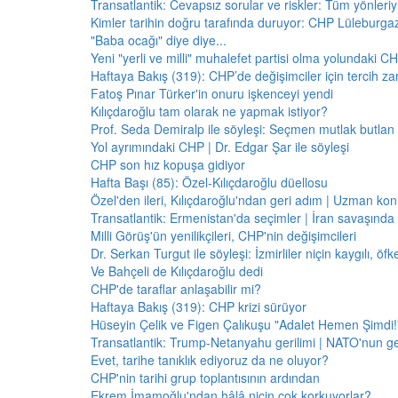
Transatlantik: Cevapsız sorular ve riskler: Tüm yönler
Kimler tarihin doğru tarafında duruyor: CHP Lüleburga
"Baba ocağı" diye diye...
Yeni "yerli ve milli" muhalefet partisi olma yolundaki C
Haftaya Bakış (319): CHP’de değişimciler için tercih z
Fatoş Pınar Türker'in onuru işkenceyi yendi
Kılıçdaroğlu tam olarak ne yapmak istiyor?
Prof. Seda Demiralp ile söyleşi: Seçmen mutlak butla
Yol ayrımındaki CHP | Dr. Edgar Şar ile söyleşi
CHP son hız kopuşa gidiyor
Hafta Başı (85): Özel-Kılıçdaroğlu düellosu
Özel'den ileri, Kılıçdaroğlu'ndan geri adım | Uzman konu
Transatlantik: Ermenistan'da seçimler | İran savaşınd
Milli Görüş'ün yenilikçileri, CHP'nin değişimcileri
Dr. Serkan Turgut ile söyleşi: İzmirliler niçin kaygılı, ö
Ve Bahçeli de Kılıçdaroğlu dedi
CHP'de taraflar anlaşabilir mi?
Haftaya Bakış (319): CHP krizi sürüyor
Hüseyin Çelik ve Figen Çalıkuşu "Adalet Hemen Şimdi!" 
Transatlantik: Trump-Netanyahu gerilimi | NATO'nun g
Evet, tarihe tanıklık ediyoruz da ne oluyor?
CHP'nin tarihi grup toplantısının ardından
Ekrem İmamoğlu'ndan hâlâ niçin çok korkuyorlar?