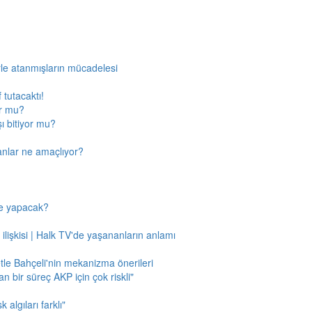
rle atanmışların mücadelesi
 tutacaktı!
or mu?
ı bitiyor mu?
anlar ne amaçlıyor?
ne yapacak?
 ilişkisi | Halk TV'de yaşananların anlamı
tle Bahçeli'nin mekanizma önerileri
n bir süreç AKP için çok riskli"
 algıları farklı"