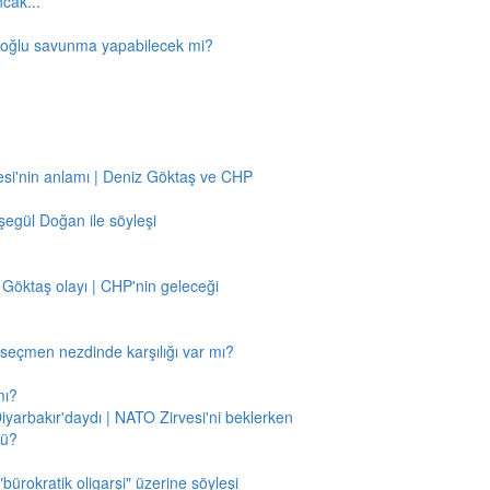
ncak...
amoğlu savunma yapabilecek mi?
si'nin anlamı | Deniz Göktaş ve CHP
egül Doğan ile söyleşi
 Göktaş olayı | CHP'nin geleceği
n seçmen nezdinde karşılığı var mı?
mı?
Diyarbakır'daydı | NATO Zirvesi'ni beklerken
mü?
"bürokratik oligarşi" üzerine söyleşi