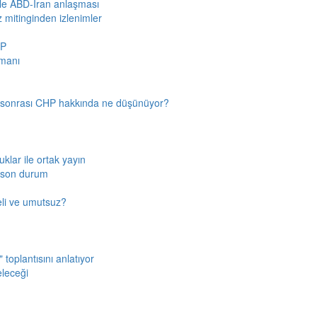
iyle ABD-İran anlaşması
z mitinginden izlenimler
HP
amanı
n sonrası CHP hakkında ne düşünüyor?
klar ile ortak yayın
a son durum
fkeli ve umutsuz?
toplantısını anlatıyor
eleceği