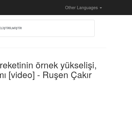
Other Languages
eketinin örnek yükselişi,
mı [video] - Ruşen Çakır