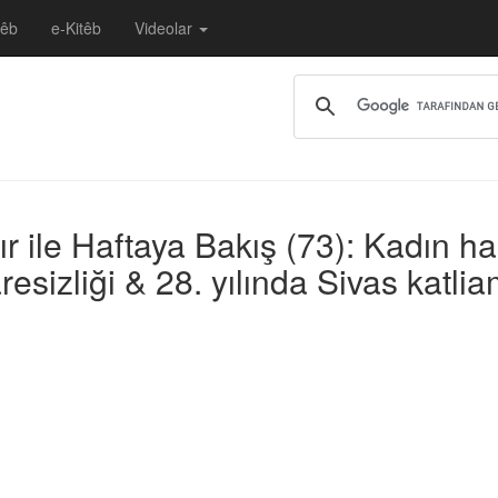
têb
e-Kitêb
Videolar
ile Haftaya Bakış (73): Kadın har
esizliği & 28. yılında Sivas katlia