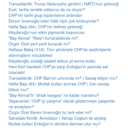
Transatlantik: Trump-Netanyahu gerilimi | NATO'nun geleceği
Evet, tarihe tanıklık ediyoruz da ne oluyor?
CHP'nin tarihi grup toplantısının ardından
Ekrem İmamoğlu'ndan hâlâ niçin çok korkuyorlar?
Hafta Başı (84): CHP'nin belirsiz geleceği
Kılıçdaroğlu'nun etkin pişmanlık başvurusu
"Bay Kemal" "Reis"i kurtarabilecek mi?
Özgür Özel yeni parti kuracak mı?
Haftaya Bakış (318): Tüm yönleriyle CHP'de seçilmişlerle
atanmışların mücadelesi
Kılıçdaroğlu aradığı adaleti dokuz yıl sonra buldu
Hani Kürt hareketi CHP'ye karşı Erdoğan'ın yanında saf
tutacaktı!
Transatlantik: CHP Batı'nın umrunda mı? | Savaş bitiyor mu?
Hafta Başı (83): Mutlak butlan sonrası CHP | İran savaşı
bitiyor mu?
"Bay Kemal"in "ahlak kavgası" ne kadar inandırıcı?
Yaşananları "CHP içi çatışma" olarak göstermeye çalışanlar
ne amaçlıyor?
Özgür Özel Ekrem İmamoğlu'nu terk eder mi?
Sahadaki Kimlik: Amedspor | Vahap Coşkun ile söyleşi
Mutlak butlan Erdoğan'ın derdine derman olur mu?