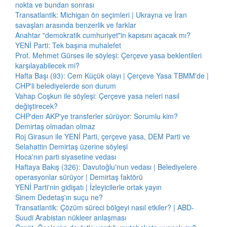
nokta ve bundan sonrası
Transatlantik: Michigan ön seçimleri | Ukrayna ve İran
savaşları arasında benzerlik ve farklar
Anahtar "demokratik cumhuriyet"in kapısını açacak mı?
YENİ Parti: Tek başına muhalefet
Prof. Mehmet Gürses ile söyleşi: Çerçeve yasa beklentileri
karşılayabilecek mi?
Hafta Başı (93): Cem Küçük olayı | Çerçeve Yasa TBMM'de |
CHP'li belediyelerde son durum
Vahap Coşkun ile söyleşi: Çerçeve yasa neleri nasıl
değiştirecek?
CHP'den AKP'ye transferler sürüyor: Sorumlu kim?
Demirtaş olmadan olmaz
Roj Girasun ile YENİ Parti, çerçeve yasa, DEM Parti ve
Selahattin Demirtaş üzerine söyleşi
Hoca'nın parti siyasetine vedası
Haftaya Bakış (326): Davutoğlu'nun vedası | Belediyelere
operasyonlar sürüyor | Demirtaş faktörü
YENİ Parti'nin gidişatı | İzleyicilerle ortak yayın
Sinem Dedetaş'ın suçu ne?
Transatlantik: Çözüm süreci bölgeyi nasıl etkiler? | ABD-
Suudi Arabistan nükleer anlaşması