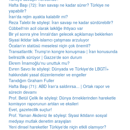
Hafta Başı (72): İran savaşı ne kadar sürer? Türkiye ne
yapabilir?
İran'da rejim ayakta kalabilir mi?
Reza Talebi ile söyleşi: İran savaşı ne kadar sürdürebilir?
Cübbeli'nin acil olarak laikliğe ihtiyacı var
Bir yıl sonra yine İmralı'dan gelecek açıklamayı beklerken
Siyasi iktidar laik-islamcı çatışması arzuluyor
Öcalan'ın statüsü meselesi niçin çok önemli?
Transatlantik: Trump'ın kongre konuşması | İran konusunda
belirsizlik sürüyor | Gazze'de son durum
Ekrem İmamoğlu'nu unuttuk mu?
Evren Savcı ile söyleşi: Dünyada ve Türkiye'de LBGTİ+
hakkındaki yasal düzenlemeler ve engeller
Tanıdığım Graham Fuller
Hafta Başı (71): ABD İran'a saldırırsa... | Ortak rapor ve
sürecin devamı
Prof. Betül Çelik ile söyleşi: Dünya örneklerinden hareketle
komisyon raporunun artıları ve eksileri
Evet, gazetecilik suçtur!
Prof. Yaman Akdeniz ile söyleşi: Siyasi iktidarın sosyal
medyayı mutlak denetim arayışları
Yeni dinsel hareketler Türkiye'de niçin etkili olamıyor?