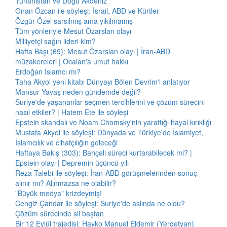
Yunanistan ve Doğu Akdeniz
Gıran Özcan ile söyleşi: İsrail, ABD ve Kürtler
Özgür Özel sarsılmış ama yıkılmamış
Tüm yönleriyle Mesut Özarslan olayı
Milliyetçi sağın lideri kim?
Hafta Başı (69): Mesut Özarslan olayı | İran-ABD
müzakereleri | Öcalan'a umut hakkı
Erdoğan İslamcı mı?
Taha Akyol yeni kitabı Dünyayı Bölen Devrim'i anlatıyor
Mansur Yavaş neden gündemde değil?
Suriye'de yaşananlar seçmen tercihlerini ve çözüm sürecini
nasıl etkiler? | Hatem Ete ile söyleşi
Epstein skandalı ve Noam Chomsky'nin yarattığı hayal kırıklığı
Mustafa Akyol ile söyleşi: Dünyada ve Türkiye'de İslamiyet,
İslamcılık ve cihatçılığın geleceği
Haftaya Bakış (303): Bahçeli süreci kurtarabilecek mi? |
Epstein olayı | Depremin üçüncü yılı
Reza Talebi ile söyleşi: İran-ABD görüşmelerinden sonuç
alınır mı? Alınmazsa ne olabilir?
"Büyük medya" krizdeymiş!
Cengiz Çandar ile söyleşi: Suriye'de aslında ne oldu?
Çözüm sürecinde sil baştan
Bir 12 Eylül trajedisi: Hayko Manuel Eldemir (Yergetyan)