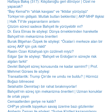
Haftaya Bakış (317): Kılıçdaroğlu geri dönüyor | Özel ne
yapacak?
"Bay Kemal"in "ahlak kavgası" ve "iktidar yürüyüşü"
Türkiye'nin gidişatı: Mutlak butlan beklentisi | AKP-MHP ilişkisi
| Halk TV'de yaşananların anlamı
Çözüm süreci sadece Bahçeli ile yürüyebilir mi?
Dr. Esra Elmas ile söyleşi: Dünya örneklerinden hareketle
Bahçeli'nin mekanizma önerileri
Burak Bilgehan Özpek ile söyleşi: "Öcalan’ı merkeze alan bir
süreç AKP için çok riskli"
Rasim Ozan Kütahyalı için üzülmeli miyiz?
Edgar Şar ile söyleşi: "Bahçeli ve Erdoğan'ın süreçte risk
algıları farklı"
Devlet Bahçeli süreç konusunda ne kadar samimi? | Prof.
Mehmet Gürses ile söyleşi
Transatlantik: Trump Çin'de ne umdu ne buldu? | Hürmüz
Boğazı bilmecesi
Selahattin Demirtaş'ı bir rahat bırakmıyorlar!
Bahçeli'nin süreç için mekanizma önerileri | Uzman konuklar
ile ortak yayın
Cemaatlerden geriye ne kaldı?
CHP'ye yönelik topyekun savaş üzerine bazı gözlemler
Amberin Zaman ile söyleşi: "Suriye Kürtleri kazanımlarını