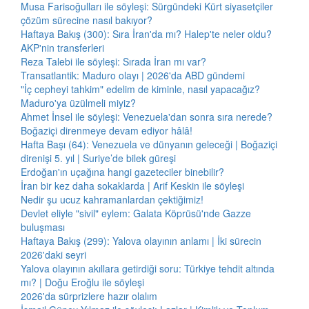
Musa Farisoğulları ile söyleşi: Sürgündeki Kürt siyasetçiler
çözüm sürecine nasıl bakıyor?
Haftaya Bakış (300): Sıra İran'da mı? Halep'te neler oldu?
AKP'nin transferleri
Reza Talebi ile söyleşi: Sırada İran mı var?
Transatlantik: Maduro olayı | 2026'da ABD gündemi
"İç cepheyi tahkim" edelim de kiminle, nasıl yapacağız?
Maduro'ya üzülmeli miyiz?
Ahmet İnsel ile söyleşi: Venezuela'dan sonra sıra nerede?
Boğaziçi direnmeye devam ediyor hâlâ!
Hafta Başı (64): Venezuela ve dünyanın geleceği | Boğaziçi
direnişi 5. yıl | Suriye’de bilek güreşi
Erdoğan'ın uçağına hangi gazeteciler binebilir?
İran bir kez daha sokaklarda | Arif Keskin ile söyleşi
Nedir şu ucuz kahramanlardan çektiğimiz!
Devlet eliyle "sivil" eylem: Galata Köprüsü'nde Gazze
buluşması
Haftaya Bakış (299): Yalova olayının anlamı | İki sürecin
2026'daki seyri
Yalova olayının akıllara getirdiği soru: Türkiye tehdit altında
mı? | Doğu Eroğlu ile söyleşi
2026'da sürprizlere hazır olalım