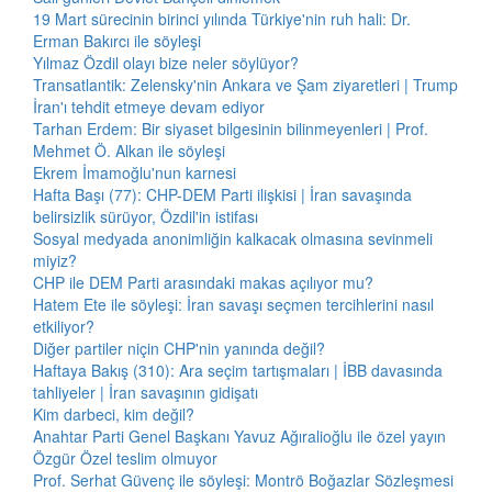
19 Mart sürecinin birinci yılında Türkiye'nin ruh hali: Dr.
Erman Bakırcı ile söyleşi
Yılmaz Özdil olayı bize neler söylüyor?
Transatlantik: Zelensky'nin Ankara ve Şam ziyaretleri | Trump
İran'ı tehdit etmeye devam ediyor
Tarhan Erdem: Bir siyaset bilgesinin bilinmeyenleri | Prof.
Mehmet Ö. Alkan ile söyleşi
Ekrem İmamoğlu'nun karnesi
Hafta Başı (77): CHP-DEM Parti ilişkisi | İran savaşında
belirsizlik sürüyor, Özdil'in istifası
Sosyal medyada anonimliğin kalkacak olmasına sevinmeli
miyiz?
CHP ile DEM Parti arasındaki makas açılıyor mu?
Hatem Ete ile söyleşi: İran savaşı seçmen tercihlerini nasıl
etkiliyor?
Diğer partiler niçin CHP'nin yanında değil?
Haftaya Bakış (310): Ara seçim tartışmaları | İBB davasında
tahliyeler | İran savaşının gidişatı
Kim darbeci, kim değil?
Anahtar Parti Genel Başkanı Yavuz Ağıralioğlu ile özel yayın
Özgür Özel teslim olmuyor
Prof. Serhat Güvenç ile söyleşi: Montrö Boğazlar Sözleşmesi