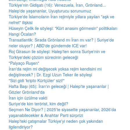
Türkiye'nin Gidişatı (16): Venezuela, İran, Grönland...
Halep'de yaşananlar, Uyuşturucu sorunumuz
Türkiye'de İslamcıların İran rejimiyle yıllara yayılan "aşk ve
nefret" ilişkisi
Hüseyin Çelik ile söyleşi: "Kürt anasını görmesin" politikaları
Hangi Öcalan?
Transatlantik: Sırada Grönland mı İran mı var? | Suriye'de
neler oluyor? | ABD'de gündemde ICE var!
Roj Girasun ile söyleşi: Halep'ten sonra Suriye'nin ve
Türkiye'deki çözüm sürecinin geleceği
"Palyaço Ruşen"
İran'da rejim mi değişecek yoksa rejim kendisini mi
değiştirecek? | Dr. Ezgi Uzun Teker ile söyleşi
"Sizi gidi 'kripto Kürtçüler' sizi!"
Hafta Başı (65): İran'ın geleceği | Halep'te yaşananlar |
Gözler Grönland'da
İran için üzülme vakti
Suriye'de kim terörist, kim değil?
Seçmen Ne Diyor? | 2025'te siyasette yaşananlar, 2026'da
yaşanabilecekler & Anahtar Parti sürprizi
Halep'teki çatışmalar Türkiye'yi neden çok yakından
ilgilendiriyor?