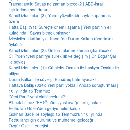
Transatlantik: Savaş ne zaman bitecek? | ABD-İsrail
ilişkilerinde son durum
Kandil izlenimleri (3): Yarım yüzyıllık bir sayfa kapanmak
üzere
Hafta Başı (91): Süreçte önemli aşama | Yeni partinin eli
kulağında | Savaş bitmek bilmiyor
İzleyicilerin katılımıyla: Kandil'de Duran Kalkan röportajının
öyküsü
Kandil izlenimleri (2): Üniformalar ne zaman çıkarılacak?
CHP'den "yeni parti"ye süreklilik ve değişim | Dr. Edgar Şar
ile söyleşi
Kandil izlenimleri (1): Cümleler Öcalan ile başlıyor Öcalan ile
bitiyor
Duran Kalkan ile söyleşi: Bu süreç batmayacak!
Haftaya Bakış (324): Yeni parti yolda | Ahbap soruşturması |
10. yılında 15 Temmuz
"Yeni Parti" yeni olabilecek mi?
Bitmek bilmez “FETÖ’nün siyasi ayağı” tartışmaları
Fethullah Gülen'den geriye neler kaldı?
Gökhan Bacık ile söyleşi: 15 Temmuz'un 10. yılında
Fethullahçılığın durumu ve muhtemel geleceği
Özgür Özel'in enerjisi