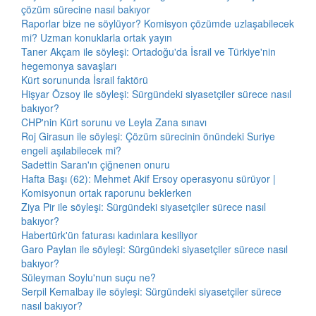
çözüm sürecine nasıl bakıyor
Raporlar bize ne söylüyor? Komisyon çözümde uzlaşabilecek
mi? Uzman konuklarla ortak yayın
Taner Akçam ile söyleşi: Ortadoğu'da İsrail ve Türkiye'nin
hegemonya savaşları
Kürt sorununda İsrail faktörü
Hişyar Özsoy ile söyleşi: Sürgündeki siyasetçiler sürece nasıl
bakıyor?
CHP'nin Kürt sorunu ve Leyla Zana sınavı
Roj Girasun ile söyleşi: Çözüm sürecinin önündeki Suriye
engeli aşılabilecek mi?
Sadettin Saran'ın çiğnenen onuru
Hafta Başı (62): Mehmet Akif Ersoy operasyonu sürüyor |
Komisyonun ortak raporunu beklerken
Ziya Pir ile söyleşi: Sürgündeki siyasetçiler sürece nasıl
bakıyor?
Habertürk'ün faturası kadınlara kesiliyor
Garo Paylan ile söyleşi: Sürgündeki siyasetçiler sürece nasıl
bakıyor?
Süleyman Soylu'nun suçu ne?
Serpil Kemalbay ile söyleşi: Sürgündeki siyasetçiler sürece
nasıl bakıyor?