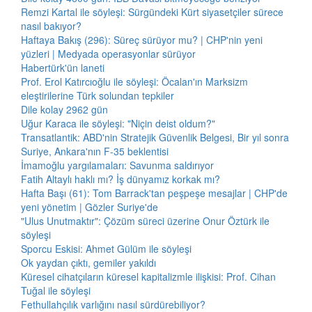
Remzi Kartal ile söyleşi: Sürgündeki Kürt siyasetçiler sürece
nasıl bakıyor?
Haftaya Bakış (296): Süreç sürüyor mu? | CHP'nin yeni
yüzleri | Medyada operasyonlar sürüyor
Habertürk'ün laneti
Prof. Erol Katırcıoğlu ile söyleşi: Öcalan'ın Marksizm
eleştirilerine Türk solundan tepkiler
Dile kolay 2962 gün
Uğur Karaca ile söyleşi: "Niçin deist oldum?"
Transatlantik: ABD'nin Stratejik Güvenlik Belgesi, Bir yıl sonra
Suriye, Ankara'nın F-35 beklentisi
İmamoğlu yargılamaları: Savunma saldırıyor
Fatih Altaylı haklı mı? İş dünyamız korkak mı?
Hafta Başı (61): Tom Barrack'tan peşpeşe mesajlar | CHP'de
yeni yönetim | Gözler Suriye'de
"Ulus Unutmaktır": Çözüm süreci üzerine Onur Öztürk ile
söyleşi
Sporcu Eskisi: Ahmet Gülüm ile söyleşi
Ok yaydan çıktı, gemiler yakıldı
Küresel cihatçıların küresel kapitalizmle ilişkisi: Prof. Cihan
Tuğal ile söyleşi
Fethullahçılık varlığını nasıl sürdürebiliyor?