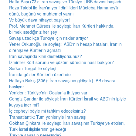
Hafta Başı (73): İran savaşı ve Türkiye | İBB davası başladı
Reza Talebi ile İran'ın yeni dini lideri Mücteba Hamaney'in
dünü, bugünü ve muhtemel yarını
Ve büyük dava nihayet başlıyor!
Prof. Mehmet Gürses ile söyleşi: İran Kürtleri hakkında
bilmek istediğiniz her şey
Savaş uzadıkça Türkiye için riskler artıyor
Yener Orkunoğlu ile söyleşi: ABD'nin hesap hataları, İran'ın
direnişi ve Kürtlerin açmazı
İran savaşında kimi destekliyorsunuz?
İzmirliler Kürt sorunu ve çözüm sürecine nasıl bakıyor?
Serkan Turgut ile söyleşi
İran'da gözler Kürtlerin üzerinde
Haftaya Bakış (306): İran savaşının gidişatı | İBB davası
başlıyor
Yeniden: Türkiye'nin Öcalan'a ihtiyacı var
Cengiz Çandar ile söyleşi: İran Kürtleri İsrail ve ABD'nin ipiyle
kuyuya iner mi?
İç cepheyi böyle mi tahkim edeceksiniz?
Transatlantik: Tüm yönleriyle İran savaşı
Gökhan Çınkara ile söyleşi: İran savaşının Türkiye'ye etkileri,
Türk-İsrail ilişkilerinin geleceği
Türkiye savaşın neresinde?