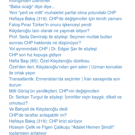
mitinginden izlenimler
"Baba ocağı" diye diye...
Yeni "yerli ve milli" muhalefet partisi olma yolundaki CHP
Haftaya Bakış (319): CHP’de değişimciler için tercih zamanı
Fatoş Pınar Türker'in onuru işkenceyi yendi
Kılıçdaroğlu tam olarak ne yapmak istiyor?
Prof. Seda Demiralp ile söyleşi: Seçmen mutlak butlan
sonrası CHP hakkında ne düşünüyor?
Yol ayrımındaki CHP | Dr. Edgar Şar ile söyleşi
CHP son hız kopuşa gidiyor
Hafta Başı (85): Özel-Kılıçdaroğlu düellosu
Özel'den ileri, Kılıçdaroğlu'ndan geri adım | Uzman konuklar
ile ortak yayın
Transatlantik: Ermenistan'da seçimler | İran savaşında son
durum
Milli Görüş'ün yenilikçileri, CHP'nin değişimcileri
Dr. Serkan Turgut ile söyleşi: İzmirliler niçin kaygılı, öfkeli ve
umutsuz?
Ve Bahçeli de Kılıçdaroğlu dedi
CHP'de taraflar anlaşabilir mi?
Haftaya Bakış (319): CHP krizi sürüyor
Hüseyin Çelik ve Figen Çalıkuşu "Adalet Hemen Şimdi!"
toplantısını anlatıyor