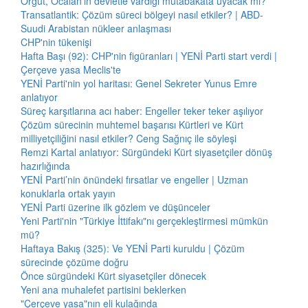
Örgüt, Öcalan'ın devletle vardığı mutabakata uyacak mı?
Transatlantik: Çözüm süreci bölgeyi nasıl etkiler? | ABD-
Suudi Arabistan nükleer anlaşması
CHP'nin tükenişi
Hafta Başı (92): CHP'nin figüranları | YENİ Parti start verdi |
Çerçeve yasa Meclis'te
YENİ Parti'nin yol haritası: Genel Sekreter Yunus Emre
anlatıyor
Süreç karşıtlarına acı haber: Engeller teker teker aşılıyor
Çözüm sürecinin muhtemel başarısı Kürtleri ve Kürt
milliyetçiliğini nasıl etkiler? Ceng Sağnıç ile söyleşi
Remzi Kartal anlatıyor: Sürgündeki Kürt siyasetçiler dönüş
hazırlığında
YENİ Parti’nin önündeki fırsatlar ve engeller | Uzman
konuklarla ortak yayın
YENİ Parti üzerine ilk gözlem ve düşünceler
Yeni Parti'nin "Türkiye İttifakı"nı gerçekleştirmesi mümkün
mü?
Haftaya Bakış (325): Ve YENİ Parti kuruldu | Çözüm
sürecinde çözüme doğru
Önce sürgündeki Kürt siyasetçiler dönecek
Yeni ana muhalefet partisini beklerken
"Çerçeve yasa"nın eli kulağında