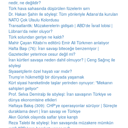
nedir, ne değildir?
Türk hava sahasında düşürülen füzelerin sırrı
Dr. Hakan Şahin ile söyleşi: Tüm yönleriyle Adana'da kurulan
NATO Çok Ulsulu Kolordusu
Transatlantik: Müzakerelerin gidişatı | ABD'de İsrail lobisi |
Lübnan'da neler oluyor?
Türk solundan geriye ne kaldı?
Mahir Çayan Kitabı'nı editörü Emir Ali Türkmen anlatıyor
Hafta Başı (76): İran savaşı biteceğe benzemiyor |
Gazeteciler yeterince cesur değil mi?
İran kürtleri savaşa neden dahil olmuyor? | Ceng Sağnıç ile
söyleşi
Siyasetçilerin özel hayatı var mıdır?
Trump'ın hükmettiği bir dünyada yaşamak
Kürt siyasi hareketinde taşlar yerinden oynuyor: "Mekanın
sahipleri geliyor"
Prof. Selva Demiralp ile söyleşi: İran savaşının Türkiye ve
dünya ekonomisine etkileri
Haftaya Bakış (309): CHP'ye operasyonlar sürüyor | Süreçte
duraklama devri | İran savaşı ve Türkiye
Akın Gürlek olayında saflar iyice karıştı
Reza Talebi ile söyleşi: İran savaşında müzakere mümkün