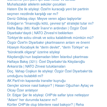
Muhafazakâr ailelerin seküler çocukları
Hatem Ete ile söyleşi: Özel'in kuracağı yeni bir partinin
seçmen nezdinde karşılığı var mı?
Deniz Göktaş olayı: Meyve veren ağacı taşlıyorlar
Erdoğan'ın "İmamoğlu kötü, çevresi iyi" stratejisi tutar mı?
Hafta Başı (88): Kadir İnanır'ın ardından | Özgür Özel
Diyarbakır'daydı | NATO Zirvesi'ni beklerken
Türkiye'de solcu olmak ve solcu kalabilmek mümkün mü?
Özgür Özel'in Diyarbakır çıkartmasının anlam ve önemi
Hüseyin Kocabıyık ile "derin devlet", "derin Türkiye" ve
"bürokratik oligarşi" üzerine söyleşi
Kılıçdaroğlu'nun başlamadan biten İstanbul çıkartması
Haftaya Bakış (321): Özel Diyarbakır'da Kılıçdaroğlu
Ankara'da | NATO Zirvesi tutuklamaları
Doç. Vahap Coşkun ile söyleşi: Özgür Özel Diyarbakır'da
umduğunu bulabildi mi?
AK Parti'nin kapısında transfer kuyruğu
Gençler sürece nasıl bakıyor? | Hasan Oğuzhan Aytaç ve
Olcay Özer anlatıyor
Dr. Edgar Şar ile söyleşi: CHP'de saflar iyice netleşiyor
"Adam" her durumda kazanır mı?
Kürtler CHP'de olup bitenlere nasıl bakıyor? | Reha