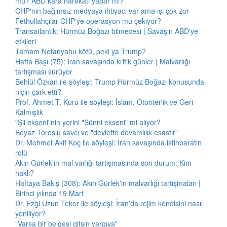
mü? ABD kara harekatı yapar mı?
CHP'nin bağımsız medyaya ihtiyacı var ama işi çok zor
Fethullahçılar CHP'ye operasyon mu çekiyor?
Transatlantik: Hürmüz Boğazı bilmecesi | Savaşın ABD'ye
etkileri
Tamam Netanyahu kötü, peki ya Trump?
Hafta Başı (75): İran savaşında kritik günler | Malvarlığı
tartışması sürüyor
Behlül Özkan ile söyleşi: Trump Hürmüz Boğazı konusunda
niçin çark etti?
Prof. Ahmet T. Kuru ile söyleşi: İslam, Otoriterlik ve Geri
Kalmışlık
"Şii ekseni"nin yerini "Sünni ekseni" mi alıyor?
Beyaz Toroslu savcı ve "devlette devamlılık esastır"
Dr. Mehmet Akif Koç ile söyleşi: İran savaşında istihbaratın
rolü
Akın Gürlek'in mal varlığı tartışmasında son durum: Kim
haklı?
Haftaya Bakış (308): Akın Gürlek'in malvarlığı tartışmaları |
Birinci yılında 19 Mart
Dr. Ezgi Uzun Teker ile söyleşi: İran'da rejim kendisini nasıl
yeniliyor?
"Varsa bir belgesi gitsin yargıya"