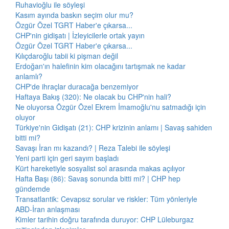
Ruhavioğlu ile söyleşi
Kasım ayında baskın seçim olur mu?
Özgür Özel TGRT Haber'e çıkarsa...
CHP'nin gidişatı | İzleyicilerle ortak yayın
Özgür Özel TGRT Haber'e çıkarsa...
Kılıçdaroğlu tabii ki pişman değil
Erdoğan'ın halefinin kim olacağını tartışmak ne kadar
anlamlı?
CHP'de ihraçlar duracağa benzemiyor
Haftaya Bakış (320): Ne olacak bu CHP'nin hali?
Ne oluyorsa Özgür Özel Ekrem İmamoğlu'nu satmadığı için
oluyor
Türkiye'nin Gidişatı (21): CHP krizinin anlamı | Savaş sahiden
bitti mi?
Savaşı İran mı kazandı? | Reza Talebi ile söyleşi
Yeni parti için geri sayım başladı
Kürt hareketiyle sosyalist sol arasında makas açılıyor
Hafta Başı (86): Savaş sonunda bitti mi? | CHP hep
gündemde
Transatlantik: Cevapsız sorular ve riskler: Tüm yönleriyle
ABD-İran anlaşması
Kimler tarihin doğru tarafında duruyor: CHP Lüleburgaz