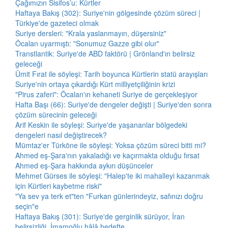
Çağımızın Sisifos’u: Kürtler
Haftaya Bakış (302): Suriye'nin gölgesinde çözüm süreci |
Türkiye'de gazeteci olmak
Suriye dersleri: "Krala yaslanmayın, düşersiniz"
Öcalan uyarmıştı: "Sonumuz Gazze gibi olur"
Transtlantik: Suriye'de ABD faktörü | Grönland'ın belirsiz
geleceği
Ümit Fırat ile söyleşi: Tarih boyunca Kürtlerin statü arayışları
Suriye'nin ortaya çıkardığı Kürt milliyetçiliğinin krizi
"Pirus zaferi": Öcalan'ın kehaneti Suriye de gerçekleşiyor
Hafta Başı (66): Suriye'de dengeler değişti | Suriye'den sonra
çözüm sürecinin geleceği
Arif Keskin ile söyleşi: Suriye'de yaşananlar bölgedeki
dengeleri nasıl değiştirecek?
Mümtaz'er Türköne ile söyleşi: Yoksa çözüm süreci bitti mi?
Ahmed eş-Şara'nın yakaladığı ve kaçırmakta olduğu fırsat
Ahmed eş-Şara hakkında aykırı düşünceler
Mehmet Gürses ile söyleşi: "Halep'te iki mahalleyi kazanmak
için Kürtleri kaybetme riski"
"Ya sev ya terk et"ten "Furkan günlerindeyiz, safınızı doğru
seçin"e
Haftaya Bakış (301): Suriye'de gerginlik sürüyor, İran
belirsizliği, İmamoğlu hâlâ hedefte