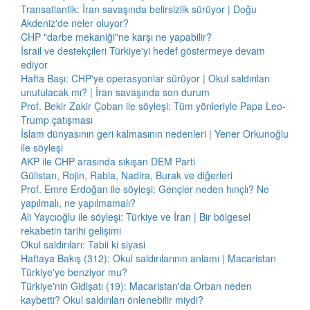
Transatlantik: İran savaşında belirsizlik sürüyor | Doğu
Akdeniz'de neler oluyor?
CHP "darbe mekaniği"ne karşı ne yapabilir?
İsrail ve destekçileri Türkiye'yi hedef göstermeye devam
ediyor
Hafta Başı: CHP'ye operasyonlar sürüyor | Okul saldırıları
unutulacak mı? | İran savaşında son durum
Prof. Bekir Zakir Çoban ile söyleşi: Tüm yönleriyle Papa Leo-
Trump çatışması
İslam dünyasının geri kalmasının nedenleri | Yener Orkunoğlu
ile söyleşi
AKP ile CHP arasında sıkışan DEM Parti
Gülistan, Rojin, Rabia, Nadira, Burak ve diğerleri
Prof. Emre Erdoğan ile söyleşi: Gençler neden hınçlı? Ne
yapılmalı, ne yapılmamalı?
Ali Yaycıoğlu ile söyleşi: Türkiye ve İran | Bir bölgesel
rekabetin tarihi gelişimi
Okul saldırıları: Tabii ki siyasi
Haftaya Bakış (312): Okul saldırılarının anlamı | Macaristan
Türkiye'ye benziyor mu?
Türkiye'nin Gidişatı (19): Macaristan'da Orban neden
kaybetti? Okul saldırıları önlenebilir miydi?