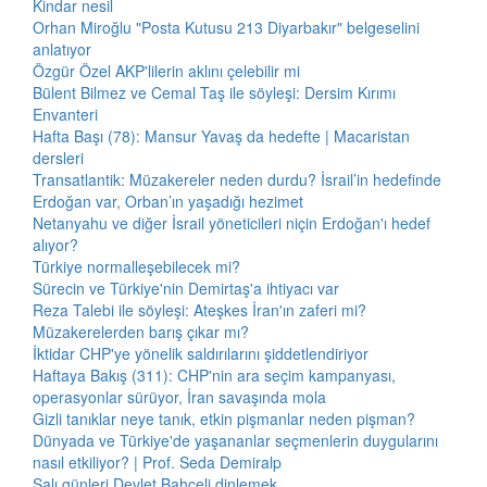
Kindar nesil
Orhan Miroğlu "Posta Kutusu 213 Diyarbakır" belgeselini
anlatıyor
Özgür Özel AKP'lilerin aklını çelebilir mi
Bülent Bilmez ve Cemal Taş ile söyleşi: Dersim Kırımı
Envanteri
Hafta Başı (78): Mansur Yavaş da hedefte | Macaristan
dersleri
Transatlantik: Müzakereler neden durdu? İsrail’in hedefinde
Erdoğan var, Orban’ın yaşadığı hezimet
Netanyahu ve diğer İsrail yöneticileri niçin Erdoğan'ı hedef
alıyor?
Türkiye normalleşebilecek mi?
Sürecin ve Türkiye'nin Demirtaş'a ihtiyacı var
Reza Talebi ile söyleşi: Ateşkes İran'ın zaferi mi?
Müzakerelerden barış çıkar mı?
İktidar CHP'ye yönelik saldırılarını şiddetlendiriyor
Haftaya Bakış (311): CHP'nin ara seçim kampanyası,
operasyonlar sürüyor, İran savaşında mola
Gizli tanıklar neye tanık, etkin pişmanlar neden pişman?
Dünyada ve Türkiye'de yaşananlar seçmenlerin duygularını
nasıl etkiliyor? | Prof. Seda Demiralp
Salı günleri Devlet Bahçeli dinlemek