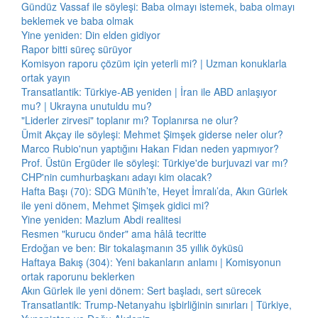
Gündüz Vassaf ile söyleşi: Baba olmayı istemek, baba olmayı
beklemek ve baba olmak
Yine yeniden: Din elden gidiyor
Rapor bitti süreç sürüyor
Komisyon raporu çözüm için yeterli mi? | Uzman konuklarla
ortak yayın
Transatlantik: Türkiye-AB yeniden | İran ile ABD anlaşıyor
mu? | Ukrayna unutuldu mu?
"Liderler zirvesi" toplanır mı? Toplanırsa ne olur?
Ümit Akçay ile söyleşi: Mehmet Şimşek giderse neler olur?
Marco Rubio'nun yaptığını Hakan Fidan neden yapmıyor?
Prof. Üstün Ergüder ile söyleşi: Türkiye'de burjuvazi var mı?
CHP'nin cumhurbaşkanı adayı kim olacak?
Hafta Başı (70): SDG Münih’te, Heyet İmralı’da, Akın Gürlek
ile yeni dönem, Mehmet Şimşek gidici mi?
Yine yeniden: Mazlum Abdi realitesi
Resmen "kurucu önder" ama hâlâ tecritte
Erdoğan ve ben: Bir tokalaşmanın 35 yıllık öyküsü
Haftaya Bakış (304): Yeni bakanların anlamı | Komisyonun
ortak raporunu beklerken
Akın Gürlek ile yeni dönem: Sert başladı, sert sürecek
Transatlantik: Trump-Netanyahu işbirliğinin sınırları | Türkiye,