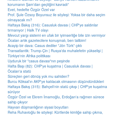
korumanın Şam'dan geçtiğini kavradı"
Evet, hedefte Özgür Özel var
Prof. Şule Özsoy Boyunsuz ile söyleşi: Yoksa bir daha seçim
olmayacak mı?
Haftaya Bakış (316): Casusluk davası | CHP'ye saldırılar
tırmanıyor | Halk TV olayı
Mevcut yargı sistemi en ufak bir iyimserliğe bile izin vermiyor
Öcalan artık gazetecilere konuşmalı, ben talibim!
Acayip bir dava: Casus dediler "Jön Türk" çıktı
Transatlantik: Trump-Çin | Rusya'da muhalefetin yükselişi |
Türkiye'nin Afrika politikası
Uyduruk bir "casus davası"nın peşinde
Hafta Başı (82): CHP'ye kuşatma | Casusluk davası |
Öcalan'a statü
Süreçten geri dönüş yok mu sahiden?
Burcu Köksal'ın AKP'ye katılacak olmasının düşündürdükleri
Haftaya Bakış (315): Bahçeli'nin statü çıkışı | CHP'ye kuşatma
sürüyor
Özgür Özel ve Ekrem İmamoğlu, Erdoğan'a rağmen sürece
sahip çıkıyor
Hayvan düşmanlığının siyasi boyutları
Reha Ruhavioğlu ile söyleşi: Kürtlerde kimliğe sahip çıkma,