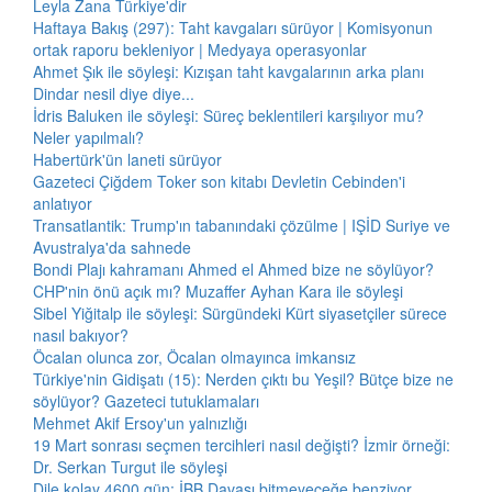
Leyla Zana Türkiye'dir
Haftaya Bakış (297): Taht kavgaları sürüyor | Komisyonun
ortak raporu bekleniyor | Medyaya operasyonlar
Ahmet Şık ile söyleşi: Kızışan taht kavgalarının arka planı
Dindar nesil diye diye...
İdris Baluken ile söyleşi: Süreç beklentileri karşılıyor mu?
Neler yapılmalı?
Habertürk'ün laneti sürüyor
Gazeteci Çiğdem Toker son kitabı Devletin Cebinden'i
anlatıyor
Transatlantik: Trump'ın tabanındaki çözülme | IŞİD Suriye ve
Avustralya'da sahnede
Bondi Plajı kahramanı Ahmed el Ahmed bize ne söylüyor?
CHP'nin önü açık mı? Muzaffer Ayhan Kara ile söyleşi
Sibel Yiğitalp ile söyleşi: Sürgündeki Kürt siyasetçiler sürece
nasıl bakıyor?
Öcalan olunca zor, Öcalan olmayınca imkansız
Türkiye'nin Gidişatı (15): Nerden çıktı bu Yeşil? Bütçe bize ne
söylüyor? Gazeteci tutuklamaları
Mehmet Akif Ersoy'un yalnızlığı
19 Mart sonrası seçmen tercihleri nasıl değişti? İzmir örneği:
Dr. Serkan Turgut ile söyleşi
Dile kolay 4600 gün: İBB Davası bitmeyeceğe benziyor