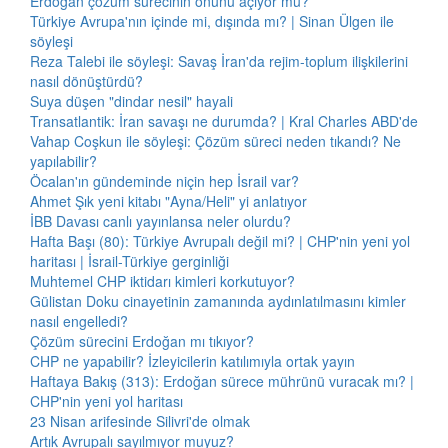
Erdoğan çözüm sürecinin önünü açıyor mu?
Türkiye Avrupa'nın içinde mi, dışında mı? | Sinan Ülgen ile
söyleşi
Reza Talebi ile söyleşi: Savaş İran'da rejim-toplum ilişkilerini
nasıl dönüştürdü?
Suya düşen "dindar nesil" hayali
Transatlantik: İran savaşı ne durumda? | Kral Charles ABD'de
Vahap Coşkun ile söyleşi: Çözüm süreci neden tıkandı? Ne
yapılabilir?
Öcalan'ın gündeminde niçin hep İsrail var?
Ahmet Şık yeni kitabı "Ayna/Heli" yi anlatıyor
İBB Davası canlı yayınlansa neler olurdu?
Hafta Başı (80): Türkiye Avrupalı değil mi? | CHP'nin yeni yol
haritası | İsrail-Türkiye gerginliği
Muhtemel CHP iktidarı kimleri korkutuyor?
Gülistan Doku cinayetinin zamanında aydınlatılmasını kimler
nasıl engelledi?
Çözüm sürecini Erdoğan mı tıkıyor?
CHP ne yapabilir? İzleyicilerin katılımıyla ortak yayın
Haftaya Bakış (313): Erdoğan sürece mührünü vuracak mı? |
CHP'nin yeni yol haritası
23 Nisan arifesinde Silivri'de olmak
Artık Avrupalı sayılmıyor muyuz?