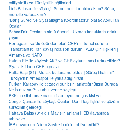
milliyetçilik ve Türkiyelilik eğilimleri
İdris Baluken ile söyleşi: Somut adımlar atılacak mı? Süreç
menzile varacak mı?
“Barış Süreci ve Siyasallaşma Koordinatörü” olarak Abdullah
Öcalan
Bahçeli'nin Öcalan'a statü önerisi | Uzman konuklarla ortak
yayın
Her ağacın kurdu özünden olur: CHP'nin temel sorunu
Transatlantik: İran savaşında son durum | ABD-Çin ilişkileri |
Almanya ve NATO
Hatem Ete ile söyleşi: AKP ve CHP oylarını nasıl artırabilirler?
Siyasi iktidarın CHP açmazı
Hafta Başı (81): Mutlak butlana ne oldu? | Süreç tıkalı mı?
Türkiye'nin Amedspor ile yakaladığı fırsat
Furkan Karabay ile cezaevi günlerini anlattığı "Bizim Burada
Ne İşimiz Var?" kitabı üzerine söyleşi
PKK'nın silah bırakmasını istemeyen ne çok kişi var
Cengiz Çandar ile söyleşi: Öcalan-Demirtaş ilişkisi ve çözüm
sürecinin geleceği
Haftaya Bakış (314): 1 Mayıs'ın anlamı | İBB davasında
tahliyeler
İBB davasında Adem Soytekin niçin tahliye edildi?