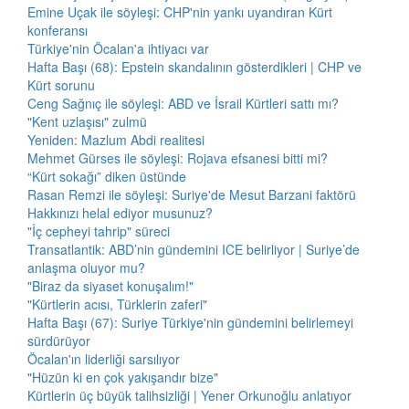
Emine Uçak ile söyleşi: CHP'nin yankı uyandıran Kürt
konferansı
Türkiye'nin Öcalan'a ihtiyacı var
Hafta Başı (68): Epstein skandalının gösterdikleri | CHP ve
Kürt sorunu
Ceng Sağnıç ile söyleşi: ABD ve İsrail Kürtleri sattı mı?
"Kent uzlaşısı" zulmü
Yeniden: Mazlum Abdi realitesi
Mehmet Gürses ile söyleşi: Rojava efsanesi bitti mi?
“Kürt sokağı” diken üstünde
Rasan Remzi ile söyleşi: Suriye'de Mesut Barzani faktörü
Hakkınızı helal ediyor musunuz?
"İç cepheyi tahrip" süreci
Transatlantik: ABD’nin gündemini ICE belirliyor | Suriye’de
anlaşma oluyor mu?
"Biraz da siyaset konuşalım!"
"Kürtlerin acısı, Türklerin zaferi"
Hafta Başı (67): Suriye Türkiye'nin gündemini belirlemeyi
sürdürüyor
Öcalan'ın liderliği sarsılıyor
"Hüzün ki en çok yakışandır bize"
Kürtlerin üç büyük talihsizliği | Yener Orkunoğlu anlatıyor