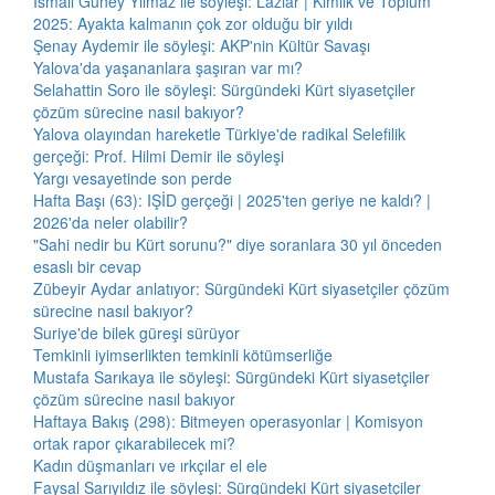
İsmail Güney Yılmaz ile söyleşi: Lazlar | Kimlik ve Toplum
2025: Ayakta kalmanın çok zor olduğu bir yıldı
Şenay Aydemir ile söyleşi: AKP'nin Kültür Savaşı
Yalova'da yaşananlara şaşıran var mı?
Selahattin Soro ile söyleşi: Sürgündeki Kürt siyasetçiler
çözüm sürecine nasıl bakıyor?
Yalova olayından hareketle Türkiye'de radikal Selefilik
gerçeği: Prof. Hilmi Demir ile söyleşi
Yargı vesayetinde son perde
Hafta Başı (63): IŞİD gerçeği | 2025'ten geriye ne kaldı? |
2026'da neler olabilir?
"Sahi nedir bu Kürt sorunu?" diye soranlara 30 yıl önceden
esaslı bir cevap
Zübeyir Aydar anlatıyor: Sürgündeki Kürt siyasetçiler çözüm
sürecine nasıl bakıyor?
Suriye'de bilek güreşi sürüyor
Temkinli iyimserlikten temkinli kötümserliğe
Mustafa Sarıkaya ile söyleşi: Sürgündeki Kürt siyasetçiler
çözüm sürecine nasıl bakıyor
Haftaya Bakış (298): Bitmeyen operasyonlar | Komisyon
ortak rapor çıkarabilecek mi?
Kadın düşmanları ve ırkçılar el ele
Faysal Sarıyıldız ile söyleşi: Sürgündeki Kürt siyasetçiler