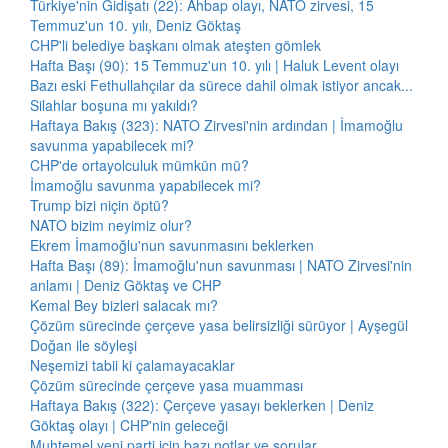
Türkiye'nin Gidişatı (22): Ahbap olayı, NATO zirvesi, 15
Temmuz'un 10. yılı, Deniz Göktaş
CHP'li belediye başkanı olmak ateşten gömlek
Hafta Başı (90): 15 Temmuz'un 10. yılı | Haluk Levent olayı
Bazı eski Fethullahçılar da sürece dahil olmak istiyor ancak...
Silahlar boşuna mı yakıldı?
Haftaya Bakış (323): NATO Zirvesi'nin ardından | İmamoğlu
savunma yapabilecek mi?
CHP'de ortayolculuk mümkün mü?
İmamoğlu savunma yapabilecek mi?
Trump bizi niçin öptü?
NATO bizim neyimiz olur?
Ekrem İmamoğlu'nun savunmasını beklerken
Hafta Başı (89): İmamoğlu'nun savunması | NATO Zirvesi'nin
anlamı | Deniz Göktaş ve CHP
Kemal Bey bizleri salacak mı?
Çözüm sürecinde çerçeve yasa belirsizliği sürüyor | Ayşegül
Doğan ile söyleşi
Neşemizi tabii ki çalamayacaklar
Çözüm sürecinde çerçeve yasa muamması
Haftaya Bakış (322): Çerçeve yasayı beklerken | Deniz
Göktaş olayı | CHP'nin geleceği
Muhtemel yeni parti için bazı notlar ve sorular