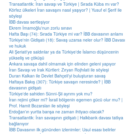
Transatlantik: İran savaşı ve Türkiye | Sırada Küba mı var?
Körfez ülkeleri İran savaşını nasıl yaşıyor? | Yusuf el Şerif ile
söyleşi
İBB davası sertleşiyor
Ekrem İmamoğlu'nun zorlu sınavı
Hafta Başı (74): Sırada Türkiye mi var? İBB davasının anlamı
Türkiye'nin Gidişatı (18): Savaş uzarsa neler olur? İBB Davası
ve hukuk
Ali Şeriati'ye saldırılar ya da Türkiye'de İslamcı düşüncenin
yükseliş ve çöküşü
Ankara savaşa dahil olmamak için elinden geleni yapıyor
İran Savaşı ve Irak Kürtleri: Zıryan Rojhılati ile söyleşi
Duran Kalkan ile Devlet Bahçeli'yi buluşturan savaş
Haftaya Bakış (307): Türkiye savaşın neresinde? | İBB
davasının gidişatı
Türkiye'de sahiden Sünni-Şii ayrımı yok mu?
İran rejimi çöker mi? İsrail bölgenin egemen gücü olur mu? |
Prof. Hamit Bozarslan ile söyleşi
Erdoğan'ın yurtta barışa ne zaman ihtiyacı olacak?
Transatlantik: İran savaşının gidişatı | Halkbank davası tatlıya
bağlanıyor
İBB Davasının ilk gününden izlenimler: Usul esası belirler