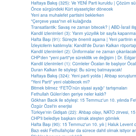
Haftaya Bakış (325): Ve YENİ Parti kuruldu | Çözüm 
Önce sürgündeki Kürt siyasetçiler dönecek
Yeni ana muhalefet partisini beklerken
"Çerçeve yasa"nın eli kulağında
Transatlantik: Savaş ne zaman bitecek? | ABD-İsrail il
Kandil izlenimleri (3): Yarım yüzyıllık bir sayfa kapanm
Hafta Başı (91): Süreçte önemli aşama | Yeni partinin e
İzleyicilerin katılımıyla: Kandil'de Duran Kalkan röporta
Kandil izlenimleri (2): Üniformalar ne zaman çıkarılaca
CHP'den "yeni parti"ye süreklilik ve değişim | Dr. Edgar 
Kandil izlenimleri (1): Cümleler Öcalan ile başlıyor Öcala
Duran Kalkan ile söyleşi: Bu süreç batmayacak!
Haftaya Bakış (324): Yeni parti yolda | Ahbap soruştur
"Yeni Parti" yeni olabilecek mi?
Bitmek bilmez “FETÖ’nün siyasi ayağı” tartışmaları
Fethullah Gülen'den geriye neler kaldı?
Gökhan Bacık ile söyleşi: 15 Temmuz'un 10. yılında Fe
Özgür Özel'in enerjisi
Türkiye'nin Gidişatı (22): Ahbap olayı, NATO zirvesi, 1
CHP'li belediye başkanı olmak ateşten gömlek
Hafta Başı (90): 15 Temmuz'un 10. yılı | Haluk Levent o
Bazı eski Fethullahçılar da sürece dahil olmak istiyor a