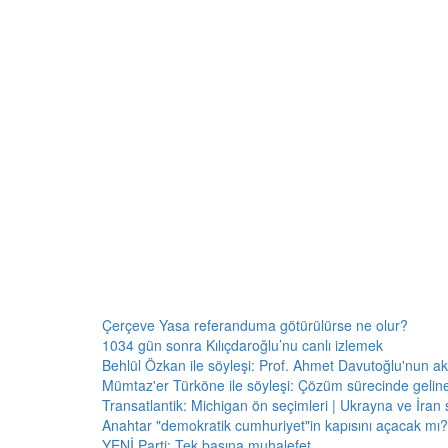
Çerçeve Yasa referanduma götürülürse ne olur?
1034 gün sonra Kılıçdaroğlu’nu canlı izlemek
Behlül Özkan ile söyleşi: Prof. Ahmet Davutoğlu'nun a
Mümtaz'er Türköne ile söyleşi: Çözüm sürecinde gelin
Transatlantik: Michigan ön seçimleri | Ukrayna ve İran 
Anahtar "demokratik cumhuriyet"in kapısını açacak mı?
YENİ Parti: Tek başına muhalefet