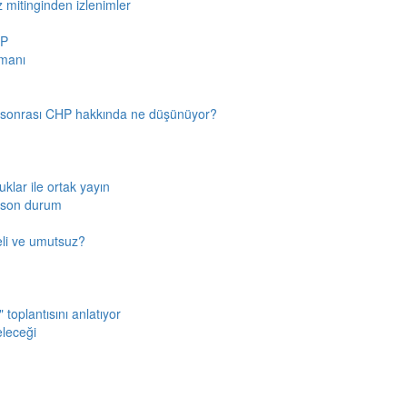
z mitinginden izlenimler
HP
amanı
n sonrası CHP hakkında ne düşünüyor?
klar ile ortak yayın
a son durum
fkeli ve umutsuz?
toplantısını anlatıyor
eleceği