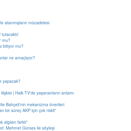
rle atanmışların mücadelesi
 tutacaktı!
or mu?
ı bitiyor mu?
anlar ne amaçlıyor?
ne yapacak?
 ilişkisi | Halk TV'de yaşananların anlamı
tle Bahçeli'nin mekanizma önerileri
n bir süreç AKP için çok riskli"
 algıları farklı"
of. Mehmet Gürses ile söyleşi