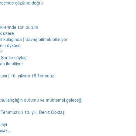
sürecinde çözüme doğru
işkilerinde son durum
ak üzere
li kulağında | Savaş bitmek bilmiyor
jının öyküsü
k?
Şar ile söyleşi
n ile bitiyor
ması | 10. yılında 15 Temmuz
thullahçılığın durumu ve muhtemel geleceği
5 Temmuz'un 10. yılı, Deniz Göktaş
layı
ncak...