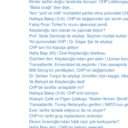
Kimler tarihin doğru tarafında duruyor: CHP Lüleburga
"Baba ocağı" diye diye...
Yeni "yerli ve milli" muhalefet partisi olma yolundaki C
Haftaya Bakış (319): CHP’de değişimciler için tercih z
Fatoş Pınar Türker'in onuru işkenceyi yendi
Kılıçdaroğlu tam olarak ne yapmak istiyor?
Prof. Seda Demiralp ile söyleşi: Seçmen mutlak butla
Yol ayrımındaki CHP | Dr. Edgar Şar ile söyleşi
CHP son hız kopuşa gidiyor
Hafta Başı (85): Özel-Kılıçdaroğlu düellosu
Özel'den ileri, Kılıçdaroğlu'ndan geri adım | Uzman konu
Transatlantik: Ermenistan'da seçimler | İran savaşınd
Milli Görüş'ün yenilikçileri, CHP'nin değişimcileri
Dr. Serkan Turgut ile söyleşi: İzmirliler niçin kaygılı, ö
Ve Bahçeli de Kılıçdaroğlu dedi
CHP'de taraflar anlaşabilir mi?
Haftaya Bakış (319): CHP krizi sürüyor
Hüseyin Çelik ve Figen Çalıkuşu "Adalet Hemen Şimdi!" 
Transatlantik: Trump-Netanyahu gerilimi | NATO'nun g
Evet, tarihe tanıklık ediyoruz da ne oluyor?
CHP'nin tarihi grup toplantısının ardından
Ekrem İmamoğlu'ndan hâlâ niçin çok korkuyorlar?
Hafta Başı (84): CHP'nin belirsiz geleceği