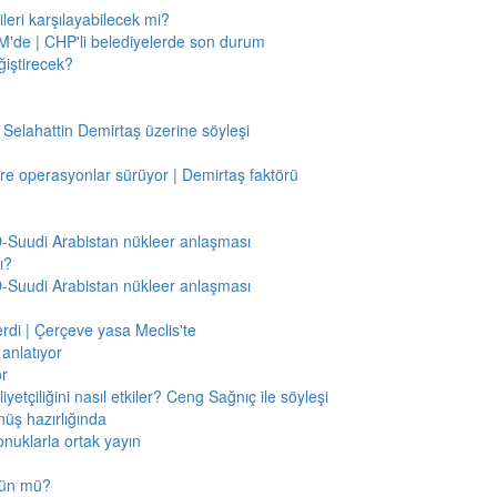
leri karşılayabilecek mi?
'de | CHP'li belediyelerde son durum
ğiştirecek?
 Selahattin Demirtaş üzerine söyleşi
re operasyonlar sürüyor | Demirtaş faktörü
BD-Suudi Arabistan nükleer anlaşması
ı?
BD-Suudi Arabistan nükleer anlaşması
verdi | Çerçeve yasa Meclis'te
anlatıyor
or
etçiliğini nasıl etkiler? Ceng Sağnıç ile söyleşi
nüş hazırlığında
onuklarla ortak yayın
mkün mü?