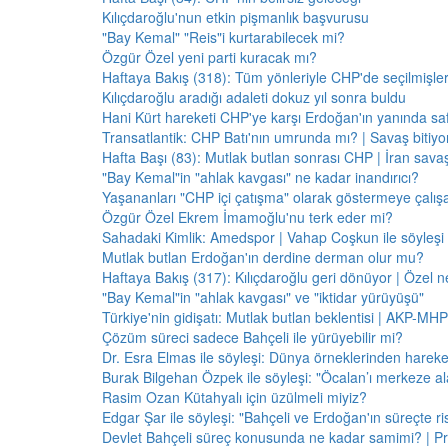
Kılıçdaroğlu'nun etkin pişmanlık başvurusu
"Bay Kemal" "Reis"i kurtarabilecek mi?
Özgür Özel yeni parti kuracak mı?
Haftaya Bakış (318): Tüm yönleriyle CHP'de seçilmişle
Kılıçdaroğlu aradığı adaleti dokuz yıl sonra buldu
Hani Kürt hareketi CHP'ye karşı Erdoğan'ın yanında saf
Transatlantik: CHP Batı'nın umrunda mı? | Savaş bitiy
Hafta Başı (83): Mutlak butlan sonrası CHP | İran savaş
"Bay Kemal"in "ahlak kavgası" ne kadar inandırıcı?
Yaşananları "CHP içi çatışma" olarak göstermeye çalış
Özgür Özel Ekrem İmamoğlu'nu terk eder mi?
Sahadaki Kimlik: Amedspor | Vahap Coşkun ile söyleşi
Mutlak butlan Erdoğan'ın derdine derman olur mu?
Haftaya Bakış (317): Kılıçdaroğlu geri dönüyor | Özel 
"Bay Kemal"in "ahlak kavgası" ve "iktidar yürüyüşü"
Türkiye'nin gidişatı: Mutlak butlan beklentisi | AKP-MHP
Çözüm süreci sadece Bahçeli ile yürüyebilir mi?
Dr. Esra Elmas ile söyleşi: Dünya örneklerinden hareke
Burak Bilgehan Özpek ile söyleşi: "Öcalan’ı merkeze ala
Rasim Ozan Kütahyalı için üzülmeli miyiz?
Edgar Şar ile söyleşi: "Bahçeli ve Erdoğan'ın süreçte risk
Devlet Bahçeli süreç konusunda ne kadar samimi? | Pr