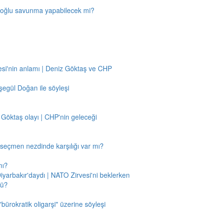
amoğlu savunma yapabilecek mi?
si'nin anlamı | Deniz Göktaş ve CHP
egül Doğan ile söyleşi
 Göktaş olayı | CHP'nin geleceği
n seçmen nezdinde karşılığı var mı?
mı?
Diyarbakır'daydı | NATO Zirvesi'ni beklerken
mü?
"bürokratik oligarşi" üzerine söyleşi