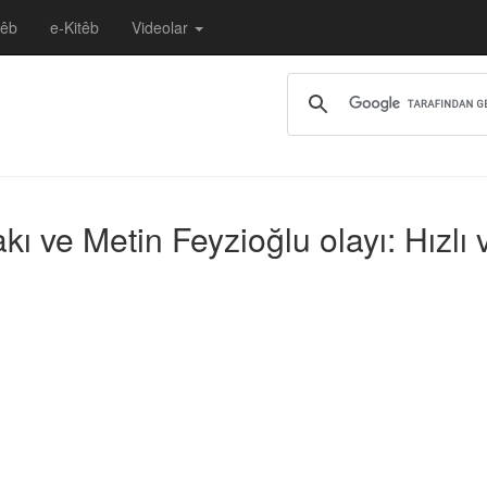
têb
e-Kitêb
Videolar
ı ve Metin Feyzioğlu olayı: Hızlı 