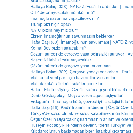
Silahlar boşuna mı yakıldı?
Haftaya Bakış (323): NATO Zirvesi'nin ardından | İm
CHP'de ortayolculuk mümkün mü?
İmamoğlu savunma yapabilecek mi?
Trump bizi niçin öptü?
NATO bizim neyimiz olur?
Ekrem İmamoğlu'nun savunmasını beklerken
Hafta Başı (89): İmamoğlu'nun savunması | NATO Zirve
Kemal Bey bizleri salacak mı?
Çözüm sürecinde çerçeve yasa belirsizliği sürüyor | Ayş
Neşemizi tabii ki çalamayacaklar
Çözüm sürecinde çerçeve yasa muamması
Haftaya Bakış (322): Çerçeve yasayı beklerken | Deniz
Muhtemel yeni parti için bazı notlar ve sorular
Muhafazakâr ailelerin seküler çocukları
Hatem Ete ile söyleşi: Özel'in kuracağı yeni bir partini
Deniz Göktaş olayı: Meyve veren ağacı taşlıyorlar
Erdoğan'ın "İmamoğlu kötü, çevresi iyi" stratejisi tutar 
Hafta Başı (88): Kadir İnanır'ın ardından | Özgür Özel 
Türkiye'de solcu olmak ve solcu kalabilmek mümkün 
Özgür Özel'in Diyarbakır çıkartmasının anlam ve önemi
Hüseyin Kocabıyık ile "derin devlet", "derin Türkiye" ve 
Kılıçdaroğlu'nun başlamadan biten İstanbul çıkartması