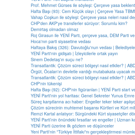
Prof. Mehmet Gürses ile söyleşi: Çerçeve yasa beklenti
Hafta Başı (93): Cem Küçük olayı | Çerçeve Yasa TBMM
Vahap Coşkun ile söyleşi: Çerçeve yasa neleri nasıl de
CHP'den AKP'ye transferler sürüyor: Sorumlu kim?
Demirtaş olmadan olmaz
Roj Girasun ile YENİ Parti, çerçeve yasa, DEM Parti ve
Hoca'nın parti siyasetine vedası
Haftaya Bakış (326): Davutoğlu'nun vedası | Belediyele
YENİ Parti'nin gidişatı | İzleyicilerle ortak yayın
Sinem Dedetaş'ın suçu ne?
Transatlantik: Çözüm süreci bölgeyi nasıl etkiler? | A
Örgüt, Öcalan'ın devletle vardığı mutabakata uyacak m
Transatlantik: Çözüm süreci bölgeyi nasıl etkiler? | A
CHP'nin tükenişi
Hafta Başı (92): CHP'nin figüranları | YENİ Parti start 
YENİ Parti'nin yol haritası: Genel Sekreter Yunus Emre 
Süreç karşıtlarına acı haber: Engeller teker teker aşılıy
Çözüm sürecinin muhtemel başarısı Kürtleri ve Kürt milliy
Remzi Kartal anlatıyor: Sürgündeki Kürt siyasetçiler dö
YENİ Parti’nin önündeki fırsatlar ve engeller | Uzman k
YENİ Parti üzerine ilk gözlem ve düşünceler
Yeni Parti'nin "Türkiye İttifakı"nı gerçekleştirmesi mü