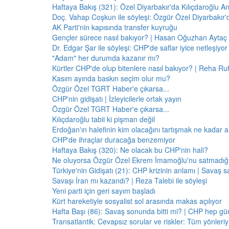
Haftaya Bakış (321): Özel Diyarbakır'da Kılıçdaroğlu A
Doç. Vahap Coşkun ile söyleşi: Özgür Özel Diyarbakır
AK Parti'nin kapısında transfer kuyruğu
Gençler sürece nasıl bakıyor? | Hasan Oğuzhan Aytaç 
Dr. Edgar Şar ile söyleşi: CHP'de saflar iyice netleşiyor
"Adam" her durumda kazanır mı?
Kürtler CHP'de olup bitenlere nasıl bakıyor? | Reha Ruh
Kasım ayında baskın seçim olur mu?
Özgür Özel TGRT Haber'e çıkarsa...
CHP'nin gidişatı | İzleyicilerle ortak yayın
Özgür Özel TGRT Haber'e çıkarsa...
Kılıçdaroğlu tabii ki pişman değil
Erdoğan'ın halefinin kim olacağını tartışmak ne kadar a
CHP'de ihraçlar duracağa benzemiyor
Haftaya Bakış (320): Ne olacak bu CHP'nin hali?
Ne oluyorsa Özgür Özel Ekrem İmamoğlu'nu satmadığı 
Türkiye'nin Gidişatı (21): CHP krizinin anlamı | Savaş s
Savaşı İran mı kazandı? | Reza Talebi ile söyleşi
Yeni parti için geri sayım başladı
Kürt hareketiyle sosyalist sol arasında makas açılıyor
Hafta Başı (86): Savaş sonunda bitti mi? | CHP hep 
Transatlantik: Cevapsız sorular ve riskler: Tüm yönler