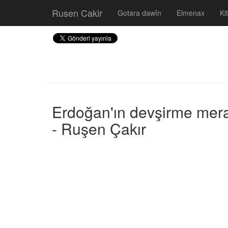
Rusen Cakir
Gotara dawîn
Elmenax
Ki
Erdoğan'ın devşirme merak
- Ruşen Çakır