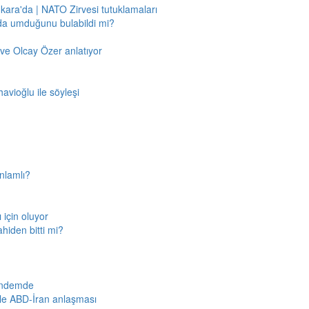
nkara'da | NATO Zirvesi tutuklamaları
'da umduğunu bulabildi mi?
ve Olcay Özer anlatıyor
avioğlu ile söyleşi
nlamlı?
için oluyor
ahiden bitti mi?
gündemde
iyle ABD-İran anlaşması