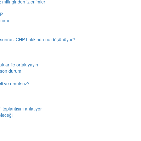
z mitinginden izlenimler
HP
amanı
n sonrası CHP hakkında ne düşünüyor?
klar ile ortak yayın
a son durum
fkeli ve umutsuz?
toplantısını anlatıyor
eleceği