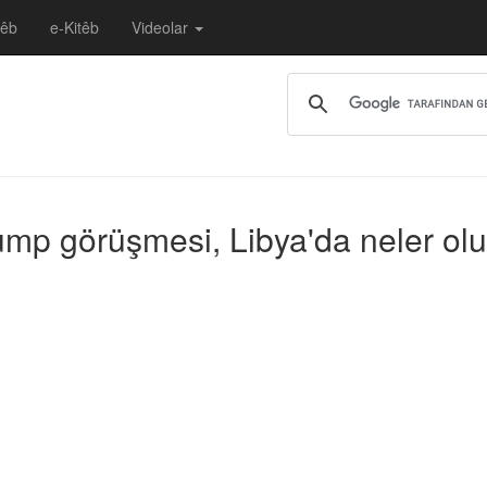
têb
e-Kitêb
Videolar
ump görüşmesi, Libya'da neler oluy