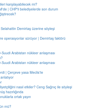
leri karşılayabilecek mi?
'de | CHP'li belediyelerde son durum
ğiştirecek?
 Selahattin Demirtaş üzerine söyleşi
re operasyonlar sürüyor | Demirtaş faktörü
BD-Suudi Arabistan nükleer anlaşması
ı?
BD-Suudi Arabistan nükleer anlaşması
verdi | Çerçeve yasa Meclis'te
anlatıyor
or
etçiliğini nasıl etkiler? Ceng Sağnıç ile söyleşi
nüş hazırlığında
onuklarla ortak yayın
mkün mü?