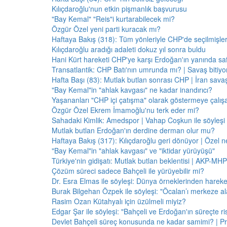
Kılıçdaroğlu'nun etkin pişmanlık başvurusu
"Bay Kemal" "Reis"i kurtarabilecek mi?
Özgür Özel yeni parti kuracak mı?
Haftaya Bakış (318): Tüm yönleriyle CHP'de seçilmişle
Kılıçdaroğlu aradığı adaleti dokuz yıl sonra buldu
Hani Kürt hareketi CHP'ye karşı Erdoğan'ın yanında saf
Transatlantik: CHP Batı'nın umrunda mı? | Savaş bitiy
Hafta Başı (83): Mutlak butlan sonrası CHP | İran savaş
"Bay Kemal"in "ahlak kavgası" ne kadar inandırıcı?
Yaşananları "CHP içi çatışma" olarak göstermeye çalış
Özgür Özel Ekrem İmamoğlu'nu terk eder mi?
Sahadaki Kimlik: Amedspor | Vahap Coşkun ile söyleşi
Mutlak butlan Erdoğan'ın derdine derman olur mu?
Haftaya Bakış (317): Kılıçdaroğlu geri dönüyor | Özel 
"Bay Kemal"in "ahlak kavgası" ve "iktidar yürüyüşü"
Türkiye'nin gidişatı: Mutlak butlan beklentisi | AKP-MHP
Çözüm süreci sadece Bahçeli ile yürüyebilir mi?
Dr. Esra Elmas ile söyleşi: Dünya örneklerinden hareke
Burak Bilgehan Özpek ile söyleşi: "Öcalan’ı merkeze ala
Rasim Ozan Kütahyalı için üzülmeli miyiz?
Edgar Şar ile söyleşi: "Bahçeli ve Erdoğan'ın süreçte risk
Devlet Bahçeli süreç konusunda ne kadar samimi? | Pr