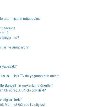
rle atanmışların mücadelesi
 tutacaktı!
or mu?
ı bitiyor mu?
anlar ne amaçlıyor?
ne yapacak?
 ilişkisi | Halk TV'de yaşananların anlamı
tle Bahçeli'nin mekanizma önerileri
n bir süreç AKP için çok riskli"
 algıları farklı"
of. Mehmet Gürses ile söyleşi