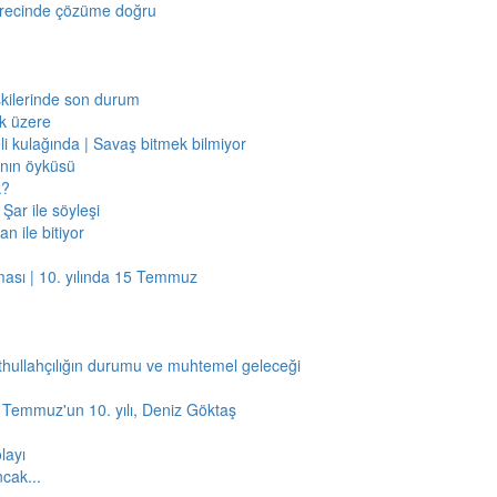
sürecinde çözüme doğru
işkilerinde son durum
ak üzere
li kulağında | Savaş bitmek bilmiyor
jının öyküsü
k?
Şar ile söyleşi
n ile bitiyor
ması | 10. yılında 15 Temmuz
thullahçılığın durumu ve muhtemel geleceği
5 Temmuz'un 10. yılı, Deniz Göktaş
layı
ncak...