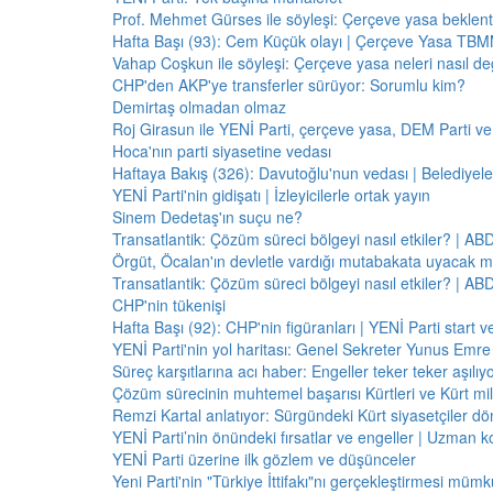
Prof. Mehmet Gürses ile söyleşi: Çerçeve yasa beklenti
Hafta Başı (93): Cem Küçük olayı | Çerçeve Yasa TBMM
Vahap Coşkun ile söyleşi: Çerçeve yasa neleri nasıl de
CHP'den AKP'ye transferler sürüyor: Sorumlu kim?
Demirtaş olmadan olmaz
Roj Girasun ile YENİ Parti, çerçeve yasa, DEM Parti ve
Hoca'nın parti siyasetine vedası
Haftaya Bakış (326): Davutoğlu'nun vedası | Belediyele
YENİ Parti'nin gidişatı | İzleyicilerle ortak yayın
Sinem Dedetaş'ın suçu ne?
Transatlantik: Çözüm süreci bölgeyi nasıl etkiler? | A
Örgüt, Öcalan'ın devletle vardığı mutabakata uyacak m
Transatlantik: Çözüm süreci bölgeyi nasıl etkiler? | A
CHP'nin tükenişi
Hafta Başı (92): CHP'nin figüranları | YENİ Parti start 
YENİ Parti'nin yol haritası: Genel Sekreter Yunus Emre 
Süreç karşıtlarına acı haber: Engeller teker teker aşılıy
Çözüm sürecinin muhtemel başarısı Kürtleri ve Kürt milliy
Remzi Kartal anlatıyor: Sürgündeki Kürt siyasetçiler dö
YENİ Parti’nin önündeki fırsatlar ve engeller | Uzman k
YENİ Parti üzerine ilk gözlem ve düşünceler
Yeni Parti'nin "Türkiye İttifakı"nı gerçekleştirmesi mü