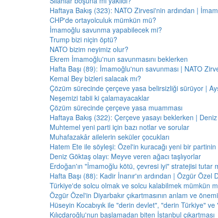
Silahlar boşuna mı yakıldı?
Haftaya Bakış (323): NATO Zirvesi'nin ardından | İm
CHP'de ortayolculuk mümkün mü?
İmamoğlu savunma yapabilecek mi?
Trump bizi niçin öptü?
NATO bizim neyimiz olur?
Ekrem İmamoğlu'nun savunmasını beklerken
Hafta Başı (89): İmamoğlu'nun savunması | NATO Zirve
Kemal Bey bizleri salacak mı?
Çözüm sürecinde çerçeve yasa belirsizliği sürüyor | Ayş
Neşemizi tabii ki çalamayacaklar
Çözüm sürecinde çerçeve yasa muamması
Haftaya Bakış (322): Çerçeve yasayı beklerken | Deniz
Muhtemel yeni parti için bazı notlar ve sorular
Muhafazakâr ailelerin seküler çocukları
Hatem Ete ile söyleşi: Özel'in kuracağı yeni bir partini
Deniz Göktaş olayı: Meyve veren ağacı taşlıyorlar
Erdoğan'ın "İmamoğlu kötü, çevresi iyi" stratejisi tutar 
Hafta Başı (88): Kadir İnanır'ın ardından | Özgür Özel 
Türkiye'de solcu olmak ve solcu kalabilmek mümkün 
Özgür Özel'in Diyarbakır çıkartmasının anlam ve önemi
Hüseyin Kocabıyık ile "derin devlet", "derin Türkiye" ve 
Kılıçdaroğlu'nun başlamadan biten İstanbul çıkartması