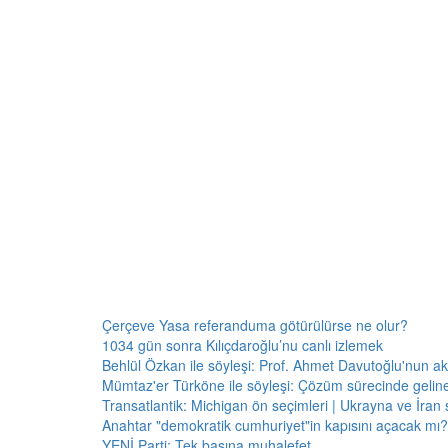
Çerçeve Yasa referanduma götürülürse ne olur?
1034 gün sonra Kılıçdaroğlu’nu canlı izlemek
Behlül Özkan ile söyleşi: Prof. Ahmet Davutoğlu'nun a
Mümtaz'er Türköne ile söyleşi: Çözüm sürecinde gelin
Transatlantik: Michigan ön seçimleri | Ukrayna ve İran 
Anahtar "demokratik cumhuriyet"in kapısını açacak mı?
YENİ Parti: Tek başına muhalefet