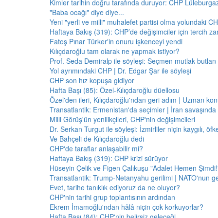
Kimler tarihin doğru tarafında duruyor: CHP Lüleburga
"Baba ocağı" diye diye...
Yeni "yerli ve milli" muhalefet partisi olma yolundaki C
Haftaya Bakış (319): CHP’de değişimciler için tercih z
Fatoş Pınar Türker'in onuru işkenceyi yendi
Kılıçdaroğlu tam olarak ne yapmak istiyor?
Prof. Seda Demiralp ile söyleşi: Seçmen mutlak butla
Yol ayrımındaki CHP | Dr. Edgar Şar ile söyleşi
CHP son hız kopuşa gidiyor
Hafta Başı (85): Özel-Kılıçdaroğlu düellosu
Özel'den ileri, Kılıçdaroğlu'ndan geri adım | Uzman konu
Transatlantik: Ermenistan'da seçimler | İran savaşınd
Milli Görüş'ün yenilikçileri, CHP'nin değişimcileri
Dr. Serkan Turgut ile söyleşi: İzmirliler niçin kaygılı, ö
Ve Bahçeli de Kılıçdaroğlu dedi
CHP'de taraflar anlaşabilir mi?
Haftaya Bakış (319): CHP krizi sürüyor
Hüseyin Çelik ve Figen Çalıkuşu "Adalet Hemen Şimdi!" 
Transatlantik: Trump-Netanyahu gerilimi | NATO'nun g
Evet, tarihe tanıklık ediyoruz da ne oluyor?
CHP'nin tarihi grup toplantısının ardından
Ekrem İmamoğlu'ndan hâlâ niçin çok korkuyorlar?
Hafta Başı (84): CHP'nin belirsiz geleceği