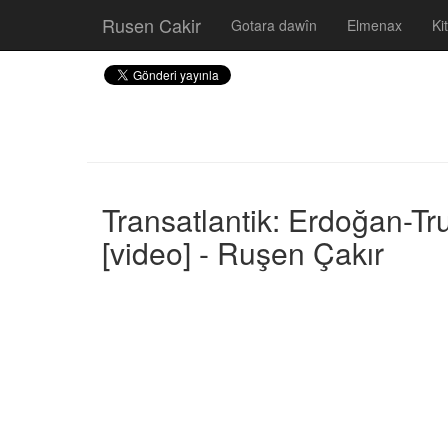
Rusen Cakir
Gotara dawîn
Elmenax
Ki
Transatlantik: Erdoğan-Tr
[video] - Ruşen Çakır