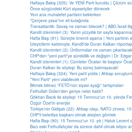
Haftaya Bakış (325): Ve YENİ Parti kuruldu | Çözüm 
Önce sürgündeki Kürt siyasetçiler dönecek
Yeni ana muhalefet partisini beklerken
"Çerçeve yasa"nın eli kulağında
Transatlantik: Savaş ne zaman bitecek? | ABD-İsrail il
Kandil izlenimleri (3): Yarım yüzyıllık bir sayfa kapanm
Hafta Başı (91): Süreçte önemli aşama | Yeni partinin e
İzleyicilerin katılımıyla: Kandil'de Duran Kalkan röporta
Kandil izlenimleri (2): Üniformalar ne zaman çıkarılaca
CHP'den "yeni parti"ye süreklilik ve değişim | Dr. Edgar 
Kandil izlenimleri (1): Cümleler Öcalan ile başlıyor Öcala
Duran Kalkan ile söyleşi: Bu süreç batmayacak!
Haftaya Bakış (324): Yeni parti yolda | Ahbap soruştur
"Yeni Parti" yeni olabilecek mi?
Bitmek bilmez “FETÖ’nün siyasi ayağı” tartışmaları
Fethullah Gülen'den geriye neler kaldı?
Gökhan Bacık ile söyleşi: 15 Temmuz'un 10. yılında Fe
Özgür Özel'in enerjisi
Türkiye'nin Gidişatı (22): Ahbap olayı, NATO zirvesi, 1
CHP'li belediye başkanı olmak ateşten gömlek
Hafta Başı (90): 15 Temmuz'un 10. yılı | Haluk Levent o
Bazı eski Fethullahçılar da sürece dahil olmak istiyor a