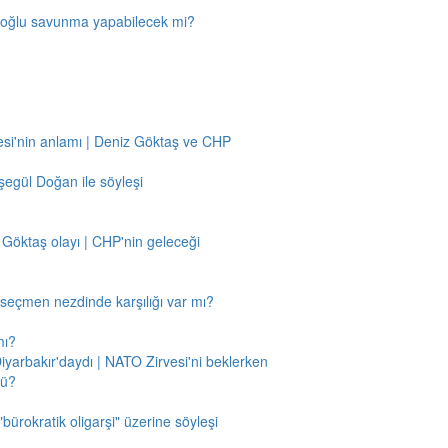
amoğlu savunma yapabilecek mi?
si'nin anlamı | Deniz Göktaş ve CHP
egül Doğan ile söyleşi
 Göktaş olayı | CHP'nin geleceği
n seçmen nezdinde karşılığı var mı?
mı?
Diyarbakır'daydı | NATO Zirvesi'ni beklerken
mü?
"bürokratik oligarşi" üzerine söyleşi