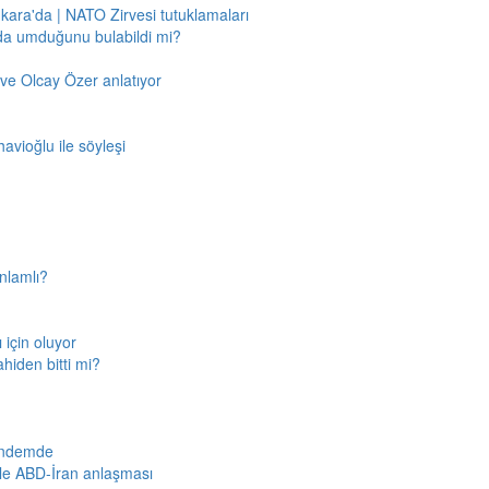
nkara'da | NATO Zirvesi tutuklamaları
'da umduğunu bulabildi mi?
ve Olcay Özer anlatıyor
avioğlu ile söyleşi
nlamlı?
için oluyor
ahiden bitti mi?
gündemde
iyle ABD-İran anlaşması