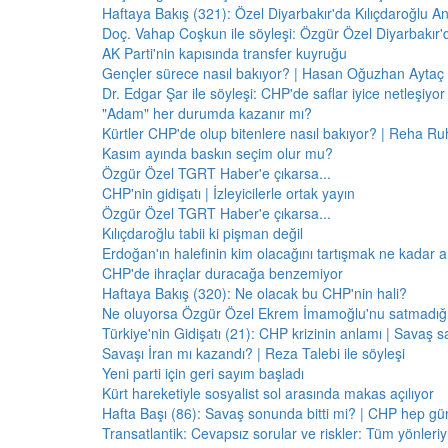
Haftaya Bakış (321): Özel Diyarbakır'da Kılıçdaroğlu A
Doç. Vahap Coşkun ile söyleşi: Özgür Özel Diyarbakır
AK Parti'nin kapısında transfer kuyruğu
Gençler sürece nasıl bakıyor? | Hasan Oğuzhan Aytaç 
Dr. Edgar Şar ile söyleşi: CHP'de saflar iyice netleşiyor
"Adam" her durumda kazanır mı?
Kürtler CHP'de olup bitenlere nasıl bakıyor? | Reha Ruh
Kasım ayında baskın seçim olur mu?
Özgür Özel TGRT Haber'e çıkarsa...
CHP'nin gidişatı | İzleyicilerle ortak yayın
Özgür Özel TGRT Haber'e çıkarsa...
Kılıçdaroğlu tabii ki pişman değil
Erdoğan'ın halefinin kim olacağını tartışmak ne kadar a
CHP'de ihraçlar duracağa benzemiyor
Haftaya Bakış (320): Ne olacak bu CHP'nin hali?
Ne oluyorsa Özgür Özel Ekrem İmamoğlu'nu satmadığı 
Türkiye'nin Gidişatı (21): CHP krizinin anlamı | Savaş s
Savaşı İran mı kazandı? | Reza Talebi ile söyleşi
Yeni parti için geri sayım başladı
Kürt hareketiyle sosyalist sol arasında makas açılıyor
Hafta Başı (86): Savaş sonunda bitti mi? | CHP hep 
Transatlantik: Cevapsız sorular ve riskler: Tüm yönler