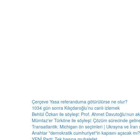
Çerçeve Yasa referanduma götürülürse ne olur?
1034 gün sonra Kılıçdaroğlu’nu canlı izlemek
Behlül Özkan ile söyleşi: Prof. Ahmet Davutoğlu'nun a
Mümtaz'er Türköne ile söyleşi: Çözüm sürecinde gelin
Transatlantik: Michigan ön seçimleri | Ukrayna ve İran 
Anahtar "demokratik cumhuriyet"in kapısını açacak mı?
YENİ Parti: Tek başına muhalefet