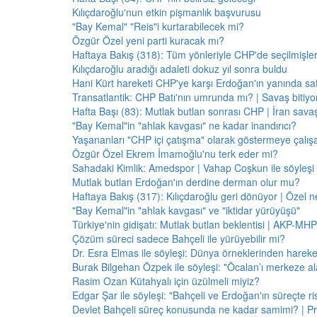
Kılıçdaroğlu'nun etkin pişmanlık başvurusu
"Bay Kemal" "Reis"i kurtarabilecek mi?
Özgür Özel yeni parti kuracak mı?
Haftaya Bakış (318): Tüm yönleriyle CHP'de seçilmişle
Kılıçdaroğlu aradığı adaleti dokuz yıl sonra buldu
Hani Kürt hareketi CHP'ye karşı Erdoğan'ın yanında saf
Transatlantik: CHP Batı'nın umrunda mı? | Savaş bitiy
Hafta Başı (83): Mutlak butlan sonrası CHP | İran savaş
"Bay Kemal"in "ahlak kavgası" ne kadar inandırıcı?
Yaşananları "CHP içi çatışma" olarak göstermeye çalış
Özgür Özel Ekrem İmamoğlu'nu terk eder mi?
Sahadaki Kimlik: Amedspor | Vahap Coşkun ile söyleşi
Mutlak butlan Erdoğan'ın derdine derman olur mu?
Haftaya Bakış (317): Kılıçdaroğlu geri dönüyor | Özel 
"Bay Kemal"in "ahlak kavgası" ve "iktidar yürüyüşü"
Türkiye'nin gidişatı: Mutlak butlan beklentisi | AKP-MHP
Çözüm süreci sadece Bahçeli ile yürüyebilir mi?
Dr. Esra Elmas ile söyleşi: Dünya örneklerinden hareke
Burak Bilgehan Özpek ile söyleşi: "Öcalan’ı merkeze ala
Rasim Ozan Kütahyalı için üzülmeli miyiz?
Edgar Şar ile söyleşi: "Bahçeli ve Erdoğan'ın süreçte risk
Devlet Bahçeli süreç konusunda ne kadar samimi? | Pr