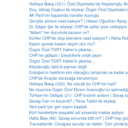
Haftaya Bakış (321): Özel Diyarbakır'da Kılıçdaroğlu A
Doç. Vahap Coşkun ile söyleşi: Özgür Özel Diyarbakır
AK Parti'nin kapısında transfer kuyruğu
Gençler sürece nasıl bakıyor? | Hasan Oğuzhan Aytaç 
Dr. Edgar Şar ile söyleşi: CHP'de saflar iyice netleşiyor
"Adam" her durumda kazanır mı?
Kürtler CHP'de olup bitenlere nasıl bakıyor? | Reha Ruh
Kasım ayında baskın seçim olur mu?
Özgür Özel TGRT Haber'e çıkarsa...
CHP'nin gidişatı | İzleyicilerle ortak yayın
Özgür Özel TGRT Haber'e çıkarsa...
Kılıçdaroğlu tabii ki pişman değil
Erdoğan'ın halefinin kim olacağını tartışmak ne kadar a
CHP'de ihraçlar duracağa benzemiyor
Haftaya Bakış (320): Ne olacak bu CHP'nin hali?
Ne oluyorsa Özgür Özel Ekrem İmamoğlu'nu satmadığı 
Türkiye'nin Gidişatı (21): CHP krizinin anlamı | Savaş s
Savaşı İran mı kazandı? | Reza Talebi ile söyleşi
Yeni parti için geri sayım başladı
Kürt hareketiyle sosyalist sol arasında makas açılıyor
Hafta Başı (86): Savaş sonunda bitti mi? | CHP hep 
Transatlantik: Cevapsız sorular ve riskler: Tüm yönler