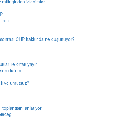
z mitinginden izlenimler
HP
amanı
n sonrası CHP hakkında ne düşünüyor?
klar ile ortak yayın
a son durum
fkeli ve umutsuz?
toplantısını anlatıyor
eleceği