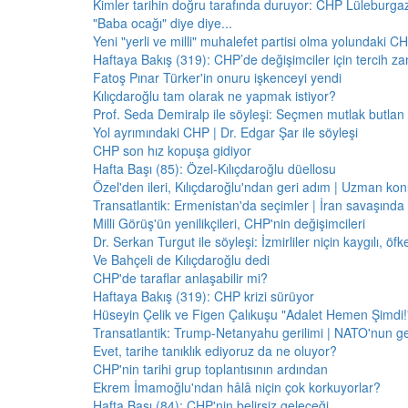
Kimler tarihin doğru tarafında duruyor: CHP Lüleburga
"Baba ocağı" diye diye...
Yeni "yerli ve milli" muhalefet partisi olma yolundaki C
Haftaya Bakış (319): CHP’de değişimciler için tercih z
Fatoş Pınar Türker'in onuru işkenceyi yendi
Kılıçdaroğlu tam olarak ne yapmak istiyor?
Prof. Seda Demiralp ile söyleşi: Seçmen mutlak butla
Yol ayrımındaki CHP | Dr. Edgar Şar ile söyleşi
CHP son hız kopuşa gidiyor
Hafta Başı (85): Özel-Kılıçdaroğlu düellosu
Özel'den ileri, Kılıçdaroğlu'ndan geri adım | Uzman konu
Transatlantik: Ermenistan'da seçimler | İran savaşınd
Milli Görüş'ün yenilikçileri, CHP'nin değişimcileri
Dr. Serkan Turgut ile söyleşi: İzmirliler niçin kaygılı, ö
Ve Bahçeli de Kılıçdaroğlu dedi
CHP'de taraflar anlaşabilir mi?
Haftaya Bakış (319): CHP krizi sürüyor
Hüseyin Çelik ve Figen Çalıkuşu "Adalet Hemen Şimdi!" 
Transatlantik: Trump-Netanyahu gerilimi | NATO'nun g
Evet, tarihe tanıklık ediyoruz da ne oluyor?
CHP'nin tarihi grup toplantısının ardından
Ekrem İmamoğlu'ndan hâlâ niçin çok korkuyorlar?
Hafta Başı (84): CHP'nin belirsiz geleceği