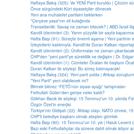
Haftaya Bakış (325): Ve YENİ Parti kuruldu | Çözüm 
Önce sürgündeki Kürt siyasetçiler dönecek
Yeni ana muhalefet partisini beklerken
"Çerçeve yasa"nın eli kulağında
Transatlantik: Savaş ne zaman bitecek? | ABD-İsrail il
Kandil izlenimleri (3): Yarım yüzyıllık bir sayfa kapanm
Hafta Başı (91): Süreçte önemli aşama | Yeni partinin e
İzleyicilerin katılımıyla: Kandil'de Duran Kalkan röporta
Kandil izlenimleri (2): Üniformalar ne zaman çıkarılaca
CHP'den "yeni parti"ye süreklilik ve değişim | Dr. Edgar 
Kandil izlenimleri (1): Cümleler Öcalan ile başlıyor Öcala
Duran Kalkan ile söyleşi: Bu süreç batmayacak!
Haftaya Bakış (324): Yeni parti yolda | Ahbap soruştur
"Yeni Parti" yeni olabilecek mi?
Bitmek bilmez “FETÖ’nün siyasi ayağı” tartışmaları
Fethullah Gülen'den geriye neler kaldı?
Gökhan Bacık ile söyleşi: 15 Temmuz'un 10. yılında Fe
Özgür Özel'in enerjisi
Türkiye'nin Gidişatı (22): Ahbap olayı, NATO zirvesi, 1
CHP'li belediye başkanı olmak ateşten gömlek
Hafta Başı (90): 15 Temmuz'un 10. yılı | Haluk Levent o
Bazı eski Fethullahçılar da sürece dahil olmak istiyor a