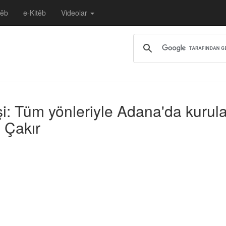
têb
e-Kitêb
Videolar
eşi: Tüm yönleriyle Adana'da kuru
 Çakır