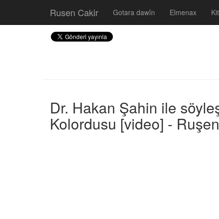
Rusen Cakir
Gotara dawîn
Elmenax
Ki
Dr. Hakan Şahin ile söyl
Kolordusu [video] - Ruşen