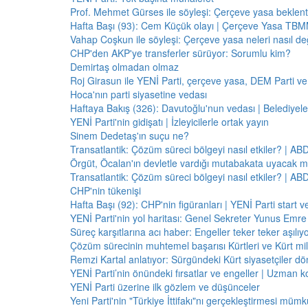
Prof. Mehmet Gürses ile söyleşi: Çerçeve yasa beklenti
Hafta Başı (93): Cem Küçük olayı | Çerçeve Yasa TBMM
Vahap Coşkun ile söyleşi: Çerçeve yasa neleri nasıl de
CHP'den AKP'ye transferler sürüyor: Sorumlu kim?
Demirtaş olmadan olmaz
Roj Girasun ile YENİ Parti, çerçeve yasa, DEM Parti ve
Hoca'nın parti siyasetine vedası
Haftaya Bakış (326): Davutoğlu'nun vedası | Belediyele
YENİ Parti'nin gidişatı | İzleyicilerle ortak yayın
Sinem Dedetaş'ın suçu ne?
Transatlantik: Çözüm süreci bölgeyi nasıl etkiler? | A
Örgüt, Öcalan'ın devletle vardığı mutabakata uyacak m
Transatlantik: Çözüm süreci bölgeyi nasıl etkiler? | A
CHP'nin tükenişi
Hafta Başı (92): CHP'nin figüranları | YENİ Parti start 
YENİ Parti'nin yol haritası: Genel Sekreter Yunus Emre 
Süreç karşıtlarına acı haber: Engeller teker teker aşılıy
Çözüm sürecinin muhtemel başarısı Kürtleri ve Kürt milliy
Remzi Kartal anlatıyor: Sürgündeki Kürt siyasetçiler dö
YENİ Parti’nin önündeki fırsatlar ve engeller | Uzman k
YENİ Parti üzerine ilk gözlem ve düşünceler
Yeni Parti'nin "Türkiye İttifakı"nı gerçekleştirmesi mü