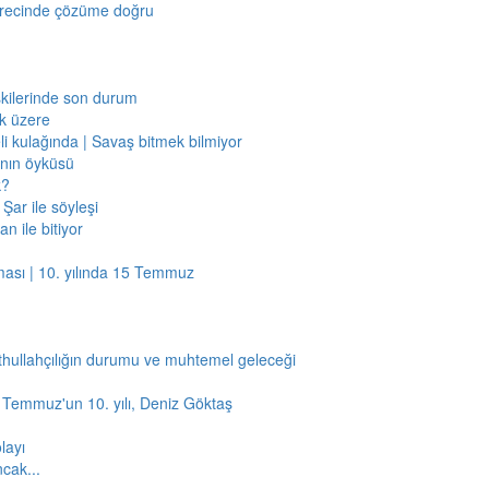
sürecinde çözüme doğru
işkilerinde son durum
ak üzere
li kulağında | Savaş bitmek bilmiyor
jının öyküsü
k?
Şar ile söyleşi
n ile bitiyor
ması | 10. yılında 15 Temmuz
thullahçılığın durumu ve muhtemel geleceği
5 Temmuz'un 10. yılı, Deniz Göktaş
layı
ncak...