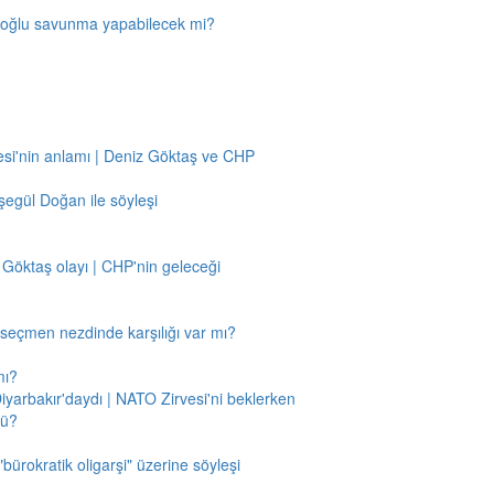
amoğlu savunma yapabilecek mi?
si'nin anlamı | Deniz Göktaş ve CHP
egül Doğan ile söyleşi
 Göktaş olayı | CHP'nin geleceği
n seçmen nezdinde karşılığı var mı?
mı?
Diyarbakır'daydı | NATO Zirvesi'ni beklerken
mü?
"bürokratik oligarşi" üzerine söyleşi