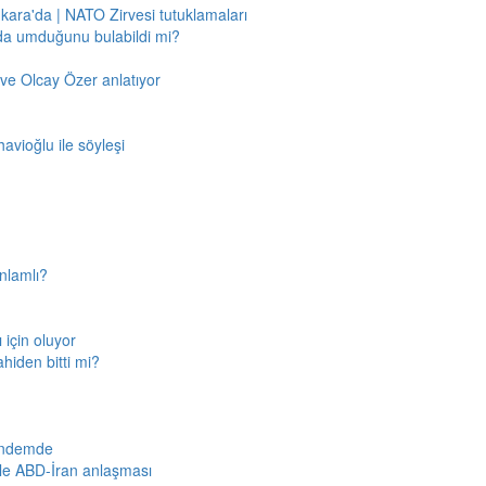
nkara'da | NATO Zirvesi tutuklamaları
'da umduğunu bulabildi mi?
ve Olcay Özer anlatıyor
avioğlu ile söyleşi
nlamlı?
için oluyor
ahiden bitti mi?
gündemde
iyle ABD-İran anlaşması