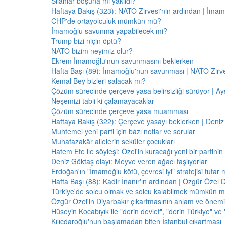
Silahlar boşuna mı yakıldı?
Haftaya Bakış (323): NATO Zirvesi'nin ardından | İm
CHP'de ortayolculuk mümkün mü?
İmamoğlu savunma yapabilecek mi?
Trump bizi niçin öptü?
NATO bizim neyimiz olur?
Ekrem İmamoğlu'nun savunmasını beklerken
Hafta Başı (89): İmamoğlu'nun savunması | NATO Zirve
Kemal Bey bizleri salacak mı?
Çözüm sürecinde çerçeve yasa belirsizliği sürüyor | Ayş
Neşemizi tabii ki çalamayacaklar
Çözüm sürecinde çerçeve yasa muamması
Haftaya Bakış (322): Çerçeve yasayı beklerken | Deniz
Muhtemel yeni parti için bazı notlar ve sorular
Muhafazakâr ailelerin seküler çocukları
Hatem Ete ile söyleşi: Özel'in kuracağı yeni bir partini
Deniz Göktaş olayı: Meyve veren ağacı taşlıyorlar
Erdoğan'ın "İmamoğlu kötü, çevresi iyi" stratejisi tutar 
Hafta Başı (88): Kadir İnanır'ın ardından | Özgür Özel 
Türkiye'de solcu olmak ve solcu kalabilmek mümkün 
Özgür Özel'in Diyarbakır çıkartmasının anlam ve önemi
Hüseyin Kocabıyık ile "derin devlet", "derin Türkiye" ve 
Kılıçdaroğlu'nun başlamadan biten İstanbul çıkartması