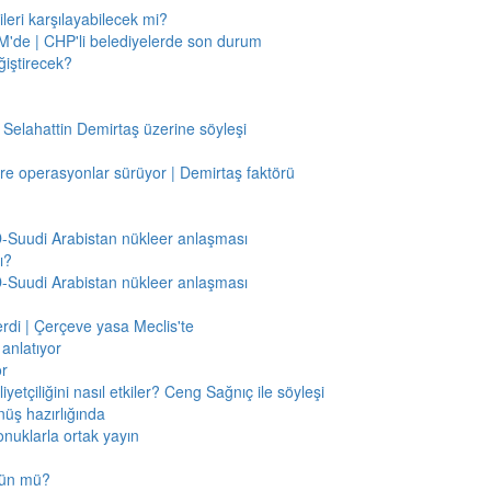
leri karşılayabilecek mi?
'de | CHP'li belediyelerde son durum
ğiştirecek?
 Selahattin Demirtaş üzerine söyleşi
re operasyonlar sürüyor | Demirtaş faktörü
BD-Suudi Arabistan nükleer anlaşması
ı?
BD-Suudi Arabistan nükleer anlaşması
verdi | Çerçeve yasa Meclis'te
anlatıyor
or
etçiliğini nasıl etkiler? Ceng Sağnıç ile söyleşi
nüş hazırlığında
onuklarla ortak yayın
mkün mü?