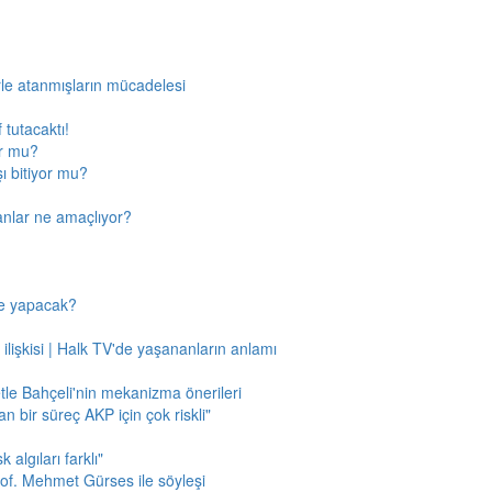
rle atanmışların mücadelesi
 tutacaktı!
or mu?
ı bitiyor mu?
anlar ne amaçlıyor?
ne yapacak?
 ilişkisi | Halk TV'de yaşananların anlamı
tle Bahçeli'nin mekanizma önerileri
n bir süreç AKP için çok riskli"
 algıları farklı"
of. Mehmet Gürses ile söyleşi